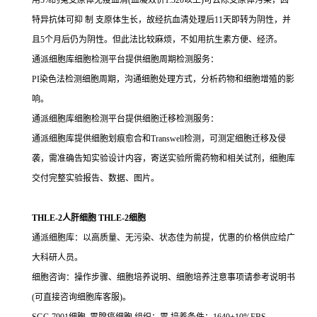
用5%的兔支原体免疫血清(血凝效价1:320以上)可去除支原体污染，因
特异抗体可抑 制 支原体生长，故经抗血清处理后11天即转为阴性，并
且5个月后仍为阴性。但此法比较麻烦，不如用抗生素方便、经济。
通派细胞库细胞检测平台提供细胞周期检测服务：
PI染色法检测细胞周期，沟通细胞处理方式，分析药物和细胞增殖的影
响。
通派细胞库细胞检测平台提供细胞迁移检测服务：
通派细胞库提供细胞划痕愈合和Transwell检测，可测定细胞迁移及侵
袭，需准确告知实验设计内容，寄送实验所需药物和相关试剂，细胞库
交付完整实验报告、数据、图片。
THLE-2人肝细胞 THLE-2细胞
通派细胞库：以高质量、无污染、状态佳为前提，优惠的价格供应给广
大科研人员。
细胞咨询：操作步骤、细胞培养说明、细胞培养注意事项请参考说明书
(可直接咨询细胞库客服)。