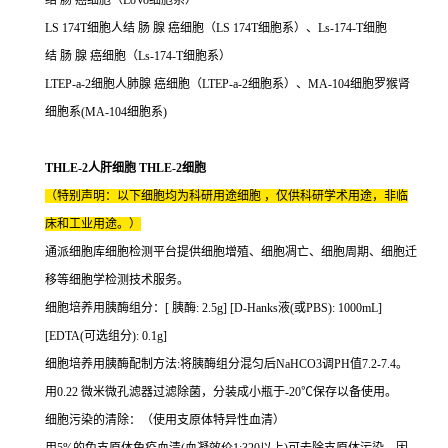
结 肠 癌细胞（LoVo细胞系）
LS 174T细胞人结 肠 腺 癌细胞（LS 174T细胞系）、Ls-174-T细胞
结 肠 腺 癌细胞（Ls-174-T细胞系）
LTEP-a-2细胞人肺腺 癌细胞（LTEP-a-2细胞系）、MA-104细胞罗猴肾
细胞系(MA-104细胞系)
THLE-2人肝细胞 THLE-2细胞
（特别声明：以下细胞均为科研用途细胞 ，仅供科研学术用途，非临
床和工业用途。）
通派细胞库细胞检测平台提供细胞增殖、细胞凋亡、细胞周期、细胞迁
移等细胞学检测技术服务。
细胞培养用胰酶组分：[ 胰酶: 2.5g] [D-Hanks液(或PBS): 1000mL]
[EDTA(可选组分): 0.1g]
细胞培养用胰酶配制方法:将胰酶组分混匀后NaHCO3调PH值7.2-7.4。
用0.22 微米微孔滤器过滤除菌，分装成小瓶于-20℃保存以备使用。
细胞污染的清除：（使用支原体特异性血清）