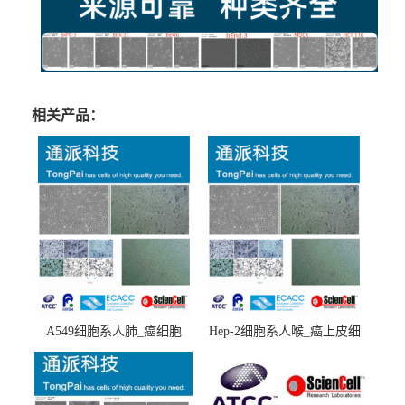
相关产品：
A549细胞系人肺_癌细胞
Hep-2细胞系人喉_癌上皮细
(A549细胞)
胞(Hep-2细胞)