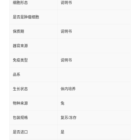
细胞形态
说明书
是否是肿瘤细胞
保质期
说明书
器官来源
免疫类型
说明书
品系
生长状态
体内培养
物种来源
兔
包装规格
复苏/冻存
是否进口
是