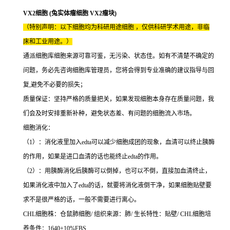
VX2细胞 (兔实体瘤细胞 VX2瘤块)
（特别声明：以下细胞均为科研用途细胞 ，仅供科研学术用途，非临
床和工业用途。）
通派细胞库细胞来源可靠可鉴，无污染、状态佳。如有不清楚不确定的
问题，务必先咨询细胞库管理员，您将会得到专业准确的建议指导与回
复,避免不必要的损失；
质量保证：坚持严格的质量把关，如果发现细胞本身存在质量问题，我
们会及时安排重新补种，避免状态差、有问题的细胞流入市场。
细胞消化：
（1）：消化液里加入edta可以减少细胞成团的现象，血清可以终止胰酶
的作用，如果是进口血清的话也能终止edta的作用。
（2）：用胰酶消化后胰酶可以倒掉，也可以不倒，直接加血清终止，
如果消化液中加入了edta的话，就要将消化液倒干净，如果细胞贴壁要
求不是很严格的话，一般不需要进行离心。
CHL细胞株：仓鼠肺细胞/ 组织来源：肺/ 生长特性：贴壁/ CHL细胞培
养条件：1640+10%FBS