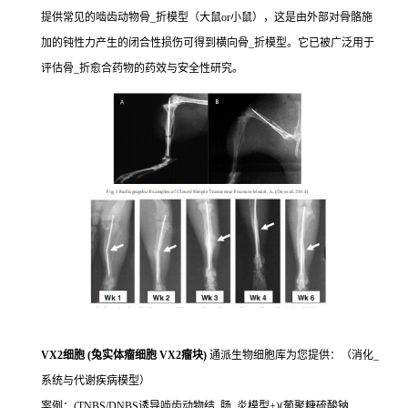
提供常见的啮齿动物骨_折模型（大鼠or小鼠），这是由外部对骨骼施
加的钝性力产生的闭合性损伤可得到横向骨_折模型。它已被广泛用于
评估骨_折愈合药物的药效与安全性研究。
VX2细胞 (兔实体瘤细胞 VX2瘤块)
通派生物细胞库为您提供：（消化_
系统与代谢疾病模型）
案例：(TNBS/DNBS诱导啮齿动物结_肠_炎模型+)(葡聚糖硫酸钠