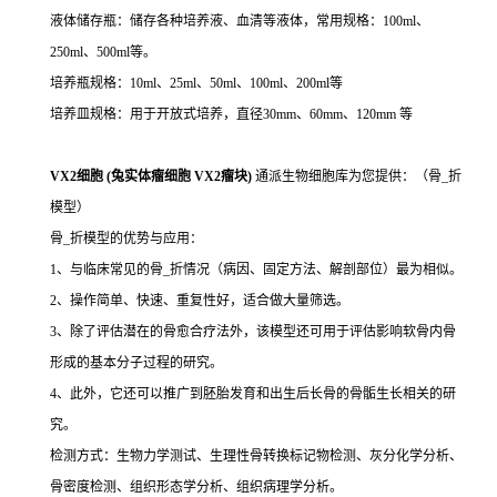
液体储存瓶：储存各种培养液、血清等液体，常用规格：100ml、
250ml、500ml等。
培养瓶规格：10ml、25ml、50ml、100ml、200ml等
培养皿规格：用于开放式培养，直径30mm、60mm、120mm 等
VX2细胞 (兔实体瘤细胞 VX2瘤块)
通派生物细胞库为您提供：（骨_折
模型）
骨_折模型的优势与应用：
1、与临床常见的骨_折情况（病因、固定方法、解剖部位）最为相似。
2、操作简单、快速、重复性好，适合做大量筛选。
3、除了评估潜在的骨愈合疗法外，该模型还可用于评估影响软骨内骨
形成的基本分子过程的研究。
4、此外，它还可以推广到胚胎发育和出生后长骨的骨骺生长相关的研
究。
检测方式：生物力学测试、生理性骨转换标记物检测、灰分化学分析、
骨密度检测、组织形态学分析、组织病理学分析。