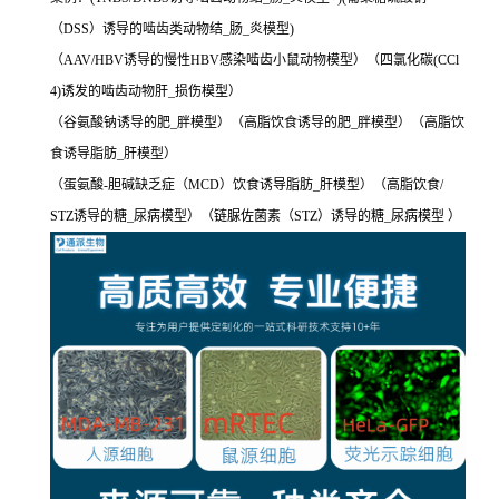
（DSS）诱导的啮齿类动物结_肠_炎模型)
（AAV/HBV诱导的慢性HBV感染啮齿小鼠动物模型）（四氯化碳(CCl
4)诱发的啮齿动物肝_损伤模型）
（谷氨酸钠诱导的肥_胖模型）（高脂饮食诱导的肥_胖模型）（高脂饮
食诱导脂肪_肝模型）
（蛋氨酸-胆碱缺乏症（MCD）饮食诱导脂肪_肝模型）（高脂饮食/
STZ诱导的糖_尿病模型）（链脲佐菌素（STZ）诱导的糖_尿病模型 ）