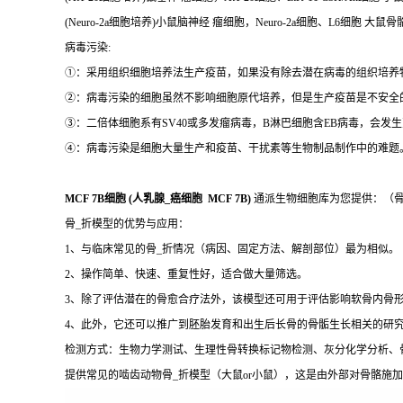
(Neuro-2a细胞培养)小鼠脑神经 瘤细胞，Neuro-2a细胞、L6细胞 大
病毒污染:
①：采用组织细胞培养法生产疫苗，如果没有除去潜在病毒的组织培养物
②：病毒污染的细胞虽然不影响细胞原代培养，但是生产疫苗是不安全
③：二倍体细胞系有SV40或多发瘤病毒，B淋巴细胞含EB病毒，会发
④：病毒污染是细胞大量生产和疫苗、干扰素等生物制品制作中的难题
MCF 7B细胞 (人乳腺_癌细胞 MCF 7B)
通派生物细胞库为您提供：（骨
骨_折模型的优势与应用：
1、与临床常见的骨_折情况（病因、固定方法、解剖部位）最为相似。
2、操作简单、快速、重复性好，适合做大量筛选。
3、除了评估潜在的骨愈合疗法外，该模型还可用于评估影响软骨内骨
4、此外，它还可以推广到胚胎发育和出生后长骨的骨骺生长相关的研
检测方式：生物力学测试、生理性骨转换标记物检测、灰分化学分析、
提供常见的啮齿动物骨_折模型（大鼠or小鼠），这是由外部对骨骼施