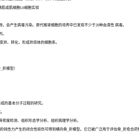
鼠骨骼肌成肌细胞L6细胞实验
，会产生病毒污染。原代猴肾细胞的培养中已发现不少于20种血清性 病毒。
的。
生变异、转化，形成异倍体的细胞系。
。
_折模型）
形成的基本分子过程的研究。
究。
骨密度检测、组织形态学分析、组织病理学分析。
加的钝性力产生的闭合性损伤可得到横向骨_折模型。它已被广泛用于评估骨_折愈合