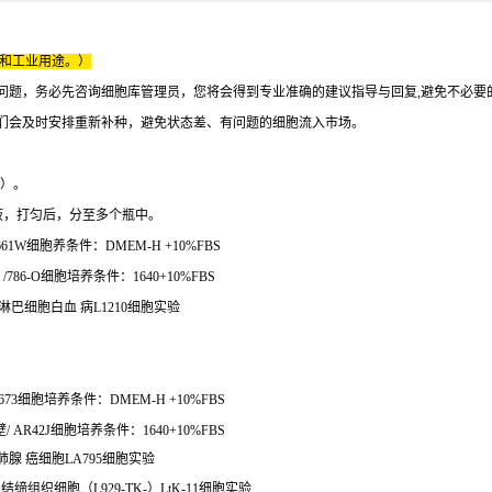
床和工业用途。）
问题，务必先咨询细胞库管理员，您将会得到专业准确的建议指导与回复,避免不必要
们会及时安排重新补种，避免状态差、有问题的细胞流入市场。
侧）。
液，打匀后，分至多个瓶中。
1W细胞养条件：DMEM-H +10%FBS
86-O细胞培养条件：1640+10%FBS
小鼠淋巴细胞白血 病L1210细胞实验
673细胞培养条件：DMEM-H +10%FBS
AR42J细胞培养条件：1640+10%FBS
肺腺 癌细胞LA795细胞实验
小鼠结缔组织细胞（L929-TK-）LtK-11细胞实验