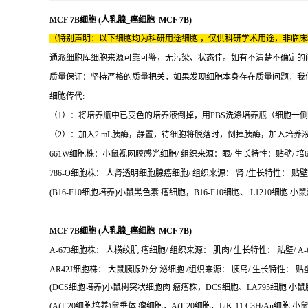
MCF 7B细胞 (人乳腺_癌细胞 MCF 7B)
（特别声明：以下细胞均为科研用途细胞 ，仅供科研学术用途，非临
通派细胞库细胞来源可靠可鉴，无污染、状态佳。如有不清楚不确定的
质量保证：坚持严格的质量把关，如果发现细胞本身存在质量问题，我
细胞传代:
（1）：将培养瓶中已变色的培养液倒掉，用PBS洗涤培养瓶（细胞一
（2）：加入2 mL胰酶，静置，待细胞将脱落时，倒掉胰酶，加入培养
661W细胞株：小鼠视网膜感光细胞/ 组织来源：眼/ 生长特性：贴壁/ 培66
786-O细胞株： 人肾透明细胞腺癌细胞/ 组织来源： 肾 /生长特性： 贴壁 /7
(B16-F10细胞培养)小鼠黑色素 瘤细胞，B16-F10细胞、 L1210细胞 
MCF 7B细胞 (人乳腺_癌细胞 MCF 7B)
A-673细胞株： 人横纹肌 瘤细胞/ 组织来源： 肌肉/ 生长特性： 贴壁/ A-
AR42J细胞株： 大鼠胰腺外分 泌细胞 /组织来源： 胰岛/ 生长特性： 贴壁/ 
(DCS细胞培养)小鼠树突状细胞肉 瘤瘤株，DCS细胞、LA795细胞 小鼠
(AtT-20细胞培养)鼠垂体 瘤细胞，AtT-20细胞、LtK-11 C3H/An细胞 