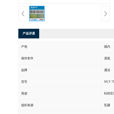
产品详请
产地
国内
保存条件
液氮
品牌
通派
MCF 7
货号
用途
科研实
组织来源
乳腺