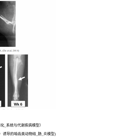
化_系统与代谢疾病模型）
SS）诱导的啮齿类动物结_肠_炎模型)