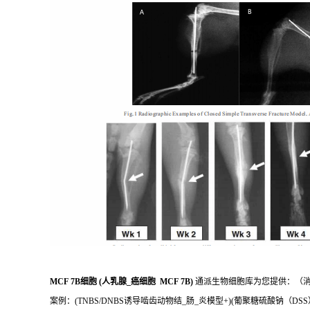
MCF 7B细胞 (人乳腺_癌细胞 MCF 7B)
通派生物细胞库为您提供：（消
案例：(TNBS/DNBS诱导啮齿动物结_肠_炎模型+)(葡聚糖硫酸钠（D