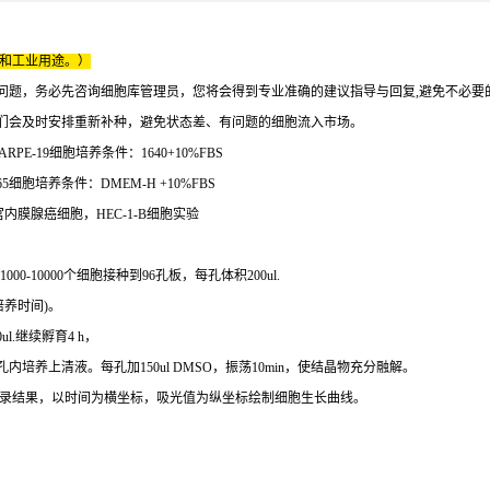
床和工业用途。）
问题，务必先咨询细胞库管理员，您将会得到专业准确的建议指导与回复,避免不必要
们会及时安排重新补种，避免状态差、有问题的细胞流入市场。
PE-19细胞培养条件：1640+10%FBS
5细胞培养条件：DMEM-H +10%FBS
子宫内膜腺癌细胞，HEC-1-B细胞实验
10000个细胞接种到96孔板，每孔体积200ul.
培养时间)。
ul.继续孵育4 h，
养上清液。每孔加150ul DMSO，振荡10min，使结晶物充分融解。
，记录结果，以时间为横坐标，吸光值为纵坐标绘制细胞生长曲线。