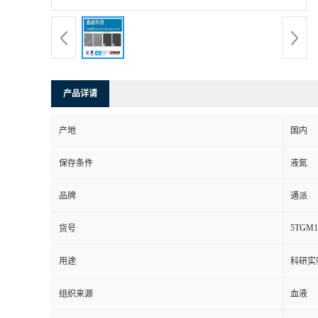
产品详请
产地
国内
保存条件
液氮
品牌
通派
5TGM1
货号
用途
科研实
组织来源
血液