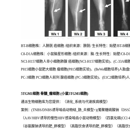
BT-B细胞株：人膀胱 癌细胞 /组织来源：膀胱/ 生长特性：贴壁/BT-B细胞
C8-D1A细胞株：小鼠脑星形细胞 /组织来源：脑 /生长特性：贴壁/C8-D1
NCI-H157细胞人非小细胞肺腺 癌细胞(NCI-H157细胞实验)、(C-33
P815细胞小鼠肥大细胞 瘤细胞(P815细胞实验)、(BeWo细胞培养)人
PC-3细胞 PC3细胞人前列 腺癌细胞 (PC-3细胞实验)、(E1C2细胞培养
5TGM1细胞 骨髓_瘤细胞 (小鼠5TGM1细胞)
通派生物细胞库为您提供：（消化_系统与代谢疾病模型）
案例：(TNBS/DNBS诱导啮齿动物结_肠_炎模型+)(葡聚糖硫酸钠（D
（AAV/HBV诱导的慢性HBV感染啮齿小鼠动物模型）（四氯化碳(CCl
（谷氨酸钠诱导的肥_胖模型）（高脂饮食诱导的肥_胖模型）（高脂饮