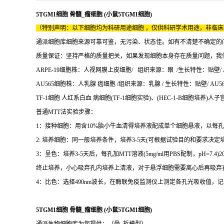
5TGM1细胞 骨髓_瘤细胞 (小鼠5TGM1细胞)
（特别声明：以下细胞均为科研用途细胞 ，仅供科研学术用途，非临
通派细胞库细胞来源可靠可鉴，无污染、状态佳。如有不清楚不确定的
质量保证：坚持严格的质量把关，如果发现细胞本身存在质量问题，我
ARPE-19细胞株：人视网膜上皮细胞/ 组织来源：眼 /生长特性：贴壁/ AR
AU565细胞株：人乳腺 癌细胞 /组织来源：乳腺 / 生长特性：贴壁/ AU56
TF-1细胞 人红系白血 病细胞(TF-1细胞实验)、(HEC-1-B细胞培养)人
普通MTT法实验步骤：
1：接种细胞：用含10%胎小牛血清得培养液配成单个细胞悬液，以每孔1000-
2: 培养细胞：同一般培养条件，培养3-5天(可根据试验目的和要求决定
3：呈色：培养3-5天后，每孔加MTT溶液(5mg/ml用PBS配制，pH=7.4)20
终止培养，小心吸弃孔内培养上清液，对于悬浮细胞需要离心后再吸弃孔内培
4：比色：选择490nm波长，在酶联免疫监测仪上测定各孔光吸收值
5TGM1细胞 骨髓_瘤细胞 (小鼠5TGM1细胞)