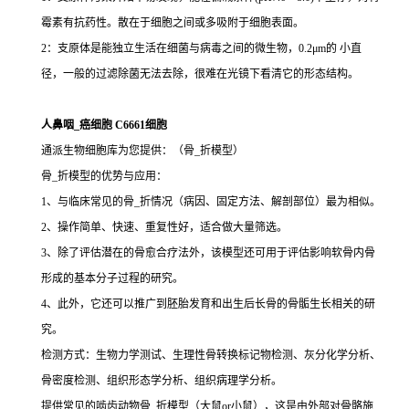
霉素有抗药性。散在于细胞之间或多吸附于细胞表面。
2：支原体是能独立生活在细菌与病毒之间的微生物，0.2μm的 小直
径，一般的过滤除菌无法去除，很难在光镜下看清它的形态结构。
人鼻咽_癌细胞 C6661细胞
通派生物细胞库为您提供：（骨_折模型）
骨_折模型的优势与应用：
1、与临床常见的骨_折情况（病因、固定方法、解剖部位）最为相似。
2、操作简单、快速、重复性好，适合做大量筛选。
3、除了评估潜在的骨愈合疗法外，该模型还可用于评估影响软骨内骨
形成的基本分子过程的研究。
4、此外，它还可以推广到胚胎发育和出生后长骨的骨骺生长相关的研
究。
检测方式：生物力学测试、生理性骨转换标记物检测、灰分化学分析、
骨密度检测、组织形态学分析、组织病理学分析。
提供常见的啮齿动物骨_折模型（大鼠or小鼠），这是由外部对骨骼施