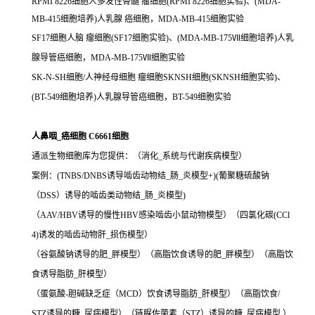
RPMI 8226细胞人多发性骨髓 瘤细胞(RPMI 8226细胞实验)、(MDA-
MB-415细胞培养)人乳腺 癌细胞，MDA-MB-415细胞实验
SF17细胞人脑 瘤细胞(SF17细胞实验)、(MDA-MB-175Ⅶ细胞培养)人乳
腺导管癌细胞，MDA-MB-175Ⅶ细胞实验
SK-N-SH细胞/人神经母细胞 瘤细胞SKNSH细胞(SKNSH细胞实验)、
(BT-549细胞培养)人乳腺导管癌细胞，BT-549细胞实验
人鼻咽_癌细胞 C6661细胞
通派生物细胞库为您提供：（消化_系统与代谢疾病模型）
案例：(TNBS/DNBS诱导啮齿动物结_肠_炎模型+)(葡聚糖硫酸钠
（DSS）诱导的啮齿类动物结_肠_炎模型)
（AAV/HBV诱导的慢性HBV感染啮齿小鼠动物模型）（四氯化碳(CCl
4)诱发的啮齿动物肝_损伤模型）
（谷氨酸钠诱导的肥_胖模型）（高脂饮食诱导的肥_胖模型）（高脂饮
食诱导脂肪_肝模型）
（蛋氨酸-胆碱缺乏症（MCD）饮食诱导脂肪_肝模型）（高脂饮食/
STZ诱导的糖_尿病模型）（链脲佐菌素（STZ）诱导的糖_尿病模型 ）