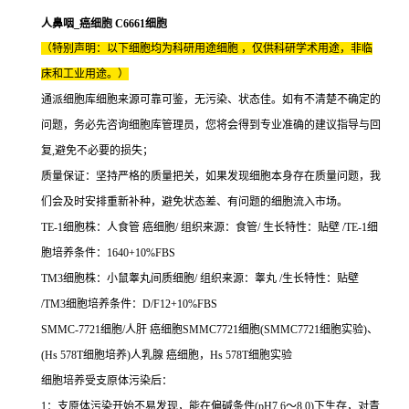
人鼻咽_癌细胞 C6661细胞
（特别声明：以下细胞均为科研用途细胞 ，仅供科研学术用途，非临
床和工业用途。）
通派细胞库细胞来源可靠可鉴，无污染、状态佳。如有不清楚不确定的
问题，务必先咨询细胞库管理员，您将会得到专业准确的建议指导与回
复,避免不必要的损失；
质量保证：坚持严格的质量把关，如果发现细胞本身存在质量问题，我
们会及时安排重新补种，避免状态差、有问题的细胞流入市场。
TE-1细胞株：人食管 癌细胞/ 组织来源：食管/ 生长特性：贴壁 /TE-1细
胞培养条件：1640+10%FBS
TM3细胞株：小鼠睾丸间质细胞/ 组织来源：睾丸 /生长特性：贴壁
/TM3细胞培养条件：D/F12+10%FBS
SMMC-7721细胞/人肝 癌细胞SMMC7721细胞(SMMC7721细胞实验)、
(Hs 578T细胞培养)人乳腺 癌细胞，Hs 578T细胞实验
细胞培养受支原体污染后：
1：支原体污染开始不易发现，能在偏碱条件(pH7.6～8.0)下生存，对青