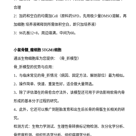
合理
2：加药和空白的均需加Cell（原料药SPD，先用极少量DMSO溶解，再
加细胞 培养液稀释到所需体积空白，即只加培养液）
3：96孔板12×8，周边填满，中间为60。
小鼠骨髓_瘤细胞 5TGM1细胞
通派生物细胞库为您提供：（骨_折模型）
骨_折模型的优势与应用：
1、与临床常见的骨_折情况（病因、固定方法、解剖部位）最为相似。
2、操作简单、快速、重复性好，适合做大量筛选。
3、除了评估潜在的骨愈合疗法外，该模型还可用于评估影响软骨内骨
形成的基本分子过程的研究。
4、此外，它还可以推广到胚胎发育和出生后长骨的骨骺生长相关的研
究。
检测方式：生物力学测试、生理性骨转换标记物检测、灰分化学分析、
骨密度检测、组织形态学分析、组织病理学分析。