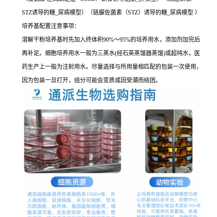
STZ诱导的糖_尿病模型）（链脲佐菌素（STZ）诱导的糖_尿病模型 ）
培养基配置注意事项：
溶解干粉培养基时先加入终体积90%～95%的培养用水，添加剂加完后
再补足。细胞培养用水一般为三蒸水(经石英蒸馏器蒸馏)或超纯水，医
药生产上一般为注射用水。尽量选择与所用量相匹配的包装一次使用，
因为包装一旦打开，组分可能会变质或因受潮而结团。