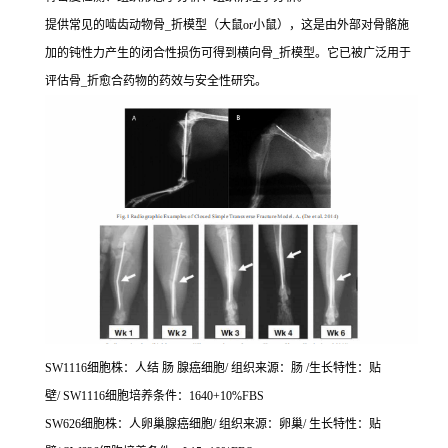
提供常见的啮齿动物骨_折模型（大鼠or小鼠），这是由外部对骨骼施
加的钝性力产生的闭合性损伤可得到横向骨_折模型。它已被广泛用于
评估骨_折愈合药物的药效与安全性研究。
SW1116细胞株：人结 肠 腺癌细胞/ 组织来源：肠 /生长特性：贴
壁/ SW1116细胞培养条件：1640+10%FBS
SW626细胞株：人卵巢腺癌细胞/ 组织来源：卵巢/ 生长特性：贴