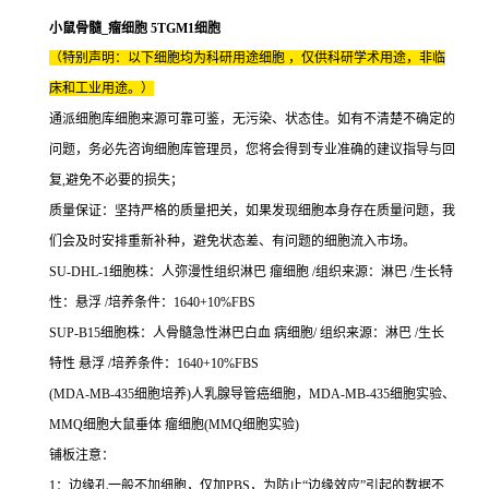
小鼠骨髓_瘤细胞 5TGM1细胞
（特别声明：以下细胞均为科研用途细胞 ，仅供科研学术用途，非临
床和工业用途。）
通派细胞库细胞来源可靠可鉴，无污染、状态佳。如有不清楚不确定的
问题，务必先咨询细胞库管理员，您将会得到专业准确的建议指导与回
复,避免不必要的损失；
质量保证：坚持严格的质量把关，如果发现细胞本身存在质量问题，我
们会及时安排重新补种，避免状态差、有问题的细胞流入市场。
SU-DHL-1细胞株：人弥漫性组织淋巴 瘤细胞 /组织来源：淋巴 /生长特
性：悬浮 /培养条件：1640+10%FBS
SUP-B15细胞株：人骨髓急性淋巴白血 病细胞/ 组织来源：淋巴 /生长
特性 悬浮 /培养条件：1640+10%FBS
(MDA-MB-435细胞培养)人乳腺导管癌细胞，MDA-MB-435细胞实验、
MMQ细胞大鼠垂体 瘤细胞(MMQ细胞实验)
铺板注意：
1：边缘孔一般不加细胞，仅加PBS，为防止“边缘效应”引起的数据不