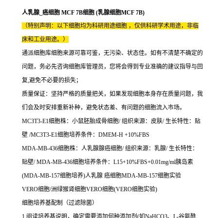
人乳腺_癌细胞 MCF 7B细胞 (乳腺细胞MCF 7B)
（特别声明：以下细胞均为科研用途细胞 ，仅供科研学术用途，非临
床和工业用途。）
通派细胞库细胞来源可靠可鉴，无污染、状态佳。如有不清楚不确定的
问题，务必先咨询细胞库管理员，您将会得到专业准确的建议指导与回
复,避免不必要的损失；
质量保证：坚持严格的质量把关，如果发现细胞本身存在质量问题，我
们会及时安排重新补种，避免状态差、有问题的细胞流入市场。
MC3T3-E1细胞株：小鼠胚胎成骨细胞/ 组织来源：皮肤/ 生长特性：贴
壁 /MC3T3-E1细胞培养条件：DMEM-H +10%FBS
MDA-MB-436细胞株：人乳腺腺癌细胞/ 组织来源：乳腺/ 生长特性：
贴壁/ MDA-MB-436细胞培养条件：L15+10%FBS+0.01mg/ml胰岛素
(MDA-MB-157细胞培养)人乳腺 癌细胞MDA-MB-157细胞实验
VERO细胞/洲绿猴肾细胞VERO细胞(VERO细胞实验)
细胞培养基配制（过滤除菌）
1.阅读培养基说明，确定需要添加何种添加剂(如NaHCO3、L-谷氨酰