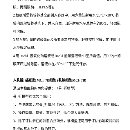
胺、丙酮酸钠、HEPES等)。
2.根据所需将培养基全部倒入容器中，用少量注射用水(20℃～30℃)将
袋内残留培养基洗下，并入容器。加注射用水至总体积的95%，轻微搅
拌溶解。
3.加入规定量的碳酸氢na及所要添加的物质。轻微搅拌溶解，加注射用
水至规定体积。
4.用1mol/L 氢氧化钠溶液或1mol/L盐酸溶液调pH至所需值。用0.22μm滤
膜正压过滤除菌。溶液应在2℃～8℃下避光保存。
人乳腺_癌细胞 MCF 7B细胞 (乳腺细胞MCF 7B)
通派生物细胞库为您提供：（骨_折模型）
骨_折模型的优势与应用：
1、与临床常见的骨_折情况（病因、固定方法、解剖部位）最为相似。
2、操作简单、快速、重复性好，适合做大量筛选。
3、除了评估潜在的骨愈合疗法外，该模型还可用于评估影响软骨内骨
形成的基本分子过程的研究。