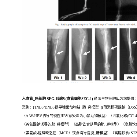
人食管_癌细胞 SEG-1细胞 (食管细胞SEG-1)
通派生物细胞库为您提供
案例：(TNBS/DNBS诱导啮齿动物结_肠_炎模型+)(葡聚糖硫酸钠（D
（AAV/HBV诱导的慢性HBV感染啮齿小鼠动物模型）（四氯化碳(CCl
（谷氨酸钠诱导的肥_胖模型）（高脂饮食诱导的肥_胖模型）（高脂饮
（蛋氨酸-胆碱缺乏症（MCD）饮食诱导脂肪_肝模型）（高脂饮食/ ST