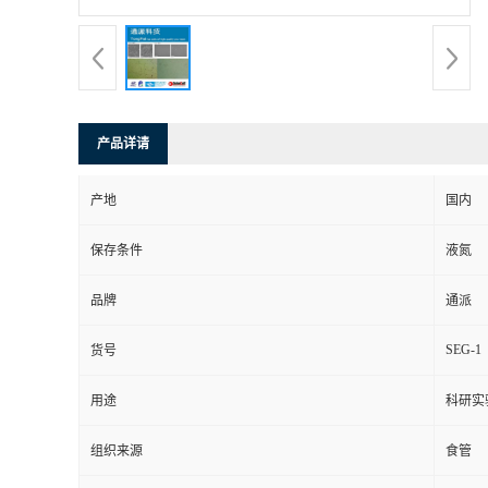
产品详请
产地
国内
保存条件
液氮
品牌
通派
SEG-1
货号
用途
科研实
组织来源
食管