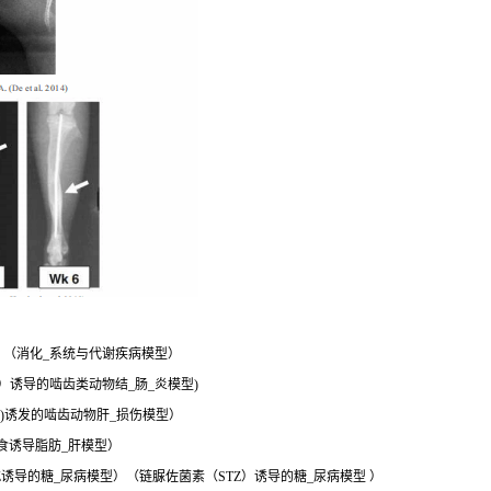
：（消化_系统与代谢疾病模型）
SS）诱导的啮齿类动物结_肠_炎模型)
 4)诱发的啮齿动物肝_损伤模型）
食诱导脂肪_肝模型）
Z诱导的糖_尿病模型）（链脲佐菌素（STZ）诱导的糖_尿病模型 ）