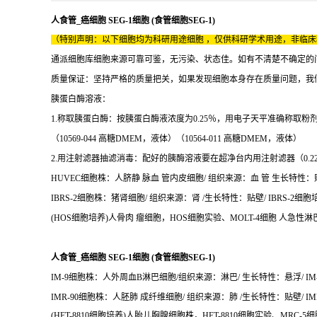
人食管_癌细胞 SEG-1细胞 (食管细胞SEG-1)
（特别声明：以下细胞均为科研用途细胞 ，仅供科研学术用途，非临
通派细胞库细胞来源可靠可鉴，无污染、状态佳。如有不清楚不确定的
质量保证：坚持严格的质量把关，如果发现细胞本身存在质量问题，我
胰蛋白酶溶液：
1.称取胰蛋白酶：按胰蛋白酶液浓度为0.25％，用电子天平准确称取粉剂
（10569-044 高糖DMEM，液体）（10564-011 高糖DMEM，液体）
2.用注射滤器抽滤消毒：配好的胰酶溶液要在超净台内用注射滤器（0.
HUVEC细胞株：人脐静 脉血 管内皮细胞/ 组织来源：血 管 生长特性：贴壁
IBRS-2细胞株：猪肾细胞/ 组织来源：肾 /生长特性：贴壁/ IBRS-2细胞培
(HOS细胞培养)人骨肉 瘤细胞，HOS细胞实验、MOLT-4细胞 人急性淋
人食管_癌细胞 SEG-1细胞 (食管细胞SEG-1)
IM-9细胞株：人外周血B淋巴细胞/组织来源：淋巴/ 生长特性：悬浮/ IM-9
IMR-90细胞株：人胚肺 成纤维细胞/ 组织来源：肺 /生长特性：贴壁/ IM
(HFT-8810细胞培养)人胎儿胸腺细胞株，HFT-8810细胞实验、MRC-5