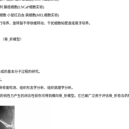
列 腺癌细胞(LNCaP细胞实验)
L细胞 小鼠红白血 病细胞(MEL细胞实验)
行培养，旋转鼓不停徐缓转动，干扰细胞帖壁遂成悬浮培养。
（骨_折模型）
形成的基本分子过程的研究。
究。
骨密度检测、组织形态学分析、组织病理学分析。
加的钝性力产生的闭合性损伤可得到横向骨_折模型。它已被广泛用于评估骨_折愈合