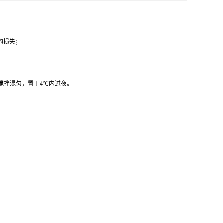
的损失；
。搅拌混匀，置于4℃内过夜。