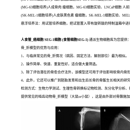
(MG-63细胞培养)人成骨肉 瘤细胞，MG-63细胞实验、LNCaP细胞 人前
(SK-MEL-1细胞培养)人皮肤黑色素 瘤细胞，SK-MEL-1细胞实验、ME
悬浮培养法：用试管培养细胞，把试管置入带有旋转鼓的特制温箱中进
人食管_癌细胞 SEG-1细胞 (食管细胞SEG-1)
通派生物细胞库为您提供：
骨_折模型的优势与应用：
1、与临床常见的骨_折情况（病因、固定方法、解剖部位）最为相似。
2、操作简单、快速、重复性好，适合做大量筛选。
3、除了评估潜在的骨愈合疗法外，该模型还可用于评估影响软骨内骨
4、此外，它还可以推广到胚胎发育和出生后长骨的骨骺生长相关的研
检测方式：生物力学测试、生理性骨转换标记物检测、灰分化学分析、
提供常见的啮齿动物骨_折模型（大鼠or小鼠），这是由外部对骨骼施