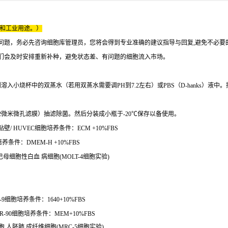
床和工业用途。）
问题，务必先咨询细胞库管理员，您将会得到专业准确的建议指导与回复,避免不必要
们会及时安排重新补种，避免状态差、有问题的细胞流入市场。
溶入小烧杯中的双蒸水（若用双蒸水需要调PH到7.2左右）或PBS（D-hanks）液中
22微米微孔滤膜）抽滤除菌。然后分装成小瓶于-20℃保存以备使用。
/ HUVEC细胞培养条件：ECM +10%FBS
养条件：DMEM-H +10%FBS
巴母细胞性白血 病细胞(MOLT-4细胞实验)
细胞培养条件：1640+10%FBS
R-90细胞培养条件：MEM+10%FBS
细胞 人胚肺 成纤维细胞(MRC-5细胞实验)