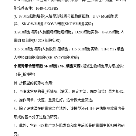
HKC细胞株：人胚肾上皮细胞 /组织来源：肾/ 生长特性：贴壁/ HKC细
胞培养条件：1640+10%FBS
(U-87 MG细胞培养)人脑星形胶质母细胞瘤细胞，U-87 MG细胞实
验、 SK-OV-3细胞 SKOV3细胞(SKOV3细胞实验)
(D283细胞培养)人脑髓母细胞瘤细胞，D283细胞实验、U-2OS细胞 人
骨肉 瘤细胞(U-2OS细胞实验)
(HS 683细胞培养)人脑胶质 瘤细胞，HS 683细胞实验、SH-SY5Y细胞
人神经母细胞瘤细胞(SH-SY5Y细胞实验)
小鼠肾集合管细胞 M-1细胞 (M-1细胞来源)
通派生物细胞库为您提供：
（骨_折模型）
骨_折模型的优势与应用：
1、与临床常见的骨_折情况（病因、固定方法、解剖部位）最为相似。
2、操作简单、快速、重复性好，适合做大量筛选。
3、除了评估潜在的骨愈合疗法外，该模型还可用于评估影响软骨内骨
形成的基本分子过程的研究。
4、此外，它还可以推广到胚胎发育和出生后长骨的骨骺生长相关的研
究。