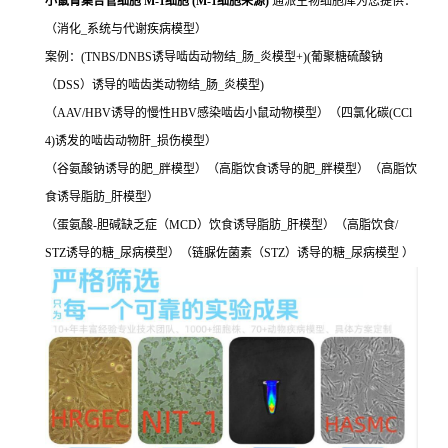
小鼠肾集合管细胞 M-1细胞 (M-1细胞来源)
通派生物细胞库为您提供：
（消化_系统与代谢疾病模型）
案例：(TNBS/DNBS诱导啮齿动物结_肠_炎模型+)(葡聚糖硫酸钠
（DSS）诱导的啮齿类动物结_肠_炎模型)
（AAV/HBV诱导的慢性HBV感染啮齿小鼠动物模型）（四氯化碳(CCl
4)诱发的啮齿动物肝_损伤模型）
（谷氨酸钠诱导的肥_胖模型）（高脂饮食诱导的肥_胖模型）（高脂饮
食诱导脂肪_肝模型）
（蛋氨酸-胆碱缺乏症（MCD）饮食诱导脂肪_肝模型）（高脂饮食/
STZ诱导的糖_尿病模型）（链脲佐菌素（STZ）诱导的糖_尿病模型 ）