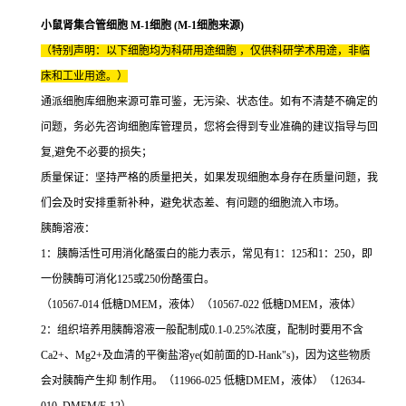
小鼠肾集合管细胞 M-1细胞 (M-1细胞来源)
（特别声明：以下细胞均为科研用途细胞 ，仅供科研学术用途，非临
床和工业用途。）
通派细胞库细胞来源可靠可鉴，无污染、状态佳。如有不清楚不确定的
问题，务必先咨询细胞库管理员，您将会得到专业准确的建议指导与回
复,避免不必要的损失；
质量保证：坚持严格的质量把关，如果发现细胞本身存在质量问题，我
们会及时安排重新补种，避免状态差、有问题的细胞流入市场。
胰酶溶液：
1：胰酶活性可用消化酪蛋白的能力表示，常见有1：125和1：250，即
一份胰酶可消化125或250份酪蛋白。
（10567-014 低糖DMEM，液体）（10567-022 低糖DMEM，液体）
2：组织培养用胰酶溶液一般配制成0.1-0.25%浓度，配制时要用不含
Ca2+、Mg2+及血清的平衡盐溶ye(如前面的D-Hank"s)，因为这些物质
会对胰酶产生抑 制作用。（11966-025 低糖DMEM，液体）（12634-