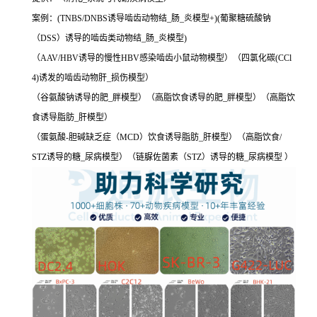
案例：(TNBS/DNBS诱导啮齿动物结_肠_炎模型+)(葡聚糖硫酸钠
（DSS）诱导的啮齿类动物结_肠_炎模型)
（AAV/HBV诱导的慢性HBV感染啮齿小鼠动物模型）（四氯化碳(CCl
4)诱发的啮齿动物肝_损伤模型）
（谷氨酸钠诱导的肥_胖模型）（高脂饮食诱导的肥_胖模型）（高脂饮
食诱导脂肪_肝模型）
（蛋氨酸-胆碱缺乏症（MCD）饮食诱导脂肪_肝模型）（高脂饮食/
STZ诱导的糖_尿病模型）（链脲佐菌素（STZ）诱导的糖_尿病模型 ）