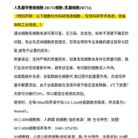
人乳腺导管癌细胞 ZR751细胞 (乳腺细胞ZR751)
（特别声明：以下细胞均为科研用途细胞 ，仅供科研学术用途，非临
床和工业用途。）
通派细胞库细胞来源可靠可鉴，无污染、状态佳。如有不清楚不确定的
问题，务必先咨询细胞库管理员，您将会得到专业准确的建议指导与回
复,避免不必要的损失；
质量保证：坚持严格的质量把关，如果发现细胞本身存在质量问题，我
们会及时安排重新补种，避免状态差、有问题的细胞流入市场。
谷氨酰胺补充液：谷氨酰胺在细胞代 谢过程中起重要作用，合成培养
基中都要添加，由于谷氨酰胺在溶液中很不稳定容易降解，4℃下放置7
天即可分解约50%，所以都是在使用前添加。
使用时，在每100ml培养液中加入0.5-2ml谷氨酰胺浓缩液，终浓度为1-
4mmol/L。
HCC4006细胞株：人肺腺 癌细胞/ 组织来源：肺/ 生长特性：贴壁/
HCC4006细胞培养条件：1640+10%FBS
N9细胞株：小鼠小胶质细胞/组织来源：脑 /生长特性：半悬半贴/ N9细