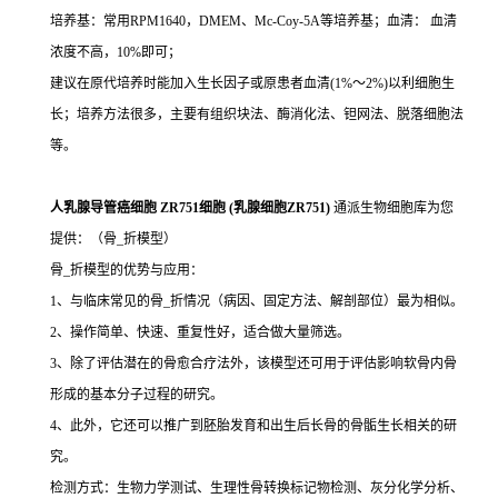
培养基：常用RPM1640，DMEM、Mc-Coy-5A等培养基；血清： 血清
浓度不高，10%即可；
建议在原代培养时能加入生长因子或原患者血清(1%～2%)以利细胞生
长；培养方法很多，主要有组织块法、酶消化法、钽网法、脱落细胞法
等。
人乳腺导管癌细胞 ZR751细胞 (乳腺细胞ZR751)
通派生物细胞库为您
提供：（骨_折模型）
骨_折模型的优势与应用：
1、与临床常见的骨_折情况（病因、固定方法、解剖部位）最为相似。
2、操作简单、快速、重复性好，适合做大量筛选。
3、除了评估潜在的骨愈合疗法外，该模型还可用于评估影响软骨内骨
形成的基本分子过程的研究。
4、此外，它还可以推广到胚胎发育和出生后长骨的骨骺生长相关的研
究。
检测方式：生物力学测试、生理性骨转换标记物检测、灰分化学分析、