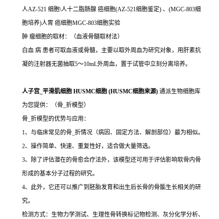
人AZ-521 细胞\人十二脂肠腺 癌细胞(AZ-521细胞鉴定) 、(MGC-803细
胞培养)人胃 癌细胞MGC-803细胞实验
肿 瘤细胞的取材：（血液骨髓取材法）
白血 病 患者可取血液或骨髓，主要以取外周血为研究对象，用肝素抗
凝的注射器无菌抽取5～10mL外周血，置于试管中立刻分离培养。
人子宫_平滑肌细胞 HUSMC细胞 (HUSMC细胞来源)
通派生物细胞库
为您提供：（骨_折模型）
骨_折模型的优势与应用：
1、与临床常见的骨_折情况（病因、固定方法、解剖部位）最为相似。
2、操作简单、快速、重复性好，适合做大量筛选。
3、除了评估潜在的骨愈合疗法外，该模型还可用于评估影响软骨内骨
形成的基本分子过程的研究。
4、此外，它还可以推广到胚胎发育和出生后长骨的骨骺生长相关的研
究。
检测方式：生物力学测试、生理性骨转换标记物检测、灰分化学分析、