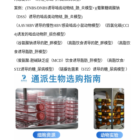
案例：(TNBS/DNBS诱导啮齿动物结_肠_炎模型+)(葡聚糖硫酸钠
（DSS）诱导的啮齿类动物结_肠_炎模型)
（AAV/HBV诱导的慢性HBV感染啮齿小鼠动物模型）（四氯化碳(CCl
4)诱发的啮齿动物肝_损伤模型）
（谷氨酸钠诱导的肥_胖模型）（高脂饮食诱导的肥_胖模型）（高脂饮
食诱导脂肪_肝模型）
（蛋氨酸-胆碱缺乏症（MCD）饮食诱导脂肪_肝模型）（高脂饮食/
STZ诱导的糖_尿病模型）（链脲佐菌素（STZ）诱导的糖_尿病模型 ）