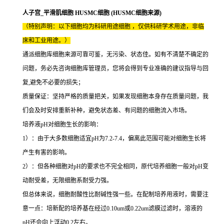
人子宫_平滑肌细胞 HUSMC细胞 (HUSMC细胞来源)
（特别声明：以下细胞均为科研用途细胞 ，仅供科研学术用途，非临
床和工业用途。）
通派细胞库细胞来源可靠可鉴，无污染、状态佳。如有不清楚不确定的
问题，务必先咨询细胞库管理员，您将会得到专业准确的建议指导与回
复,避免不必要的损失；
质量保证：坚持严格的质量把关，如果发现细胞本身存在质量问题，我
们会及时安排重新补种，避免状态差、有问题的细胞流入市场。
培养液pH对细胞生长的影响：
1）：由于大多数细胞适宜pH为7.2-7.4，偏离此范围可能对细胞生长将
产生有害的影响。
2）：但各种细胞对pH的要求也不完全相同，原代培养细胞一般对pH变
动耐受差，无限细胞系耐受力强。
但总体来说，细胞耐酸性比耐碱性强一些。在配制培养用液时，需要注
意一点：培新配的培养基在经过0.10um或0.22um滤膜过滤时，溶液的
pH还会向上浮动0.2左右。