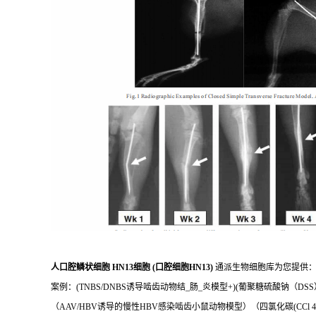
人口腔鳞状细胞 HN13细胞 (口腔细胞HN13)
通派生物细胞库为您提供：
案例：(TNBS/DNBS诱导啮齿动物结_肠_炎模型+)(葡聚糖硫酸钠（D
（AAV/HBV诱导的慢性HBV感染啮齿小鼠动物模型）（四氯化碳(CCl