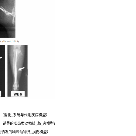
（消化_系统与代谢疾病模型）
SS）诱导的啮齿类动物结_肠_炎模型)
 4)诱发的啮齿动物肝_损伤模型）