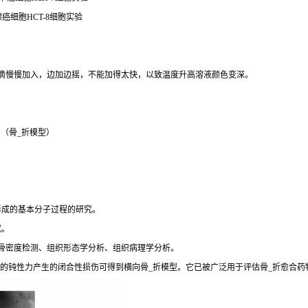
肠腺癌细胞HCT-8细胞实验
滴慢慢加入，边加边摇，不能加得太快，以致温度升高溶液颜色变深。
（骨_折模型）
形成的基本分子过程的研究。
究。
骨密度检测、组织形态学分析、组织病理学分析。
加的钝性力产生的闭合性损伤可得到横向骨_折模型。它已被广泛用于评估骨_折愈合