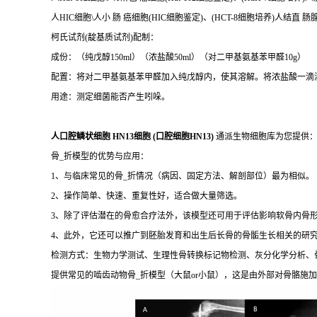
人HIC细胞\人小 肠 癌细胞(HIC细胞鉴定)、(HCT-8细胞培养)人结直 
柯氏试剂(靛基质试剂)配制：
成份：（纯戊醇150ml）（浓盐酸50ml）（对二甲基氨基苯甲醛10g）
配置：将对二甲基氨基苯甲醛加入纯戊醇内，使其溶解。将浓盐酸一滴
用途：测定细菌能否产生吲哚。
人口腔鳞状细胞 HN13细胞 (口腔细胞HN13)
通派生物细胞库为您提供：
骨_折模型的优势与应用：
1、与临床常见的骨_折情况（病因、固定方法、解剖部位）最为相似。
2、操作简单、快速、重复性好，适合做大量筛选。
3、除了评估潜在的骨愈合疗法外，该模型还可用于评估影响软骨内骨
4、此外，它还可以推广到胚胎发育和出生后长骨的骨骺生长相关的研
检测方式：生物力学测试、生理性骨转换标记物检测、灰分化学分析、
提供常见的啮齿动物骨_折模型（大鼠or小鼠），这是由外部对骨骼施