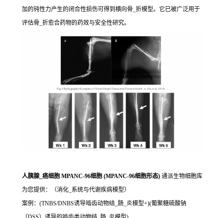
加的钝性力产生的闭合性损伤可得到横向骨_折模型。它已被广泛用于
评估骨_折愈合药物的药效与安全性研究。
人胰腺_癌细胞 MPANC-96细胞 (MPANC-96细胞形态)
通派生物细胞库
为您提供：（消化_系统与代谢疾病模型）
案例：(TNBS/DNBS诱导啮齿动物结_肠_炎模型+)(葡聚糖硫酸钠
（DSS）诱导的啮齿类动物结_肠_炎模型)