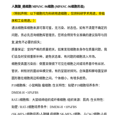
人胰腺_癌细胞 MPANC-96细胞 (MPANC-96细胞形态)
（特别声明：以下细胞均为科研用途细胞 ，仅供科研学术用途，非临
床和工业用途。）
通派细胞库细胞来源可靠可鉴，无污染、状态佳。如有不清楚不确定的
问题，务必先咨询细胞库管理员，您将会得到专业准确的建议指导与回
复,避免不必要的损失；
质量保证：坚持严格的质量把关，如果发现细胞本身存在质量问题，我
们会及时安排重新补种，避免状态差、有问题的细胞流入市场。
细胞受真菌污染后：倒置显微镜下可见在细胞之间或培养基中有丝状、
管状、树枝状的菌丝纵横交错，有的呈链状排列。念珠菌和酵母菌呈卵
圆形散在细胞周边和细胞之间。个体细小，有增多趋势。
P19细胞株：小鼠畸胎 瘤细胞 /生长特性：贴壁/P19细胞培养条件：
DMEM-H +10%FBS
RAT-1细胞株：大鼠结缔组织成纤维细胞 /组织来源：肌肉 /生长特性：
贴壁 / RAT-1细胞培养条件：DMEM-H +10%FBS
(SK-MES-1细胞培养)人肺鳞 癌细胞 SK-MES-1细胞、人CW-2细胞\人结