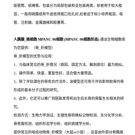
吸管筒、纸绳等。包装分为局部包装和全包装两类，前者用于较大瓶
皿，一般用硫酸纸和牛皮纸将瓶口包扎好;后者适于较小培养瓶皿、吸
管、注射器、金属器械和胶塞等，
人胰腺_癌细胞 MPANC-96细胞 (MPANC-96细胞形态)
通派生物细胞库
为您提供：（骨_折模型）
骨_折模型的优势与应用：
1、与临床常见的骨_折情况（病因、固定方法、解剖部位）最为相似。
2、操作简单、快速、重复性好，适合做大量筛选。
3、除了评估潜在的骨愈合疗法外，该模型还可用于评估影响软骨内骨
形成的基本分子过程的研究。
4、此外，它还可以推广到胚胎发育和出生后长骨的骨骺生长相关的研
究。
检测方式：生物力学测试、生理性骨转换标记物检测、灰分化学分析、
骨密度检测、组织形态学分析、组织病理学分析。
提供常见的啮齿动物骨_折模型（大鼠or小鼠），这是由外部对骨骼施