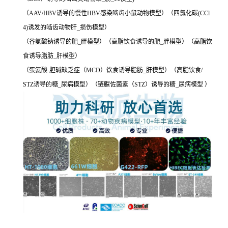
（AAV/HBV诱导的慢性HBV感染啮齿小鼠动物模型）（四氯化碳(CCl
4)诱发的啮齿动物肝_损伤模型）
（谷氨酸钠诱导的肥_胖模型）（高脂饮食诱导的肥_胖模型）（高脂饮
食诱导脂肪_肝模型）
（蛋氨酸-胆碱缺乏症（MCD）饮食诱导脂肪_肝模型）（高脂饮食/
STZ诱导的糖_尿病模型）（链脲佐菌素（STZ）诱导的糖_尿病模型 ）