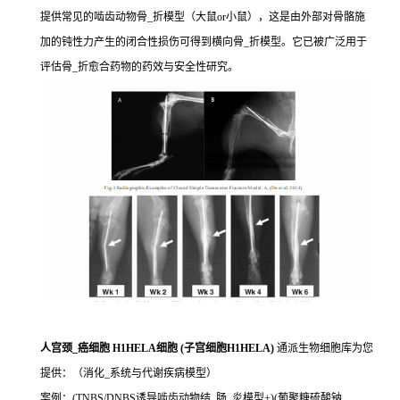
提供常见的啮齿动物骨_折模型（大鼠or小鼠），这是由外部对骨骼施
加的钝性力产生的闭合性损伤可得到横向骨_折模型。它已被广泛用于
评估骨_折愈合药物的药效与安全性研究。
人宫颈_癌细胞 H1HELA细胞 (子宫细胞H1HELA)
通派生物细胞库为您
提供：（消化_系统与代谢疾病模型）
案例：(TNBS/DNBS诱导啮齿动物结_肠_炎模型+)(葡聚糖硫酸钠