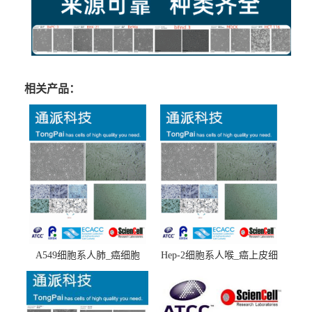
相关产品：
A549细胞系人肺_癌细胞
Hep-2细胞系人喉_癌上皮细
(A549细胞)
胞(Hep-2细胞)