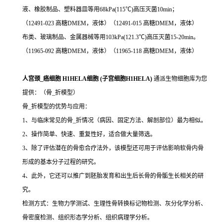
液、橡胶制品、塑料器皿等用68kPa(115℃)高压灭菌10min；
（12491-023 高糖DMEM，液体）（12491-015 高糖DMEM，液体）
布类、玻璃制品、金属器械等用103kPa(121.3℃)高压灭菌15-20min。
（11965-092 高糖DMEM，液体）（11965-118 高糖DMEM，液体）
人宫颈_癌细胞 H1HELA细胞 (子宫细胞H1HELA)
通派生物细胞库为您
提供：（骨_折模型）
骨_折模型的优势与应用：
1、与临床常见的骨_折情况（病因、固定方法、解剖部位）最为相似。
2、操作简单、快速、重复性好，适合做大量筛选。
3、除了评估潜在的骨愈合疗法外，该模型还可用于评估影响软骨内骨
形成的基本分子过程的研究。
4、此外，它还可以推广到胚胎发育和出生后长骨的骨骺生长相关的研
究。
检测方式：生物力学测试、生理性骨转换标记物检测、灰分化学分析、
骨密度检测、组织形态学分析、组织病理学分析。