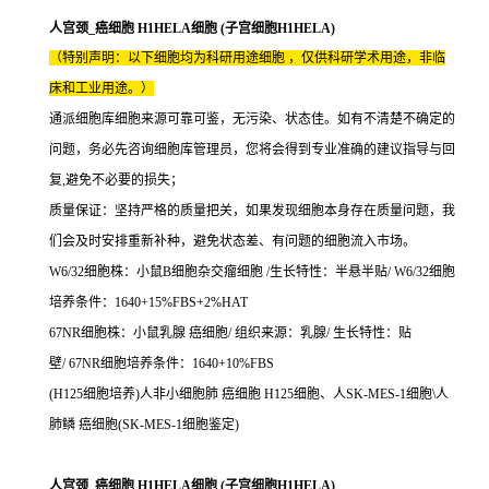
人宫颈_癌细胞 H1HELA细胞 (子宫细胞H1HELA)
（特别声明：以下细胞均为科研用途细胞 ，仅供科研学术用途，非临
床和工业用途。）
通派细胞库细胞来源可靠可鉴，无污染、状态佳。如有不清楚不确定的
问题，务必先咨询细胞库管理员，您将会得到专业准确的建议指导与回
复,避免不必要的损失；
质量保证：坚持严格的质量把关，如果发现细胞本身存在质量问题，我
们会及时安排重新补种，避免状态差、有问题的细胞流入市场。
W6/32细胞株：小鼠B细胞杂交瘤细胞 /生长特性：半悬半贴/ W6/32细胞
培养条件：1640+15%FBS+2%HAT
67NR细胞株：小鼠乳腺 癌细胞/ 组织来源：乳腺/ 生长特性：贴
壁/ 67NR细胞培养条件：1640+10%FBS
(H125细胞培养)人非小细胞肺 癌细胞 H125细胞、人SK-MES-1细胞\人
肺鳞 癌细胞(SK-MES-1细胞鉴定)
人宫颈_癌细胞 H1HELA细胞 (子宫细胞H1HELA)