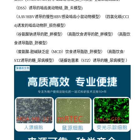
（DSS）诱导的啮齿类动物结_肠_炎模型)
（AAV/HBV诱导的慢性HBV感染啮齿小鼠动物模型）（四氯化碳(CCl
4)诱发的啮齿动物肝_损伤模型）
（谷氨酸钠诱导的肥_胖模型）（高脂饮食诱导的肥_胖模型）（高脂饮
食诱导脂肪_肝模型）
（蛋氨酸-胆碱缺乏症（MCD）饮食诱导脂肪_肝模型）（高脂饮食/
STZ诱导的糖_尿病模型）（链脲佐菌素（STZ）诱导的糖_尿病模型 ）