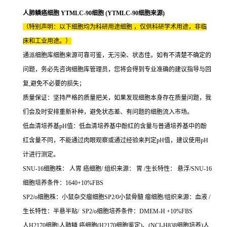
人肺鳞癌细胞 YTMLC-90细胞 (YTMLC-90细胞来源)
（特别声明：以下细胞均为科研用途细胞 ，仅供科研学术用途，非临
床和工业用途。）
通派细胞库细胞来源可靠可鉴，无污染、状态佳。如有不清楚不确定的
问题，务必先咨询细胞库管理员，您将会得到专业准确的建议指导与回
复,避免不必要的损失；
质量保证：坚持严格的质量把关，如果发现细胞本身存在质量问题，我
们会及时安排重新补种，避免状态差、有问题的细胞流入市场。
低血清培养基pH值：低血清培养基中酚红的含量与普通培养基中的酚
红含量不同，不能通过肉眼观察或通过经验来判定pH值，建议使用pH
计进行测定。
SNU-16细胞株： 人胃 癌细胞/ 组织来源： 胃 /生长特性： 悬浮/SNU-16
细胞培养条件：1640+10%FBS
SP2/o细胞株：小鼠杂交瘤细胞SP2/0小鼠骨髓 瘤细胞/组织来源：血液 /
生长特性：半悬半贴/ SP2/o细胞培养条件：DMEM-H +10%FBS
人H2170细胞\人肺鳞 癌细胞(H2170细胞鉴定)、(NCI-H838细胞培养)人