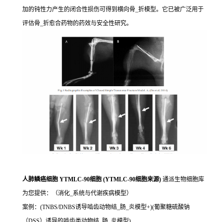
加的钝性力产生的闭合性损伤可得到横向骨_折模型。它已被广泛用于
评估骨_折愈合药物的药效与安全性研究。
人肺鳞癌细胞 YTMLC-90细胞 (YTMLC-90细胞来源)
通派生物细胞库
为您提供：（消化_系统与代谢疾病模型）
案例：(TNBS/DNBS诱导啮齿动物结_肠_炎模型+)(葡聚糖硫酸钠
（DSS）诱导的啮齿类动物结_肠_炎模型)