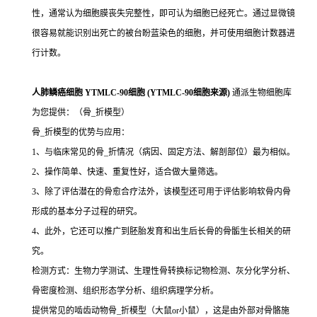
性，通常认为细胞膜丧失完整性，即可认为细胞已经死亡。通过显微镜
很容易就能识别出死亡的被台盼蓝染色的细胞，并可使用细胞计数器进
行计数。
人肺鳞癌细胞 YTMLC-90细胞 (YTMLC-90细胞来源)
通派生物细胞库
为您提供：（骨_折模型）
骨_折模型的优势与应用：
1、与临床常见的骨_折情况（病因、固定方法、解剖部位）最为相似。
2、操作简单、快速、重复性好，适合做大量筛选。
3、除了评估潜在的骨愈合疗法外，该模型还可用于评估影响软骨内骨
形成的基本分子过程的研究。
4、此外，它还可以推广到胚胎发育和出生后长骨的骨骺生长相关的研
究。
检测方式：生物力学测试、生理性骨转换标记物检测、灰分化学分析、
骨密度检测、组织形态学分析、组织病理学分析。
提供常见的啮齿动物骨_折模型（大鼠or小鼠），这是由外部对骨骼施