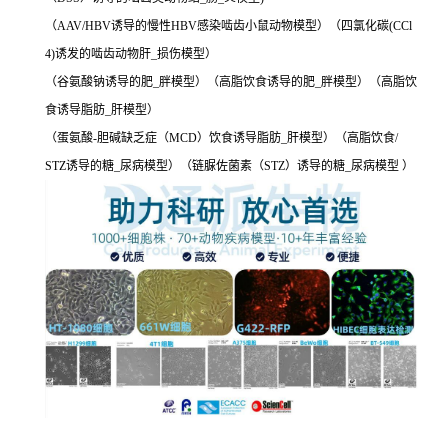
（AAV/HBV诱导的慢性HBV感染啮齿小鼠动物模型）（四氯化碳(CCl
4)诱发的啮齿动物肝_损伤模型）
（谷氨酸钠诱导的肥_胖模型）（高脂饮食诱导的肥_胖模型）（高脂饮
食诱导脂肪_肝模型）
（蛋氨酸-胆碱缺乏症（MCD）饮食诱导脂肪_肝模型）（高脂饮食/
STZ诱导的糖_尿病模型）（链脲佐菌素（STZ）诱导的糖_尿病模型 ）