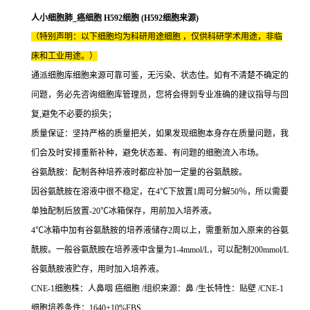
人小细胞肺_癌细胞 H592细胞 (H592细胞来源)
（特别声明：以下细胞均为科研用途细胞 ，仅供科研学术用途，非临
床和工业用途。）
通派细胞库细胞来源可靠可鉴，无污染、状态佳。如有不清楚不确定的
问题，务必先咨询细胞库管理员，您将会得到专业准确的建议指导与回
复,避免不必要的损失；
质量保证：坚持严格的质量把关，如果发现细胞本身存在质量问题，我
们会及时安排重新补种，避免状态差、有问题的细胞流入市场。
谷氨酰胺：配制各种培养液时都应补加一定量的谷氨酰胺。
因谷氨酰胺在溶液中很不稳定，在4℃下放置1周可分解50％，所以需要
单独配制后放置-20℃冰箱保存，用前加入培养液。
4℃冰箱中加有谷氨酰胺的培养液储存2周以上，需重新加入原来的谷氨
酰胺。一般谷氨酰胺在培养液中含量为1-4mmol/L，可以配制200mmol/L
谷氨酰胺液贮存，用时加入培养液。
CNE-1细胞株：人鼻咽 癌细胞 /组织来源：鼻 /生长特性：贴壁 /CNE-1
细胞培养条件：1640+10%FBS