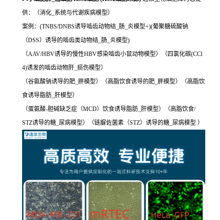
供：（消化_系统与代谢疾病模型）
案例：(TNBS/DNBS诱导啮齿动物结_肠_炎模型+)(葡聚糖硫酸钠
（DSS）诱导的啮齿类动物结_肠_炎模型)
（AAV/HBV诱导的慢性HBV感染啮齿小鼠动物模型）（四氯化碳(CCl
4)诱发的啮齿动物肝_损伤模型）
（谷氨酸钠诱导的肥_胖模型）（高脂饮食诱导的肥_胖模型）（高脂饮
食诱导脂肪_肝模型）
（蛋氨酸-胆碱缺乏症（MCD）饮食诱导脂肪_肝模型）（高脂饮食/
STZ诱导的糖_尿病模型）（链脲佐菌素（STZ）诱导的糖_尿病模型 ）