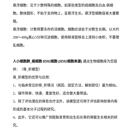
悬浮细胞：见于少数特殊的细胞，如某些类型的癌细胞及白血 病细
胞。胞体圆形，不贴于支持物上，呈悬浮生长。悬浮型细胞容易大量繁
殖。
悬浮细胞：计数将要冻存的活细胞。细胞应该处于对数生长期。以大约
200～400g离心5分钟沉淀细胞，使用移液管移去上清到小体积，不要搅
乱细胞。
人小细胞肺_癌细胞 H592细胞 (H592细胞来源)
通派生物细胞库为您提
供：（骨_折模型）
骨_折模型的优势与应用：
1、与临床常见的骨_折情况（病因、固定方法、解剖部位）最为相似。
2、操作简单、快速、重复性好，适合做大量筛选。
3、除了评估潜在的骨愈合疗法外，该模型还可用于评估影响软骨内骨
形成的基本分子过程的研究。
4、此外，它还可以推广到胚胎发育和出生后长骨的骨骺生长相关的研
究。