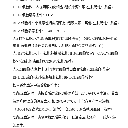
HREC细胞株：人视网膜内皮细胞 /组织来源：眼 /生长特性：贴壁 /
HREC细胞培养条件：ECM
AC29细胞株：小鼠恶性间皮瘤细胞 /组织来源：其他/ 生长特性：贴壁 /
AC29细胞培养条件：1640+10%FBS
人BT474细胞\人乳腺 癌细胞(BT474细胞鉴定)、MFC-GFP细胞株\小鼠
前胃 癌细胞（绿色荧光蛋白标记细胞）(MFC-GFP细胞培养)
人H1975细胞\人非小细胞肺腺 癌细胞(H1975细胞鉴定)、CT26.WT细胞
株\小鼠结 肠 癌细胞(CT26.WT细胞培养)
人REH细胞\人急性非B非T淋巴细胞性白血 病细胞(REH细胞鉴定)、
BNL CL.2细胞株\小鼠胚胎肝细胞(BNL CL.2细胞培养)
如何避免血清中沉淀物的产生：
(1)解冻血清时，请按照所建议的逐步解冻法(-20℃至4℃至室温)，若血
清解冻时改变的温度太大(如-20℃至37℃)，非常容易产生沉淀物。
（10564-029 高糖DMEM，液体）（10566-016 高糖DMEM，液体）
(2)解冻血清时，请随时将之摇晃均匀，使温度及成分均一，减少沉淀
的发生。