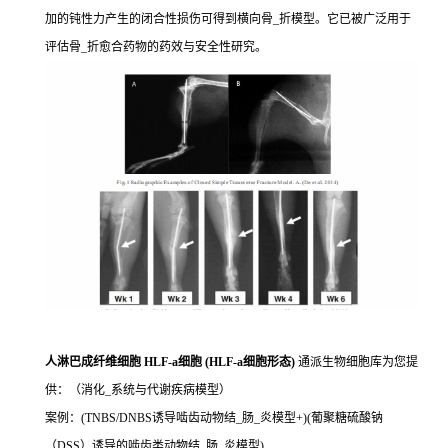
加的钝性力产生的闭合性损伤可得到横向骨_折模型。它已被广泛用于
评估骨_折愈合药物的药效与安全性研究。
人淋巴成纤维细胞 HLF-a细胞 (HLF-a细胞形态)
通派生物细胞库为您提
供：（消化_系统与代谢疾病模型）
案例：(TNBS/DNBS诱导啮齿动物结_肠_炎模型+)(葡聚糖硫酸钠
（DSS）诱导的啮齿类动物结_肠_炎模型)