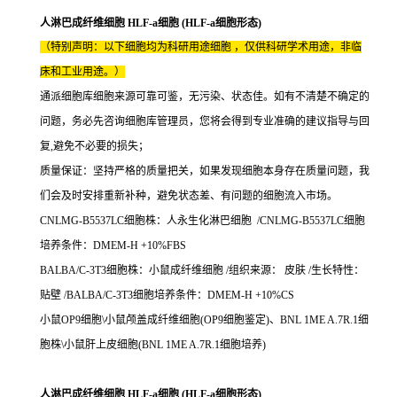
人淋巴成纤维细胞 HLF-a细胞 (HLF-a细胞形态)
（特别声明：以下细胞均为科研用途细胞 ，仅供科研学术用途，非临
床和工业用途。）
通派细胞库细胞来源可靠可鉴，无污染、状态佳。如有不清楚不确定的
问题，务必先咨询细胞库管理员，您将会得到专业准确的建议指导与回
复,避免不必要的损失；
质量保证：坚持严格的质量把关，如果发现细胞本身存在质量问题，我
们会及时安排重新补种，避免状态差、有问题的细胞流入市场。
CNLMG-B5537LC细胞株：人永生化淋巴细胞 /CNLMG-B5537LC细胞
培养条件：DMEM-H +10%FBS
BALBA/C-3T3细胞株：小鼠成纤维细胞 /组织来源： 皮肤 /生长特性：
贴壁 /BALBA/C-3T3细胞培养条件：DMEM-H +10%CS
小鼠OP9细胞\小鼠颅盖成纤维细胞(OP9细胞鉴定)、BNL 1ME A.7R.1细
胞株\小鼠肝上皮细胞(BNL 1ME A.7R.1细胞培养)
人淋巴成纤维细胞 HLF-a细胞 (HLF-a细胞形态)