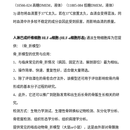
（10566-024 高糖DMEM，液体）（11885-084 低糖DMEM，液体）
3):请勿将血清置于37℃太久。若在37℃放置太久，血清会变得混浊，同
时血清中许多较不稳定的成分会因此受到损害，而影响血清的质量。
人淋巴成纤维细胞 HLF-a细胞 (HLF-a细胞形态)
通派生物细胞库为您提
供：（骨_折模型）
骨_折模型的优势与应用：
1、与临床常见的骨_折情况（病因、固定方法、解剖部位）最为相似。
2、操作简单、快速、重复性好，适合做大量筛选。
3、除了评估潜在的骨愈合疗法外，该模型还可用于评估影响软骨内骨
形成的基本分子过程的研究。
4、此外，它还可以推广到胚胎发育和出生后长骨的骨骺生长相关的研
究。
检测方式：生物力学测试、生理性骨转换标记物检测、灰分化学分析、
骨密度检测、组织形态学分析、组织病理学分析。
提供常见的啮齿动物骨_折模型（大鼠or小鼠），这是由外部对骨骼施