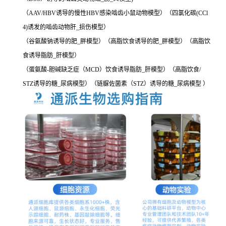
（AAV/HBV诱导的慢性HBV感染啮齿小鼠动物模型）（四氯化碳(CCl
4)诱发的啮齿动物肝_损伤模型）
（谷氨酸钠诱导的肥_胖模型）（高脂饮食诱导的肥_胖模型）（高脂饮
食诱导脂肪_肝模型）
（蛋氨酸-胆碱缺乏症（MCD）饮食诱导脂肪_肝模型）（高脂饮食/
STZ诱导的糖_尿病模型）（链脲佐菌素（STZ）诱导的糖_尿病模型 ）