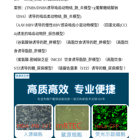
案例：(TNBS/DNBS诱导啮齿动物结_肠_炎模型+)(葡聚糖硫酸钠
（DSS）诱导的啮齿类动物结_肠_炎模型)
（AAV/HBV诱导的慢性HBV感染啮齿小鼠动物模型）（四氯化碳(CCl
4)诱发的啮齿动物肝_损伤模型）
（谷氨酸钠诱导的肥_胖模型）（高脂饮食诱导的肥_胖模型）（高脂饮
食诱导脂肪_肝模型）
（蛋氨酸-胆碱缺乏症（MCD）饮食诱导脂肪_肝模型）（高脂饮食/
STZ诱导的糖_尿病模型）（链脲佐菌素（STZ）诱导的糖_尿病模型 ）