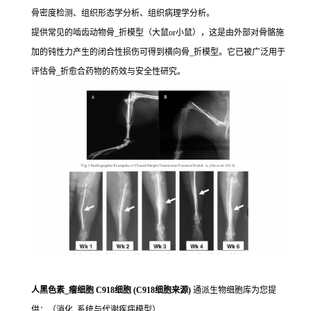
骨密度检测、组织形态学分析、组织病理学分析。
提供常见的啮齿动物骨_折模型（大鼠or小鼠），这是由外部对骨骼施
加的钝性力产生的闭合性损伤可得到横向骨_折模型。它已被广泛用于
评估骨_折愈合药物的药效与安全性研究。
人黑色素_瘤细胞 C918细胞 (C918细胞来源)
通派生物细胞库为您提
供：（消化_系统与代谢疾病模型）