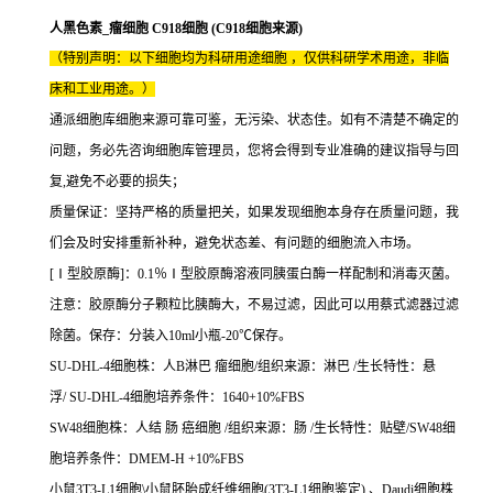
人黑色素_瘤细胞 C918细胞 (C918细胞来源)
（特别声明：以下细胞均为科研用途细胞 ，仅供科研学术用途，非临
床和工业用途。）
通派细胞库细胞来源可靠可鉴，无污染、状态佳。如有不清楚不确定的
问题，务必先咨询细胞库管理员，您将会得到专业准确的建议指导与回
复,避免不必要的损失；
质量保证：坚持严格的质量把关，如果发现细胞本身存在质量问题，我
们会及时安排重新补种，避免状态差、有问题的细胞流入市场。
[Ⅰ型胶原酶]：0.1％Ⅰ型胶原酶溶液同胰蛋白酶一样配制和消毒灭菌。
注意：胶原酶分子颗粒比胰酶大，不易过滤，因此可以用蔡式滤器过滤
除菌。保存：分装入10ml小瓶-20℃保存。
SU-DHL-4细胞株：人B淋巴 瘤细胞/组织来源：淋巴 /生长特性：悬
浮/ SU-DHL-4细胞培养条件：1640+10%FBS
SW48细胞株：人结 肠 癌细胞 /组织来源：肠 /生长特性：贴壁/SW48细
胞培养条件：DMEM-H +10%FBS
小鼠3T3-L1细胞\小鼠胚胎成纤维细胞(3T3-L1细胞鉴定) 、Daudi细胞株