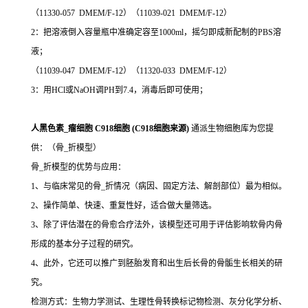
（11330-057 DMEM/F-12）（11039-021 DMEM/F-12）
2：把溶液倒入容量瓶中准确定容至1000ml，摇匀即成新配制的PBS溶
液；
（11039-047 DMEM/F-12）（11320-033 DMEM/F-12）
3：用HCl或NaOH调PH到7.4，消毒后即可使用；
人黑色素_瘤细胞 C918细胞 (C918细胞来源)
通派生物细胞库为您提
供：（骨_折模型）
骨_折模型的优势与应用：
1、与临床常见的骨_折情况（病因、固定方法、解剖部位）最为相似。
2、操作简单、快速、重复性好，适合做大量筛选。
3、除了评估潜在的骨愈合疗法外，该模型还可用于评估影响软骨内骨
形成的基本分子过程的研究。
4、此外，它还可以推广到胚胎发育和出生后长骨的骨骺生长相关的研
究。
检测方式：生物力学测试、生理性骨转换标记物检测、灰分化学分析、