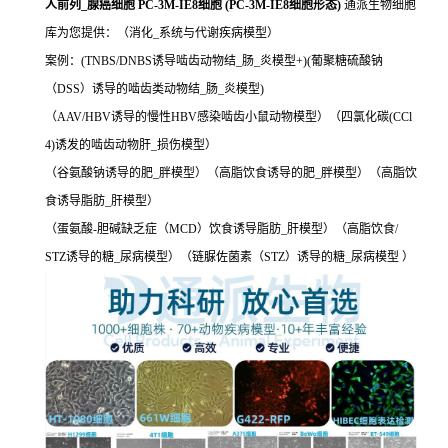
人前列_腺癌细胞 PC-3M-IE8细胞 (PC-3M-IE8细胞形态)
通派生物细胞
库为您提供：（消化_系统与代谢疾病模型）
案例：(TNBS/DNBS诱导啮齿动物结_肠_炎模型+)(葡聚糖硫酸钠
（DSS）诱导的啮齿类动物结_肠_炎模型)
（AAV/HBV诱导的慢性HBV感染啮齿小鼠动物模型）（四氯化碳(CCl
4)诱发的啮齿动物肝_损伤模型）
（谷氨酸钠诱导的肥_胖模型）（高脂饮食诱导的肥_胖模型）（高脂饮
食诱导脂肪_肝模型）
（蛋氨酸-胆碱缺乏症（MCD）饮食诱导脂肪_肝模型）（高脂饮食/
STZ诱导的糖_尿病模型）（链脲佐菌素（STZ）诱导的糖_尿病模型 ）