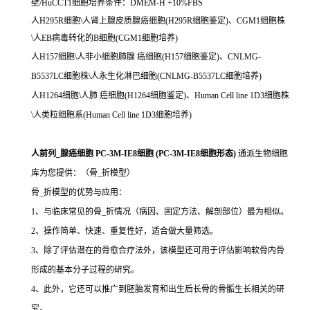
壁/HuCCT1细胞培养条件：DMEM-H +10%FBS
人H295R细胞\人肾上腺皮质腺癌细胞(H295R细胞鉴定)、CGM1细胞株
\人EB病毒转化的B细胞(CGM1细胞培养)
人H157细胞\人非小细胞肺腺 癌细胞(H157细胞鉴定)、CNLMG-
B5537LC细胞株\人永生化淋巴细胞(CNLMG-B5537LC细胞培养)
人H1264细胞\人肺 癌细胞(H1264细胞鉴定)、Human Cell line 1D3细胞株
\人类粒细胞系(Human Cell line 1D3细胞培养)
人前列_腺癌细胞 PC-3M-IE8细胞 (PC-3M-IE8细胞形态)
通派生物细胞
库为您提供：（骨_折模型）
骨_折模型的优势与应用：
1、与临床常见的骨_折情况（病因、固定方法、解剖部位）最为相似。
2、操作简单、快速、重复性好，适合做大量筛选。
3、除了评估潜在的骨愈合疗法外，该模型还可用于评估影响软骨内骨
形成的基本分子过程的研究。
4、此外，它还可以推广到胚胎发育和出生后长骨的骨骺生长相关的研
究。