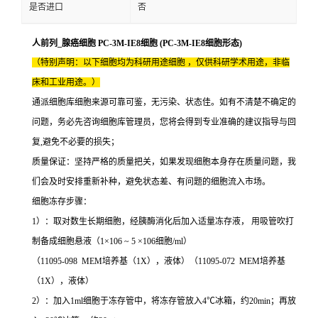
是否进口
否
人前列_腺癌细胞 PC-3M-IE8细胞 (PC-3M-IE8细胞形态)
（特别声明：以下细胞均为科研用途细胞 ，仅供科研学术用途，非临
床和工业用途。）
通派细胞库细胞来源可靠可鉴，无污染、状态佳。如有不清楚不确定的
问题，务必先咨询细胞库管理员，您将会得到专业准确的建议指导与回
复,避免不必要的损失；
质量保证：坚持严格的质量把关，如果发现细胞本身存在质量问题，我
们会及时安排重新补种，避免状态差、有问题的细胞流入市场。
细胞冻存步骤：
1）：取对数生长期细胞，经胰酶消化后加入适量冻存液， 用吸管吹打
制备成细胞悬液（1×106 ~ 5 ×106细胞/ml）
（11095-098 MEM培养基（1X），液体）（11095-072 MEM培养基
（1X），液体）
2）：加入1ml细胞于冻存管中，将冻存管放入4℃冰箱，约20min；再放