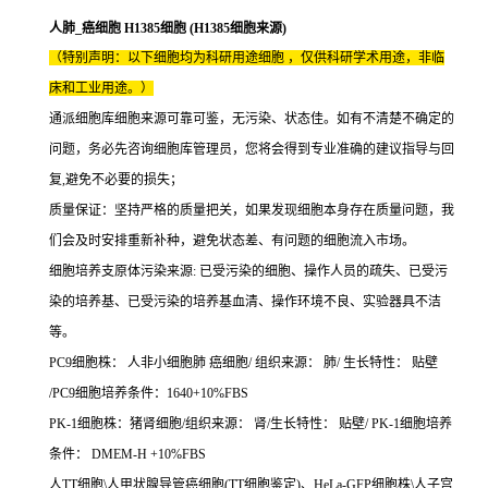
人肺_癌细胞 H1385细胞 (H1385细胞来源)
（特别声明：以下细胞均为科研用途细胞 ，仅供科研学术用途，非临
床和工业用途。）
通派细胞库细胞来源可靠可鉴，无污染、状态佳。如有不清楚不确定的
问题，务必先咨询细胞库管理员，您将会得到专业准确的建议指导与回
复,避免不必要的损失；
质量保证：坚持严格的质量把关，如果发现细胞本身存在质量问题，我
们会及时安排重新补种，避免状态差、有问题的细胞流入市场。
细胞培养支原体污染来源: 已受污染的细胞、操作人员的疏失、已受污
染的培养基、已受污染的培养基血清、操作环境不良、实验器具不洁
等。
PC9细胞株： 人非小细胞肺 癌细胞/ 组织来源： 肺/ 生长特性： 贴壁
/PC9细胞培养条件：1640+10%FBS
PK-1细胞株：猪肾细胞/组织来源： 肾/生长特性： 贴壁/ PK-1细胞培养
条件： DMEM-H +10%FBS
人TT细胞\人甲状腺导管癌细胞(TT细胞鉴定)、HeLa-GFP细胞株\人子宫