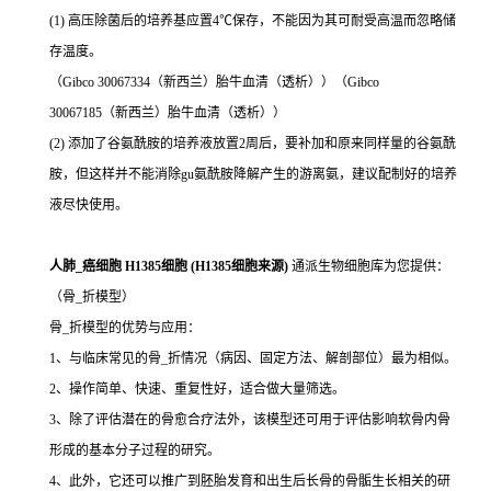
(1) 高压除菌后的培养基应置4℃保存，不能因为其可耐受高温而忽略储
存温度。
（Gibco 30067334（新西兰）胎牛血清（透析））（Gibco
30067185（新西兰）胎牛血清（透析））
(2) 添加了谷氨酰胺的培养液放置2周后，要补加和原来同样量的谷氨酰
胺，但这样并不能消除gu氨酰胺降解产生的游离氨，建议配制好的培养
液尽快使用。
人肺_癌细胞 H1385细胞 (H1385细胞来源)
通派生物细胞库为您提供：
（骨_折模型）
骨_折模型的优势与应用：
1、与临床常见的骨_折情况（病因、固定方法、解剖部位）最为相似。
2、操作简单、快速、重复性好，适合做大量筛选。
3、除了评估潜在的骨愈合疗法外，该模型还可用于评估影响软骨内骨
形成的基本分子过程的研究。
4、此外，它还可以推广到胚胎发育和出生后长骨的骨骺生长相关的研