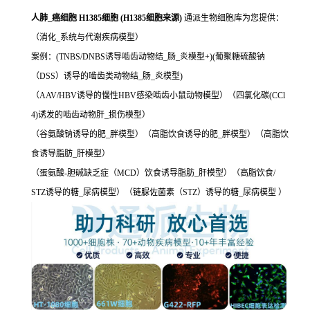
人肺_癌细胞 H1385细胞 (H1385细胞来源)
通派生物细胞库为您提供：
（消化_系统与代谢疾病模型）
案例：(TNBS/DNBS诱导啮齿动物结_肠_炎模型+)(葡聚糖硫酸钠
（DSS）诱导的啮齿类动物结_肠_炎模型)
（AAV/HBV诱导的慢性HBV感染啮齿小鼠动物模型）（四氯化碳(CCl
4)诱发的啮齿动物肝_损伤模型）
（谷氨酸钠诱导的肥_胖模型）（高脂饮食诱导的肥_胖模型）（高脂饮
食诱导脂肪_肝模型）
（蛋氨酸-胆碱缺乏症（MCD）饮食诱导脂肪_肝模型）（高脂饮食/
STZ诱导的糖_尿病模型）（链脲佐菌素（STZ）诱导的糖_尿病模型 ）