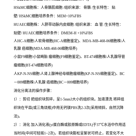
HSkMC细胞株：人骨骼肌细胞 /组织来源： 骨骼 /生长特性： 贴
壁/ HSkMC细胞培养条件：MEM+10%FBS
HUAEC细胞株：人脐带动脉内皮细胞 /组织来源： 血 管 /生长特性：
贴壁/ HUAEC细胞培养条件：DMEM-H +10%FBS
人HC-A细胞\人软骨细胞(HC-A细胞鉴定)、MDA-MB-468-06细胞株\人
乳腺 癌细胞(MDA-MB-468-06细胞培养)
小鼠F9细胞\小鼠畸胎 瘤细胞(F9细胞鉴定)、BT-474细胞株\人乳腺导管
瘤细胞(BT-474细胞培养)
人KP-N-NS细胞\人肾上腺神经母细胞瘤细胞(KP-N-NS细胞鉴定)、BC
－009细胞株\人乳腺 癌细胞(BC－009细胞培养)
消化分离法的操作步骤：
1）：剪切 把组织块剪碎，呈1-5mm3大小的组织块。加液漂洗 将碎组
织块在平皿(或三角烧瓶)中用无钙镁PBS洗2-3次(采用倾斜，自然沉降
法)。
2）：消化 加入消化液(yi蛋白酶或胶原酶或EDTA)于37℃水浴中作用适
当时间(中间可轻摇1~2次)，若组织块膨松呈絮状可终止，若变化不大