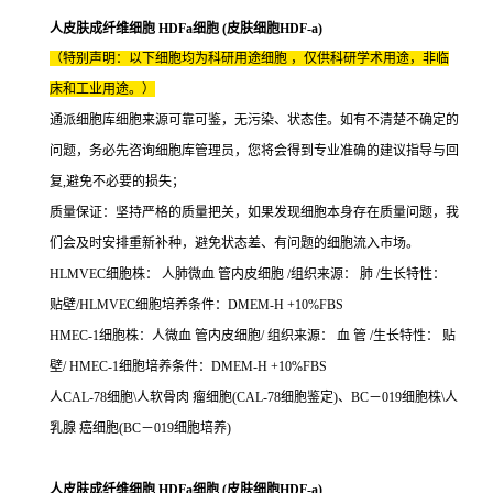
人皮肤成纤维细胞 HDFa细胞 (皮肤细胞HDF-a)
（特别声明：以下细胞均为科研用途细胞 ，仅供科研学术用途，非临
床和工业用途。）
通派细胞库细胞来源可靠可鉴，无污染、状态佳。如有不清楚不确定的
问题，务必先咨询细胞库管理员，您将会得到专业准确的建议指导与回
复,避免不必要的损失；
质量保证：坚持严格的质量把关，如果发现细胞本身存在质量问题，我
们会及时安排重新补种，避免状态差、有问题的细胞流入市场。
HLMVEC细胞株： 人肺微血 管内皮细胞 /组织来源： 肺 /生长特性：
贴壁/HLMVEC细胞培养条件：DMEM-H +10%FBS
HMEC-1细胞株：人微血 管内皮细胞/ 组织来源： 血 管 /生长特性： 贴
壁/ HMEC-1细胞培养条件：DMEM-H +10%FBS
人CAL-78细胞\人软骨肉 瘤细胞(CAL-78细胞鉴定)、BC－019细胞株\人
乳腺 癌细胞(BC－019细胞培养)
人皮肤成纤维细胞 HDFa细胞 (皮肤细胞HDF-a)