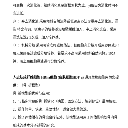
可更换一次消化液，继续消化直至膨松絮状为止。yi蛋白酶消化时间不
宜过长。
3）：弃去消化液 采用倾斜自然沉降或低速离心法尽量弃去消化液。漂
洗 将含有钙、镁离子的培养基沿瓶壁缓缓加入，中止消化反应，采用
漂洗法洗2-3次后，加入培养基。
4）：机械分散 采用吸管吹打或振荡法，使细胞充分散开后用纱网或3-4
层无菌纱布过滤后分瓶培养，若要求不高可采用倾斜自然沉降5-10分
钟，吸上层细胞悬液进行分瓶培养。
人皮肤成纤维细胞 HDFa细胞 (皮肤细胞HDF-a)
通派生物细胞库为您提
供：（骨_折模型）
骨_折模型的优势与应用：
1、与临床常见的骨_折情况（病因、固定方法、解剖部位）最为相似。
2、操作简单、快速、重复性好，适合做大量筛选。
3、除了评估潜在的骨愈合疗法外，该模型还可用于评估影响软骨内骨
形成的基本分子过程的研究。