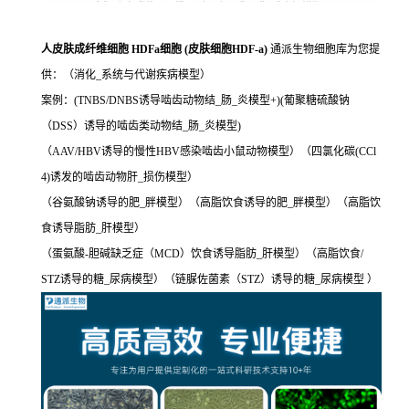
人皮肤成纤维细胞 HDFa细胞 (皮肤细胞HDF-a)
通派生物细胞库为您提
供：（消化_系统与代谢疾病模型）
案例：(TNBS/DNBS诱导啮齿动物结_肠_炎模型+)(葡聚糖硫酸钠
（DSS）诱导的啮齿类动物结_肠_炎模型)
（AAV/HBV诱导的慢性HBV感染啮齿小鼠动物模型）（四氯化碳(CCl
4)诱发的啮齿动物肝_损伤模型）
（谷氨酸钠诱导的肥_胖模型）（高脂饮食诱导的肥_胖模型）（高脂饮
食诱导脂肪_肝模型）
（蛋氨酸-胆碱缺乏症（MCD）饮食诱导脂肪_肝模型）（高脂饮食/
STZ诱导的糖_尿病模型）（链脲佐菌素（STZ）诱导的糖_尿病模型 ）