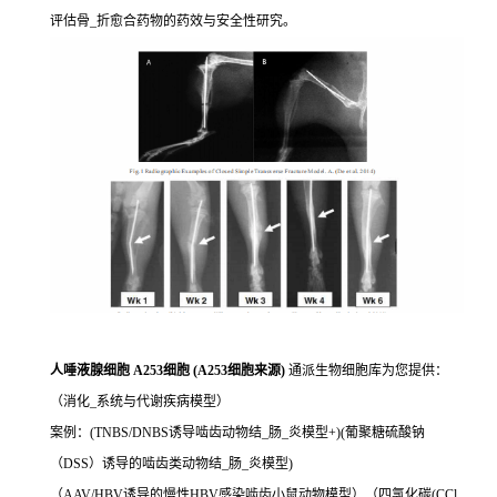
评估骨_折愈合药物的药效与安全性研究。
人唾液腺细胞 A253细胞 (A253细胞来源)
通派生物细胞库为您提供：
（消化_系统与代谢疾病模型）
案例：(TNBS/DNBS诱导啮齿动物结_肠_炎模型+)(葡聚糖硫酸钠
（DSS）诱导的啮齿类动物结_肠_炎模型)
（AAV/HBV诱导的慢性HBV感染啮齿小鼠动物模型）（四氯化碳(CCl