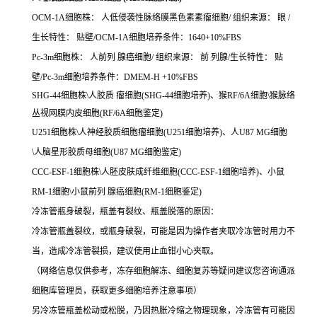
OCM-1A细胞株： 人低侵袭性脉络膜黑色素素瘤细胞/ 组织来源： 眼 /
生长特性： 贴壁/OCM-1A细胞培养条件：1640+10%FBS
Pc-3m细胞株： 人前列 腺癌细胞/ 组织来源： 前 列腺/生长特性： 贴
壁/Pc-3m细胞培养条件：DMEM-H +10%FBS
SHG-44细胞株\人胶质 瘤细胞(SHG-44细胞培养)、猴RF/6A细胞\猴脉络
丛视网膜内皮细胞(RF/6A细胞鉴定)
U251细胞株\人神经胶质细胞瘤细胞(U251细胞培养)、人U87 MG细胞
\人脑星形胶质母细胞(U87 MG细胞鉴定)
CCC-ESF-1细胞株\人胚皮肤成纤维细胞(CCC-ESF-1细胞培养)、小鼠
RM-1细胞\小鼠前列 腺癌细胞(RM-1细胞鉴定)
冷冻管瓶身破裂，瓶盖有裂纹、瓶盖脱落的原因：
冷冻管瓶盖裂纹，或瓶身破裂，可能是因为操作者夹取冷冻管时用力不
当，造成冷冻管裂损，建议使用止血钳小心夹取。
（网络信息仅供参考，冻存细胞解冻、细胞复苏等疑问建议您咨询通派
细胞库管理员，获取更多细胞培养注意事项）
另冷冻管瓶盖松动或松脱，乃因热胀冷缩之物理现象，冷冻管有可能因