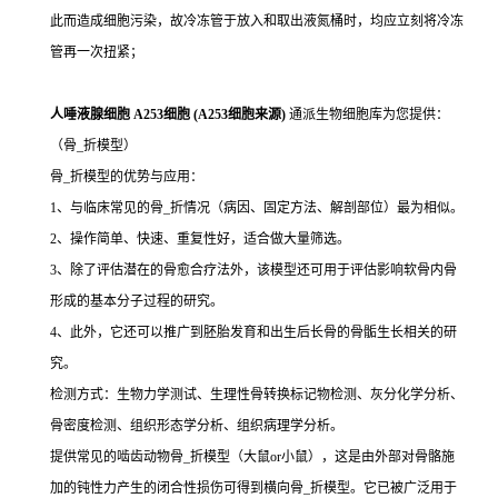
此而造成细胞污染，故冷冻管于放入和取出液氮桶时，均应立刻将冷冻
管再一次扭紧；
人唾液腺细胞 A253细胞 (A253细胞来源)
通派生物细胞库为您提供：
（骨_折模型）
骨_折模型的优势与应用：
1、与临床常见的骨_折情况（病因、固定方法、解剖部位）最为相似。
2、操作简单、快速、重复性好，适合做大量筛选。
3、除了评估潜在的骨愈合疗法外，该模型还可用于评估影响软骨内骨
形成的基本分子过程的研究。
4、此外，它还可以推广到胚胎发育和出生后长骨的骨骺生长相关的研
究。
检测方式：生物力学测试、生理性骨转换标记物检测、灰分化学分析、
骨密度检测、组织形态学分析、组织病理学分析。
提供常见的啮齿动物骨_折模型（大鼠or小鼠），这是由外部对骨骼施
加的钝性力产生的闭合性损伤可得到横向骨_折模型。它已被广泛用于