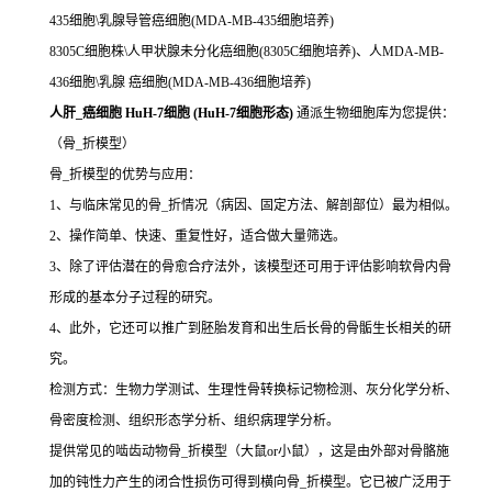
435细胞\乳腺导管癌细胞(MDA-MB-435细胞培养)
8305C细胞株\人甲状腺未分化癌细胞(8305C细胞培养)、人MDA-MB-
436细胞\乳腺 癌细胞(MDA-MB-436细胞培养)
人肝_癌细胞 HuH-7细胞 (HuH-7细胞形态)
通派生物细胞库为您提供：
（骨_折模型）
骨_折模型的优势与应用：
1、与临床常见的骨_折情况（病因、固定方法、解剖部位）最为相似。
2、操作简单、快速、重复性好，适合做大量筛选。
3、除了评估潜在的骨愈合疗法外，该模型还可用于评估影响软骨内骨
形成的基本分子过程的研究。
4、此外，它还可以推广到胚胎发育和出生后长骨的骨骺生长相关的研
究。
检测方式：生物力学测试、生理性骨转换标记物检测、灰分化学分析、
骨密度检测、组织形态学分析、组织病理学分析。
提供常见的啮齿动物骨_折模型（大鼠or小鼠），这是由外部对骨骼施
加的钝性力产生的闭合性损伤可得到横向骨_折模型。它已被广泛用于