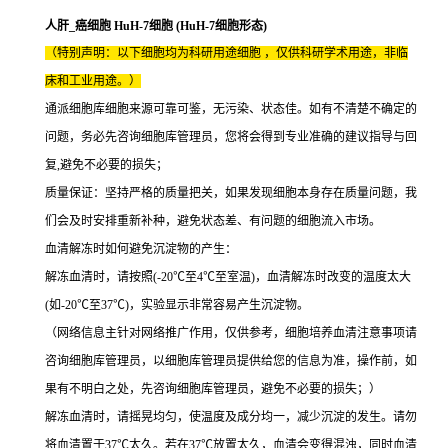
人肝_癌细胞 HuH-7细胞 (HuH-7细胞形态)
（特别声明：以下细胞均为科研用途细胞 ，仅供科研学术用途，非临
床和工业用途。）
通派细胞库细胞来源可靠可鉴，无污染、状态佳。如有不清楚不确定的
问题，务必先咨询细胞库管理员，您将会得到专业准确的建议指导与回
复,避免不必要的损失；
质量保证：坚持严格的质量把关，如果发现细胞本身存在质量问题，我
们会及时安排重新补种，避免状态差、有问题的细胞流入市场。
血清解冻时如何避免沉淀物的产生：
解冻血清时，请按照(-20℃至4℃至室温)，血清解冻时改变的温度太大
(如-20℃至37℃)，实验显示非常容易产生沉淀物。
（网络信息主针对网络推广作用，仅供参考，细胞培养血清注意事项请
咨询细胞库管理员，以细胞库管理员提供给您的信息为准，操作前，如
果有不明白之处，先咨询细胞库管理员，避免不必要的损失；）
解冻血清时，请摇晃均匀，使温度及成分均一，减少沉淀的发生。请勿
将血清置于37℃太久。若在37℃放置太久，血清会变得混浊，同时血清