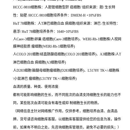
HCCC-9810细胞株：人胆管细胞型肝 癌细胞/ 组织来源：胆/ 生长特
性：贴壁 /HCCC-9810细胞培养条件：DMEM-H +10%FBS
HuT 78细胞株：人T淋巴细胞白血 病细胞/组织来源：淋巴 /生长特性：
悬浮/ HuT 78细胞培养条件：1640+10%FBS
人Caov-3细胞\卵巢 癌细胞(Caov-3细胞培养)、WERI-Rb-1细胞株\人视网
膜神经胶质 瘤细胞(WERI-Rb-1细胞培养)
人COLO 201细胞\结直肠腺癌细胞(COLO 201细胞培养)、A3细胞株\人T
淋巴细胞白血 病细胞(A3细胞培养)
人D283细胞\脑髓母细胞瘤细胞(D283细胞培养)、L5178Y TK+/-细胞株
\小鼠淋巴 瘤细胞(L5178Y TK+/-细胞培养)
血清的质量、种类、使用浓度:
都有可能影响细胞的生长，而不同批次的血清支持细胞生长的能力也不
同，某些批次血清可能含有毒性或抑 制细胞生长的物质。
（网络信息主针对网络推广作用，仅供参考，细胞培养血清、血清品
牌、货号请咨询细胞库客服，以细胞库客服提供给您的信息为准，操作
前，如果有不明白之处，先咨询细胞库管理员，避免不必要的损失；）