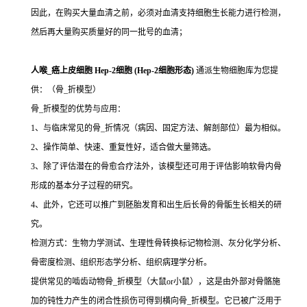
因此，在购买大量血清之前，必须对血清支持细胞生长能力进行检测，
然后再大量购买质量好的同一批号的血清；
人喉_癌上皮细胞 Hep-2细胞 (Hep-2细胞形态)
通派生物细胞库为您提
供：（骨_折模型）
骨_折模型的优势与应用：
1、与临床常见的骨_折情况（病因、固定方法、解剖部位）最为相似。
2、操作简单、快速、重复性好，适合做大量筛选。
3、除了评估潜在的骨愈合疗法外，该模型还可用于评估影响软骨内骨
形成的基本分子过程的研究。
4、此外，它还可以推广到胚胎发育和出生后长骨的骨骺生长相关的研
究。
检测方式：生物力学测试、生理性骨转换标记物检测、灰分化学分析、
骨密度检测、组织形态学分析、组织病理学分析。
提供常见的啮齿动物骨_折模型（大鼠or小鼠），这是由外部对骨骼施
加的钝性力产生的闭合性损伤可得到横向骨_折模型。它已被广泛用于