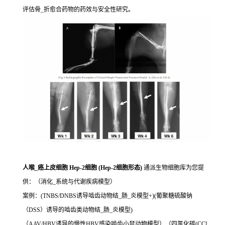
评估骨_折愈合药物的药效与安全性研究。
人喉_癌上皮细胞 Hep-2细胞 (Hep-2细胞形态)
通派生物细胞库为您提
供：（消化_系统与代谢疾病模型）
案例：(TNBS/DNBS诱导啮齿动物结_肠_炎模型+)(葡聚糖硫酸钠
（DSS）诱导的啮齿类动物结_肠_炎模型)
（AAV/HBV诱导的慢性HBV感染啮齿小鼠动物模型）（四氯化碳(CCl