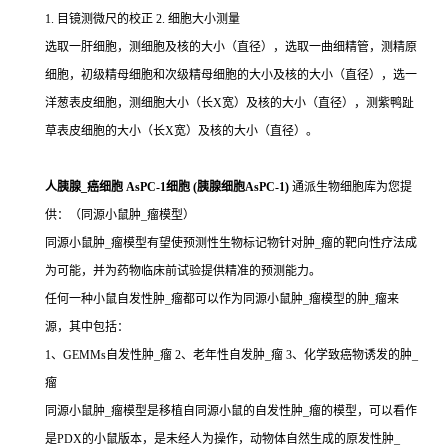
1. 目镜测微尺的校正 2. 细胞大小测量
选取一肝细胞，测细胞及核的大小（直径），选取一曲细精管，测精原
细胞，初级精母细胞和次级精母细胞的大小及核的大小（直径），选一
洋葱表皮细胞，测细胞大小（长X宽）及核的大小（直径），测紫鸭趾
草表皮细胞的大小（长X宽）及核的大小（直径）。
人胰腺_癌细胞 AsPC-1细胞 (胰腺细胞AsPC-1)
通派生物细胞库为您提
供：（同源小鼠肿_瘤模型）
同源小鼠肿_瘤模型有望使预测性生物标记物针对肿_瘤的靶向性疗法成
为可能，并为药物临床前试验提供精准的预测能力。
任何一种小鼠自发性肿_瘤都可以作为同源小鼠肿_瘤模型的肿_瘤来
源，其中包括：
1、GEMMs自发性肿_瘤 2、老年性自发肿_瘤 3、化学致癌物诱发的肿_
瘤
同源小鼠肿_瘤模型是移植自同源小鼠的自发性肿_瘤的模型，可以看作
是PDX的小鼠版本，是未经人为操作，动物体自然生成的原发性肿_