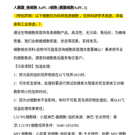
人胰腺_癌细胞 AsPC-1细胞 (胰腺细胞AsPC-1)
（特别声明：以下细胞均为科研用途细胞 ，仅供科研学术用途，非临
床和工业用途。）
通派生物细胞库提供各类细胞产品，高活性、无污染、售后好，为确保
质量，我们会根据细胞密度、状态等因素，安排发货。
细胞相关资料/说明书可直接咨询细胞库管理员索要确认！秉承用专业
的细胞售前，满意的细胞售后服务每位客户；
【污染清除】加温处理：
1：将污染的组织培养物放在41℃培养18小时；
2：可杀死支原体，处理前要进行预试验摸索大限度杀死支原体又对细
胞影响小的加热时间；
3：因为对细胞有不良影响，有时不可靠,若先用药物处理后，再以41℃
加温处理效果更佳；
L5178Y细胞株：小鼠淋巴 瘤细胞/ 组织来源：淋巴/ 生长特性：悬
浮/ L5178Y细胞培养条件：1640+10%FBS
MFC细胞株：小鼠胃 癌细胞 /组织来源：胃/ 生长特性：贴壁/ MFC细胞