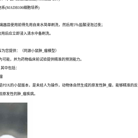
系(MADB106细胞培养)
玻璃器皿使用前得先用自来水简单刷洗，然后用5％盐酸浸泡过夜；
，故用后应立即浸入清水中备刷洗。
库为您提供：（同源小鼠肿_瘤模型）
成为可能，并为药物临床前试验提供精准的预测能力。
，其中包括：
瘤
是PDX的小鼠版本，是未经人为操作，动物体自然生成的原发性肿_瘤，能够精准的反
现原发性的肿_瘤疾病。