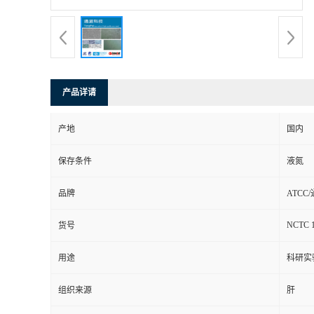
产品详请
产地
国内
保存条件
液氮
品牌
ATCC
NCTC 
货号
用途
科研实
组织来源
肝