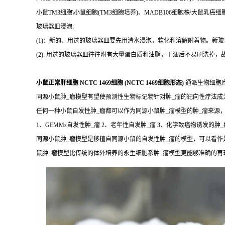
小鼠TM3细胞\小鼠细胞(TM3细胞培养)、MADB106细胞株\大鼠乳癌细胞
玻璃器皿浸泡:
(1)：新的、用过的玻璃器皿要先用清水浸泡，软化和溶解附着物。新
(2): 用过的玻璃器皿往往附有大量蛋白质和油脂，干涸后不易刷洗掉
小鼠正常肝细胞 NCTC 1469细胞 (NCTC 1469细胞形态)
通派生物细胞
同源小鼠肿_瘤模型有望使预测性生物标记物针对肿_瘤的靶向性疗法
任何一种小鼠自发性肿_瘤都可以作为同源小鼠肿_瘤模型的肿_瘤来源
1、GEMMs自发性肿_瘤 2、老年性自发肿_瘤 3、化学致癌物诱发的肿_
同源小鼠肿_瘤模型是移植自同源小鼠的自发性肿_瘤的模型，可以看作
鼠肿_瘤模型比传统的体外培养的永生细胞系肿_瘤模型更能够准确的再