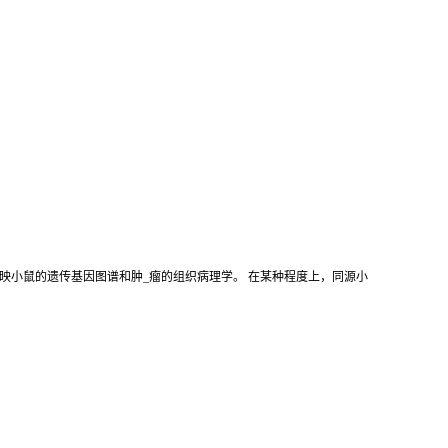
映小鼠的遗传基因图谱和肿_瘤的组织病理学。 在某种程度上，同源小