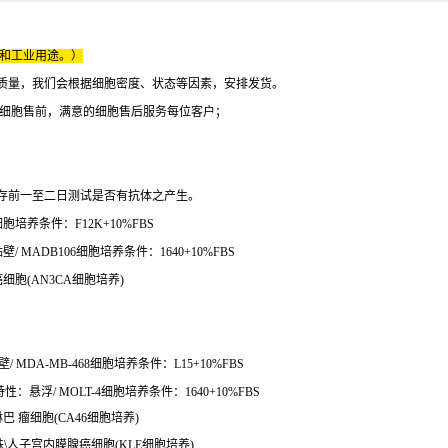
床和工业用途。）
质量，我们会根据细胞密度、状态等因素，安排发货。
的细胞售前，满意的细胞售后服务每位客户；
。
冻保存前一至二日测试是否有抗体之产生。
胞培养条件：F12K+10%FBS
MADB106细胞培养条件：1640+10%FBS
细胞(AN3CA细胞培养)
MDA-MB-468细胞培养条件：L15+10%FBS
悬浮/ MOLT-4细胞培养条件：1640+10%FBS
淋巴 瘤细胞(CA46细胞培养)
E细胞株\人子宫内膜腺癌细胞(KLE细胞培养)