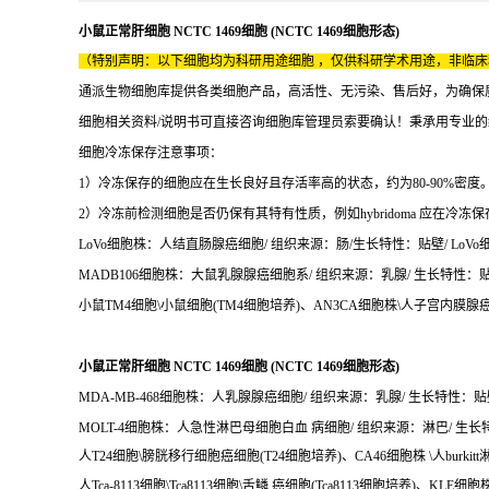
小鼠正常肝细胞 NCTC 1469细胞 (NCTC 1469细胞形态)
（特别声明：以下细胞均为科研用途细胞 ，仅供科研学术用途，非临
通派生物细胞库提供各类细胞产品，高活性、无污染、售后好，为确保
细胞相关资料/说明书可直接咨询细胞库管理员索要确认！秉承用专业
细胞冷冻保存注意事项：
1）冷冻保存的细胞应在生长良好且存活率高的状态，约为80-90%密度
2）冷冻前检测细胞是否仍保有其特有性质，例如hybridoma 应在冷
LoVo细胞株：人结直肠腺癌细胞/ 组织来源：肠/生长特性：贴壁/ LoVo细
MADB106细胞株：大鼠乳腺腺癌细胞系/ 组织来源：乳腺/ 生长特性：贴壁/ 
小鼠TM4细胞\小鼠细胞(TM4细胞培养)、AN3CA细胞株\人子宫内膜腺癌
小鼠正常肝细胞 NCTC 1469细胞 (NCTC 1469细胞形态)
MDA-MB-468细胞株：人乳腺腺癌细胞/ 组织来源：乳腺/ 生长特性：贴壁/ 
MOLT-4细胞株：人急性淋巴母细胞白血 病细胞/ 组织来源：淋巴/ 生长特性：
人T24细胞\膀胱移行细胞癌细胞(T24细胞培养)、CA46细胞株 \人burkitt
人Tca-8113细胞\Tca8113细胞\舌鳞 癌细胞(Tca8113细胞培养)、KL