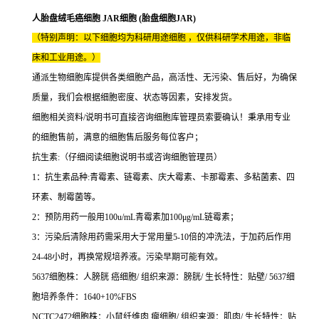
人胎盘绒毛癌细胞 JAR细胞 (胎盘细胞JAR)
（特别声明：以下细胞均为科研用途细胞 ，仅供科研学术用途，非临
床和工业用途。）
通派生物细胞库提供各类细胞产品，高活性、无污染、售后好，为确保
质量，我们会根据细胞密度、状态等因素，安排发货。
细胞相关资料/说明书可直接咨询细胞库管理员索要确认！秉承用专业
的细胞售前，满意的细胞售后服务每位客户；
抗生素:（仔细阅读细胞说明书或咨询细胞管理员）
1：抗生素品种:青霉素、链霉素、庆大霉素、卡那霉素、多粘菌素、四
环素、制霉菌等。
2：预防用药一般用100u/mL青霉素加100μg/mL链霉素；
3：污染后清除用药需采用大于常用量5-10倍的冲洗法，于加药后作用
24-48小时，再换常规培养液。污染早期可能有效。
5637细胞株：人膀胱 癌细胞/ 组织来源：膀胱/ 生长特性：贴壁/ 5637细
胞培养条件：1640+10%FBS
NCTC2472细胞株：小鼠纤维肉 瘤细胞/ 组织来源：肌肉/ 生长特性：贴