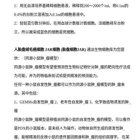
1：用无血清培养基稀释细胞悬液，稀释到200～2000个/ml。将0.1ml的
0.4％的台盼兰溶液加入0.1ml的细胞悬液中。
2：轻轻混匀数分钟后，在用血球计数板计数细胞。活细胞排斥台盼
兰，所以被染成蓝色的细胞是死细胞。
人胎盘绒毛癌细胞 JAR细胞 (胎盘细胞JAR)
通派生物细胞库为您提
供：（同源小鼠肿_瘤模型）
同源小鼠肿_瘤模型有望使预测性生物标记物针对肿_瘤的靶向性疗法成
为可能，并为药物临床前试验提供精准的预测能力。
任何一种小鼠自发性肿_瘤都可以作为同源小鼠肿_瘤模型的肿_瘤来
源，其中包括：
1、GEMMs自发性肿_瘤 2、老年性自发肿_瘤 3、化学致癌物诱发的肿_
瘤
同源小鼠肿_瘤模型是移植自同源小鼠的自发性肿_瘤的模型，可以看作
是PDX的小鼠版本，是未经人为操作，动物体自然生成的原发性肿_
瘤，能够精准的反映小鼠的遗传基因图谱和肿_瘤的组织病理学。 在某