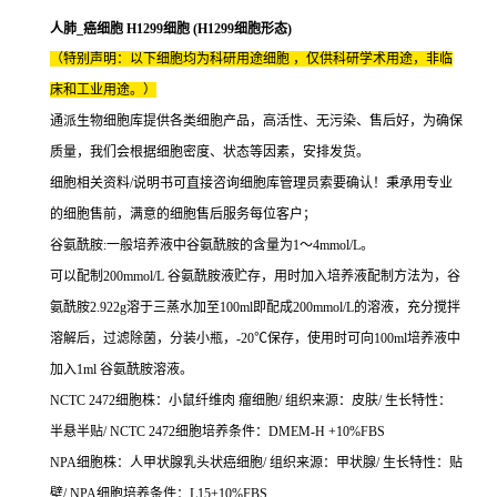
人肺_癌细胞 H1299细胞 (H1299细胞形态)
（特别声明：以下细胞均为科研用途细胞 ，仅供科研学术用途，非临
床和工业用途。）
通派生物细胞库提供各类细胞产品，高活性、无污染、售后好，为确保
质量，我们会根据细胞密度、状态等因素，安排发货。
细胞相关资料/说明书可直接咨询细胞库管理员索要确认！秉承用专业
的细胞售前，满意的细胞售后服务每位客户；
谷氨酰胺:一般培养液中谷氨酰胺的含量为1～4mmol/L。
可以配制200mmol/L 谷氨酰胺液贮存，用时加入培养液配制方法为，谷
氨酰胺2.922g溶于三蒸水加至100ml即配成200mmol/L的溶液，充分搅拌
溶解后，过滤除菌，分装小瓶，-20℃保存，使用时可向100ml培养液中
加入1ml 谷氨酰胺溶液。
NCTC 2472细胞株：小鼠纤维肉 瘤细胞/ 组织来源：皮肤/ 生长特性：
半悬半贴/ NCTC 2472细胞培养条件：DMEM-H +10%FBS
NPA细胞株：人甲状腺乳头状癌细胞/ 组织来源：甲状腺/ 生长特性：贴
壁/ NPA细胞培养条件：L15+10%FBS