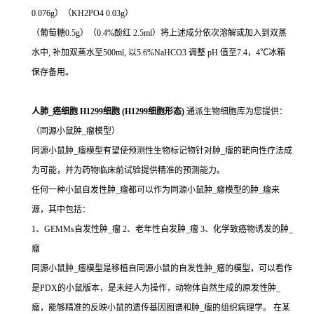
0.076g）（KH2PO4 0.03g）
（葡萄糖0.5g）（0.4%酚红 2.5ml）将上述成分依次溶解或加入到双蒸
水中, 补加双蒸水至500ml, 以5.6%NaHCO3 调整 pH 值至7.4，4℃冰箱
保存备用。
人肺_癌细胞 H1299细胞 (H1299细胞形态)
通派生物细胞库为您提供：
（同源小鼠肿_瘤模型）
同源小鼠肿_瘤模型有望使预测性生物标记物针对肿_瘤的靶向性疗法成
为可能，并为药物临床前试验提供精准的预测能力。
任何一种小鼠自发性肿_瘤都可以作为同源小鼠肿_瘤模型的肿_瘤来
源，其中包括：
1、GEMMs自发性肿_瘤 2、老年性自发肿_瘤 3、化学致癌物诱发的肿_
瘤
同源小鼠肿_瘤模型是移植自同源小鼠的自发性肿_瘤的模型，可以看作
是PDX的小鼠版本，是未经人为操作，动物体自然生成的原发性肿_
瘤，能够精准的反映小鼠的遗传基因图谱和肿_瘤的组织病理学。 在某