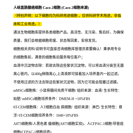
人结直肠腺癌细胞 Caco-2细胞 (Caco-2细胞来源)
（特别声明：以下细胞均为科研用途细胞 ，仅供科研学术用途，非临
床和工业用途。）
通派生物细胞库提供各类细胞产品，高活性、无污染、售后好，为确保
质量，我们会根据细胞密度、状态等因素，安排发货。
细胞相关资料/说明书可直接咨询细胞库管理员索要确认！秉承用专业
的细胞售前，满意的细胞售后服务每位客户；
血清中沉淀物去除：若欲去除这些絮状沉淀物，可以将血清分装至无菌
离心管内，以400g稍微离心,上清液即可接着加入培养基内一起过滤。
不使用过滤的方法去除这些絮状沉淀物，因为它可能会阻塞过滤膜。
mMSCs细胞株：小鼠骨髓间充质干细胞/ 组织来源：血液/ 生长特性：
贴壁/ mMSCs细胞培养条件：DMEM-H +10%FBS
6T-CEM细胞株：人T细胞白血 病细胞/ 组织来源：淋巴/ 生长特性：悬
浮/ 6T-CEM细胞培养条件：1640+10%FBS
A875细胞株\人黑色素 瘤细胞(A875细胞实验)、人CFPAC-1细胞\导管癌
细胞(CFPAC-1细胞培养)