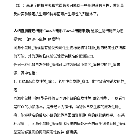
（3）：高浓度的抗生素和抗霉菌素可能对一些细胞系有毒性，做剂量
反应实验确定抗生素和抗霉菌素产生毒性的剂量水平。
人结直肠腺癌细胞 Caco-2细胞 (Caco-2细胞来源)
通派生物细胞库为您
提供：（同源小鼠肿_瘤模型）
同源小鼠肿_瘤模型有望使预测性生物标记物针对肿_瘤的靶向性疗法成
为可能，并为药物临床前试验提供精准的预测能力。
任何一种小鼠自发性肿_瘤都可以作为同源小鼠肿_瘤模型的肿_瘤来
源，其中包括：
1、GEMMs自发性肿_瘤 2、老年性自发肿_瘤 3、化学致癌物诱发的肿_
瘤
同源小鼠肿_瘤模型是移植自同源小鼠的自发性肿_瘤的模型，可以看作
是PDX的小鼠版本，是未经人为操作，动物体自然生成的原发性肿_
瘤，能够精准的反映小鼠的遗传基因图谱和肿_瘤的组织病理学。 在某
种程度上，同源小鼠肿_瘤模型比传统的体外培养的永生细胞系肿_瘤模
型更能够准确的再现原发性的肿_瘤疾病。