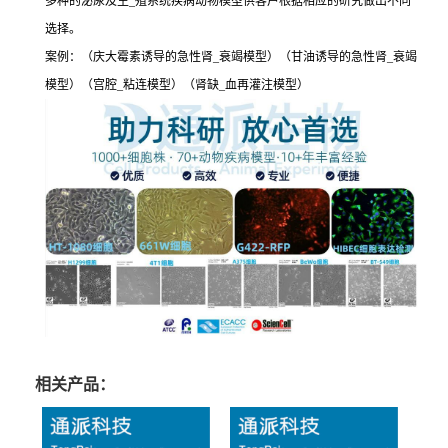
多种的泌尿及生_殖系统疾病动物模型供客户根据相应的研究做出不同
选择。
案例：（庆大霉素诱导的急性肾_衰竭模型）（甘油诱导的急性肾_衰竭
模型）（宫腔_粘连模型）（肾缺_血再灌注模型）
相关产品：