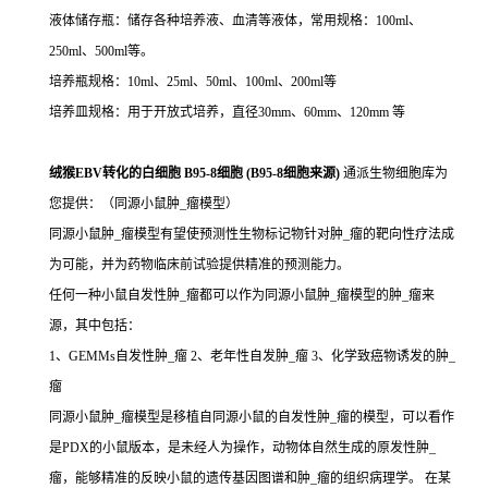
液体储存瓶：储存各种培养液、血清等液体，常用规格：100ml、
250ml、500ml等。
培养瓶规格：10ml、25ml、50ml、100ml、200ml等
培养皿规格：用于开放式培养，直径30mm、60mm、120mm 等
绒猴EBV转化的白细胞 B95-8细胞 (B95-8细胞来源)
通派生物细胞库为
您提供：（同源小鼠肿_瘤模型）
同源小鼠肿_瘤模型有望使预测性生物标记物针对肿_瘤的靶向性疗法成
为可能，并为药物临床前试验提供精准的预测能力。
任何一种小鼠自发性肿_瘤都可以作为同源小鼠肿_瘤模型的肿_瘤来
源，其中包括：
1、GEMMs自发性肿_瘤 2、老年性自发肿_瘤 3、化学致癌物诱发的肿_
瘤
同源小鼠肿_瘤模型是移植自同源小鼠的自发性肿_瘤的模型，可以看作
是PDX的小鼠版本，是未经人为操作，动物体自然生成的原发性肿_
瘤，能够精准的反映小鼠的遗传基因图谱和肿_瘤的组织病理学。 在某