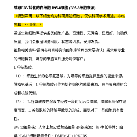
绒猴EBV转化的白细胞 B95-8细胞 (B95-8细胞来源)
（特别声明：以下细胞均为科研用途细胞 ，仅供科研学术用途，非临
床和工业用途。）
通派生物细胞库提供各类细胞产品，高活性、无污染、售后好，为确保
质量，我们会根据细胞密度、状态等因素，安排发货。
细胞相关资料/说明书可直接咨询细胞库管理员索要确认！秉承用专业
的细胞售前，满意的细胞售后服务每位客户；
L-谷氨酰胺:
（1）：细胞生长的必须氨基酸，为培养的细胞提供重要的能量来源。
脱掉氨基后，L-谷氨酰胺可作为培养细胞的能量来源、参与蛋白质的合
成和核酸代谢。
（2）： L-谷氨酰胺在溶液中经过一段时间后会降解，降解率随保存温
度而变。L-谷氨酰胺的降解导致氨的形成，而氨对于一些细胞具有毒
性。
SW-13细胞株：人肾上腺皮质腺癌细胞 /组织来源：肾 /生长特性：贴
壁/ SW-13细胞培养条件：DMEM-H +10%FBS