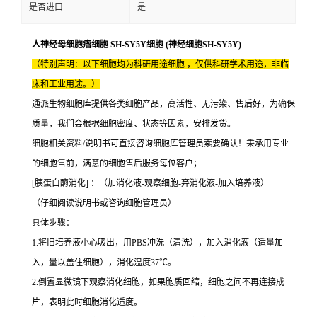
是否进口
是
人神经母细胞瘤细胞 SH-SY5Y细胞 (神经细胞SH-SY5Y)
（特别声明：以下细胞均为科研用途细胞 ，仅供科研学术用途，非临
床和工业用途。）
通派生物细胞库提供各类细胞产品，高活性、无污染、售后好，为确保
质量，我们会根据细胞密度、状态等因素，安排发货。
细胞相关资料/说明书可直接咨询细胞库管理员索要确认！秉承用专业
的细胞售前，满意的细胞售后服务每位客户；
[胰蛋白酶消化] ：（加消化液-观察细胞-弃消化液-加入培养液）
（仔细阅读说明书或咨询细胞管理员）
具体步骤：
1.将旧培养液小心吸出，用PBS冲洗（清洗），加入消化液（适量加
入，量以盖住细胞），消化温度37℃。
2.倒置显微镜下观察消化细胞，如果胞质回缩，细胞之间不再连接成
片，表明此时细胞消化适度。