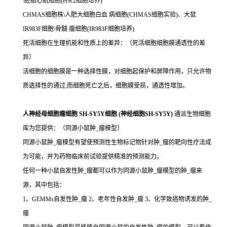
\胚胎心肌细胞(H9c2细胞培养)
CHMAS细胞株\人肥大细胞白血 病细胞(CHMAS细胞实验)、大鼠
IR983F细胞\骨髓 瘤细胞(IR983F细胞培养)
死活细胞在生理机能和性质上的差异：（死活细胞细胞膜通透性的差
异）
活细胞的细胞膜是一种选择性膜，对细胞起保护和屏障作用，只允许物
质选择性的通过;而细胞死亡之后，细胞膜受损，通透性增加。
人神经母细胞瘤细胞 SH-SY5Y细胞 (神经细胞SH-SY5Y)
通派生物细胞
库为您提供：（同源小鼠肿_瘤模型）
同源小鼠肿_瘤模型有望使预测性生物标记物针对肿_瘤的靶向性疗法成
为可能，并为药物临床前试验提供精准的预测能力。
任何一种小鼠自发性肿_瘤都可以作为同源小鼠肿_瘤模型的肿_瘤来
源，其中包括：
1、GEMMs自发性肿_瘤 2、老年性自发肿_瘤 3、化学致癌物诱发的肿_
瘤