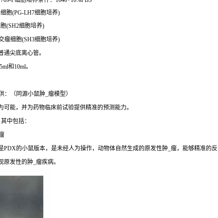
9-P细胞培养条件：1640+10%FBS
细胞(PG-LH7细胞培养)
胞(SH2细胞培养)
杂交瘤细胞(SH3细胞培养)
普通尖底离心管。
l和10ml。
供：（同源小鼠肿_瘤模型）
成为可能，并为药物临床前试验提供精准的预测能力。
，其中包括：
瘤
是PDX的小鼠版本，是未经人为操作，动物体自然生成的原发性肿_瘤，能够精准的反
现原发性的肿_瘤疾病。