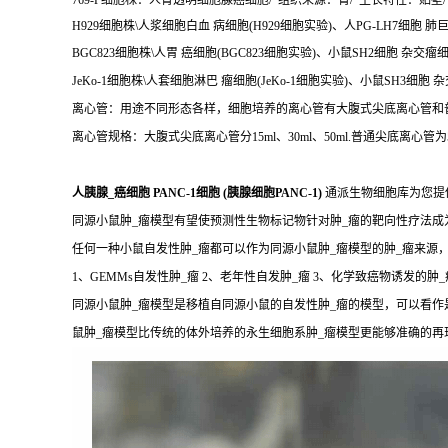
769-P细胞株：人肾透明细胞腺癌细胞/ 组织来源：肾/ 生长特性：贴壁/ 76
H929细胞株\人浆细胞白血 病细胞(H929细胞实验)、人PG-LH7细胞 肺巨
BGC823细胞株\人胃 癌细胞(BGC823细胞实验)、小鼠SH2细胞 杂交瘤细
JeKo-1细胞株\人套细胞淋巴 瘤细胞(JeKo-1细胞实验)、小鼠SH3细胞 
离心管：用途不同形态各样，细胞培养的离心管有大腹式尖底离心管和
离心管规格：大腹式尖底离心管分15ml、30ml、50ml.普通尖底离心管为5m
人胰腺_癌细胞 PANC-1细胞 (胰腺细胞PANC-1)
通派生物细胞库为您提
同源小鼠肿_瘤模型有望使预测性生物标记物针对肿_瘤的靶向性疗法
任何一种小鼠自发性肿_瘤都可以作为同源小鼠肿_瘤模型的肿_瘤来源
1、GEMMs自发性肿_瘤 2、老年性自发肿_瘤 3、化学致癌物诱发的肿_
同源小鼠肿_瘤模型是移植自同源小鼠的自发性肿_瘤的模型，可以看作
鼠肿_瘤模型比传统的体外培养的永生细胞系肿_瘤模型更能够准确的再