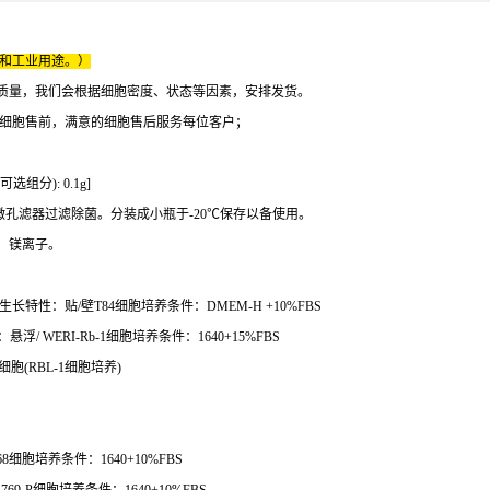
床和工业用途。）
质量，我们会根据细胞密度、状态等因素，安排发货。
的细胞售前，满意的细胞售后服务每位客户；
可选组分): 0.1g]
22微米微孔滤器过滤除菌。分装成小瓶于-20℃保存以备使用。
、镁离子。
生长特性：贴/壁T84细胞培养条件：DMEM-H +10%FBS
/ WERI-Rb-1细胞培养条件：1640+15%FBS
胞(RBL-1细胞培养)
8细胞培养条件：1640+10%FBS