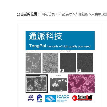
您当前的位置：
网站首页
>
产品展厅
>
人源细胞
>
人胰腺_癌细