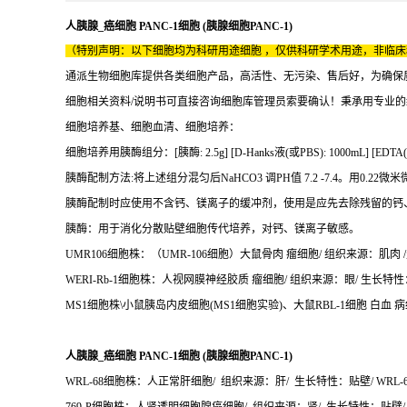
人胰腺_癌细胞 PANC-1细胞 (胰腺细胞PANC-1)
（特别声明：以下细胞均为科研用途细胞 ，仅供科研学术用途，非临
通派生物细胞库提供各类细胞产品，高活性、无污染、售后好，为确保
细胞相关资料/说明书可直接咨询细胞库管理员索要确认！秉承用专业
细胞培养基、细胞血清、细胞培养：
细胞培养用胰酶组分：[胰酶: 2.5g] [D-Hanks液(或PBS): 1000mL] [EDTA(
胰酶配制方法:将上述组分混匀后NaHCO3 调PH值 7.2 -7.4。用0.
胰酶配制时应使用不含钙、镁离子的缓冲剂，使用是应先去除残留的钙
胰酶：用于消化分散贴壁细胞传代培养，对钙、镁离子敏感。
UMR106细胞株：（UMR-106细胞）大鼠骨肉 瘤细胞/ 组织来源：肌肉 /
WERI-Rb-1细胞株：人视网膜神经胶质 瘤细胞/ 组织来源：眼/ 生长特性：悬浮
MS1细胞株\小鼠胰岛内皮细胞(MS1细胞实验)、大鼠RBL-1细胞 白血 病细
人胰腺_癌细胞 PANC-1细胞 (胰腺细胞PANC-1)
WRL-68细胞株：人正常肝细胞/ 组织来源：肝/ 生长特性：贴壁/ WRL-6