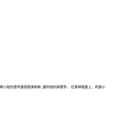
映小鼠的遗传基因图谱和肿_瘤的组织病理学。 在某种程度上，同源小