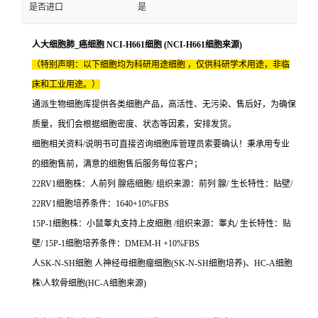
是否进口
是
人大细胞肺_癌细胞 NCI-H661细胞 (NCI-H661细胞来源)
（特别声明：以下细胞均为科研用途细胞 ，仅供科研学术用途，非临
床和工业用途。）
通派生物细胞库提供各类细胞产品，高活性、无污染、售后好，为确保
质量，我们会根据细胞密度、状态等因素，安排发货。
细胞相关资料/说明书可直接咨询细胞库管理员索要确认！秉承用专业
的细胞售前，满意的细胞售后服务每位客户；
22RV1细胞株：人前列 腺癌细胞/ 组织来源：前列 腺/ 生长特性：贴壁/
22RV1细胞培养条件：1640+10%FBS
15P-1细胞株：小鼠睾丸支持上皮细胞 /组织来源：睾丸/ 生长特性：贴
壁/ 15P-1细胞培养条件：DMEM-H +10%FBS
人SK-N-SH细胞 人神经母细胞瘤细胞(SK-N-SH细胞培养)、HC-A细胞
株\人软骨细胞(HC-A细胞来源)