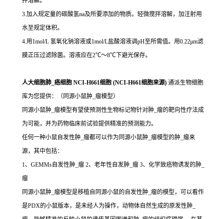
拌溶解。
3.加入规定量的碳酸氢na及所要添加的物质。轻微搅拌溶解，加注射用
水至规定体积。
4.用1mol/L 氢氧化钠溶液或1mol/L盐酸溶液调pH至所需值。用0.22μm滤
膜正压过滤除菌。溶液应在2℃～8℃下避光保存。
人大细胞肺_癌细胞 NCI-H661细胞 (NCI-H661细胞来源)
通派生物细胞
库为您提供：（同源小鼠肿_瘤模型）
同源小鼠肿_瘤模型有望使预测性生物标记物针对肿_瘤的靶向性疗法成
为可能，并为药物临床前试验提供精准的预测能力。
任何一种小鼠自发性肿_瘤都可以作为同源小鼠肿_瘤模型的肿_瘤来
源，其中包括：
1、GEMMs自发性肿_瘤 2、老年性自发肿_瘤 3、化学致癌物诱发的肿_
瘤
同源小鼠肿_瘤模型是移植自同源小鼠的自发性肿_瘤的模型，可以看作
是PDX的小鼠版本，是未经人为操作，动物体自然生成的原发性肿_