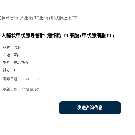
腺导管肿_瘤细胞 TT细胞 (甲状腺细胞TT)
人髓状甲状腺导管肿_瘤细胞 TT细胞 (甲状腺细胞TT)
品牌：
通派
产地：
国内
型号：
复苏/冻存
货号：
TT
发布日期：
2024-11-13
更新日期：
2026-08-07
发送咨询信息