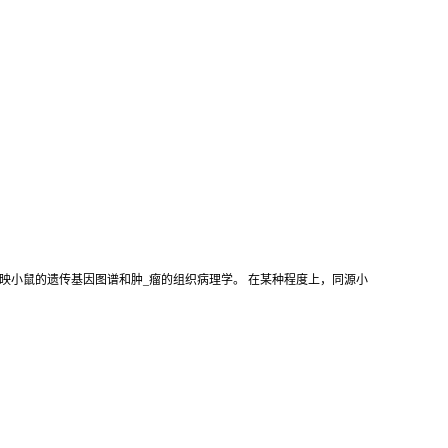
映小鼠的遗传基因图谱和肿_瘤的组织病理学。 在某种程度上，同源小