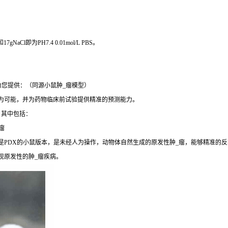
O和17gNaCl即为PH7.4 0.01mol/L PBS。
为您提供：（同源小鼠肿_瘤模型）
成为可能，并为药物临床前试验提供精准的预测能力。
，其中包括：
瘤
是PDX的小鼠版本，是未经人为操作，动物体自然生成的原发性肿_瘤，能够精准的反
现原发性的肿_瘤疾病。