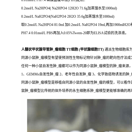
0.01mol/L PH7.4 磷酸盐缓冲液(PBS)配制：
0.2mol/L Na2HPO4( Na2HPO4·12H2O 71.6g加蒸馏水至1000ml)
0.2mol/L NaH2PO4(NaH2PO4·2H2O 35.6g加蒸馏水至1000ml)
取0.2mol/L Na2HPO4 81.0ml 加0.2mol/L NaH2PO4 19ml,再加1900mlH2
PH7.4 0.01mol/L PBS再加入0.05%Tween-20即为ELISA试验的洗涤液。
人髓状甲状腺导管肿_瘤细胞 TT细胞 (甲状腺细胞TT)
通派生物细胞库
同源小鼠肿_瘤模型有望使预测性生物标记物针对肿_瘤的靶向性疗法
任何一种小鼠自发性肿_瘤都可以作为同源小鼠肿_瘤模型的肿_瘤来源
1、GEMMs自发性肿_瘤 2、老年性自发肿_瘤 3、化学致癌物诱发的肿_
同源小鼠肿_瘤模型是移植自同源小鼠的自发性肿_瘤的模型，可以看作
鼠肿_瘤模型比传统的体外培养的永生细胞系肿_瘤模型更能够准确的再