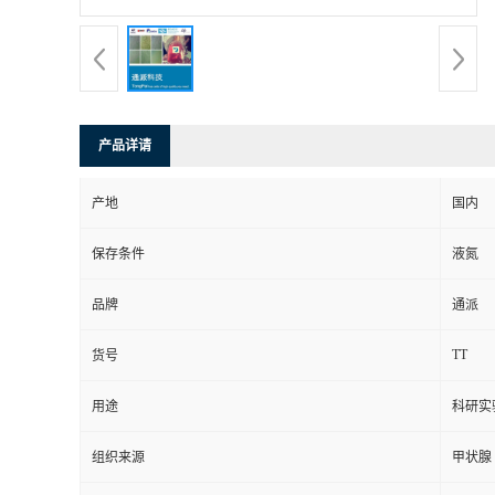
产品详请
产地
国内
保存条件
液氮
品牌
通派
TT
货号
用途
科研实
组织来源
甲状腺