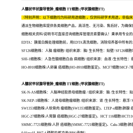
人髓状甲状腺导管肿_瘤细胞 TT细胞 (甲状腺细胞TT)
（特别声明：以下细胞均为科研用途细胞 ，仅供科研学术用途，非临
通派生物细胞库提供各类细胞产品，高活性、无污染、售后好，为确保
细胞相关资料/说明书可直接咨询细胞库管理员索要确认！秉承用专业
EDTA：胰蛋白酶处理细胞前，用EDTA清洗细胞，消除培养基中所
SF126细胞株：人脑 瘤细胞/ 组织来源：脑/ 生长特性：贴壁/ SF126细胞
SHI-1细胞株：人急性髓细胞白血 病细胞/ 组织来源：血液 /生长特性：悬浮/
HO-8910细胞株\人卵巢 癌细胞(HO-8910细胞鉴定)、MCF7细胞\MCF-
人髓状甲状腺导管肿_瘤细胞 TT细胞 (甲状腺细胞TT)
SK-N-AS细胞株：人脑神经胶质母细胞瘤 / 组织来源：脑 /生长特性：贴壁/ 
SK-NEP-1细胞株：人肾母细胞瘤细胞 /组织来源：肾 /生长特性：悬浮/ SK
SW1353细胞株\人软骨肉 瘤细胞(SW1353细胞鉴定)、LTEP-s细胞\肺腺 
HGC-27细胞株\人胃腺 癌细胞(HGC-27细胞鉴定)、HCT 116细胞\HCT
SMMC-7721细胞株\人肝 癌细胞(SMMC-7721细胞鉴定)、Calu-3细胞\肺