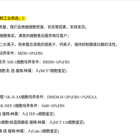
床和工业用途。）
质量，我们会根据细胞密度、状态等因素，安排发货。
的细胞售前，满意的细胞售后服务每位客户；
有的二价离子。用来螯合游离的镁离子、钙离子，保持抑制胰蛋白酶的活性。
培养条件：MEM+10%FBS
 SHI-1细胞培养条件：IMDM+10%FBS
7细胞\乳 癌 瘤株/种属：人(MCF7细胞鉴定)
SK-N-AS细胞培养条件：DMEM-H+20%FBS+1%NEAA
-NEP-1细胞培养条件：1640+10%FBS
癌 瘤株\种属：人(LTEP-s细胞鉴定)
116细胞\结直肠腺癌 瘤株\种属：人(HCT 116细胞鉴定)
腺 癌 瘤株\种属：人(Calu-3细胞鉴定)