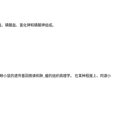
盐、磷酸盐、氯化钾和磷酸钾组成。
映小鼠的遗传基因图谱和肿_瘤的组织病理学。 在某种程度上，同源小