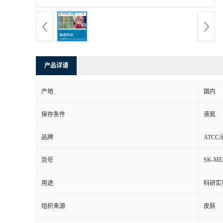
产品详请
产地
国内
保存条件
液氮
品牌
ATCC
SK-ME
货号
用途
科研实
组织来源
皮肤