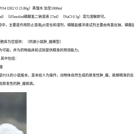
O4·l2H2 O 23.86g）蒸馏水 加至1000ml
 73ml）（l/l5mol/ml磷酸氢二钠溶液 27ml）（NaCl 0.5g）混匀溶解即可。
实验中，主要是作用防止溶液pH变化和溶剂，磷酸盐缓冲液试剂主要由有氯化钠、磷酸
胞库为您提供：（同源小鼠肿_瘤模型）
成为可能，并为药物临床前试验提供精准的预测能力。
，其中包括：
瘤
是PDX的小鼠版本，是未经人为操作，动物体自然生成的原发性肿_瘤，能够精准的反
现原发性的肿_瘤疾病。