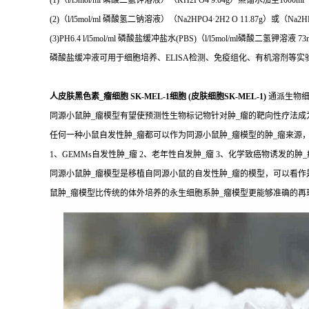
(1)（l/l5mol/ml 磷酸二氢钾溶液）（KH2PO4 9.04g）蒸馏水加至1000ml
(2)（l/l5mol/ml 磷酸氢二钠溶液）（Na2HPO4·2H2 O 11.87g）或（Na2HP
(3)PH6.4 l/l5mol/ml 磷酸盐缓冲盐水(PBS)（l/l5mol/ml磷酸二氢钾溶液
磷酸盐缓冲液可用于细胞培养、ELISA检测、免疫组化、有机溶剂等
人皮肤黑色素_瘤细胞 SK-MEL-1细胞 (皮肤细胞SK-MEL-1)
通派生物细
同源小鼠肿_瘤模型有望使预测性生物标记物针对肿_瘤的靶向性疗法
任何一种小鼠自发性肿_瘤都可以作为同源小鼠肿_瘤模型的肿_瘤来源
1、GEMMs自发性肿_瘤 2、老年性自发肿_瘤 3、化学致癌物诱发的肿_
同源小鼠肿_瘤模型是移植自同源小鼠的自发性肿_瘤的模型，可以看作
鼠肿_瘤模型比传统的体外培养的永生细胞系肿_瘤模型更能够准确的再