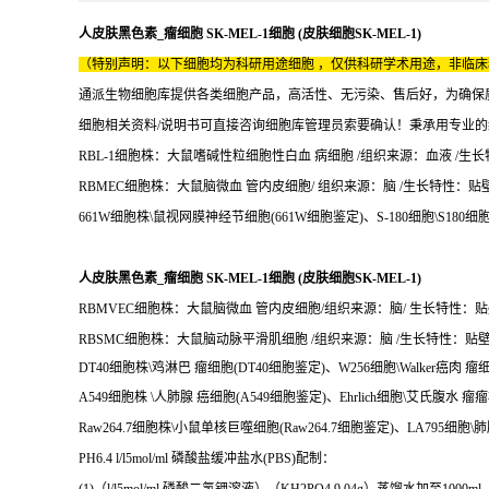
人皮肤黑色素_瘤细胞 SK-MEL-1细胞 (皮肤细胞SK-MEL-1)
（特别声明：以下细胞均为科研用途细胞 ，仅供科研学术用途，非临
通派生物细胞库提供各类细胞产品，高活性、无污染、售后好，为确保
细胞相关资料/说明书可直接咨询细胞库管理员索要确认！秉承用专业
RBL-1细胞株：大鼠嗜碱性粒细胞性白血 病细胞 /组织来源：血液 /生长特性
RBMEC细胞株：大鼠脑微血 管内皮细胞/ 组织来源：脑 /生长特性：贴壁/ R
661W细胞株\鼠视网膜神经节细胞(661W细胞鉴定)、S-180细胞\S180细胞
人皮肤黑色素_瘤细胞 SK-MEL-1细胞 (皮肤细胞SK-MEL-1)
RBMVEC细胞株：大鼠脑微血 管内皮细胞/组织来源：脑/ 生长特性：贴壁/ 
RBSMC细胞株：大鼠脑动脉平滑肌细胞 /组织来源：脑 /生长特性：贴壁/ R
DT40细胞株\鸡淋巴 瘤细胞(DT40细胞鉴定)、W256细胞\Walker癌肉 瘤
A549细胞株 \人肺腺 癌细胞(A549细胞鉴定)、Ehrlich细胞\艾氏腹水 瘤瘤株
Raw264.7细胞株\小鼠单核巨噬细胞(Raw264.7细胞鉴定)、LA795细胞\肺
PH6.4 l/l5mol/ml 磷酸盐缓冲盐水(PBS)配制：