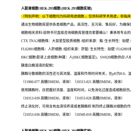
人胚肾细胞 HEK-293细胞 (HEK-293细胞实验)
（特别声明：以下细胞均为科研用途细胞 ，仅供科研学术用途，非临
通派生物细胞库提供各类细胞产品，高活性、无污染、售后好，为确保
细胞相关资料/说明书可直接咨询细胞库管理员索要确认！秉承用专业
CTX TNA2细胞株：大鼠星型胶质细胞 /组织来源：脑 /生长特性：贴壁 /CT
FL62891细胞株：人肝细胞 /组织来源：肝脏/ 生长特性：贴壁/ FL6289
HKC细胞\胚肾上皮细胞\种属：人(HKC细胞鉴定)、SW620细胞供应\人结 
胰蛋白酶溶液的配制：
胰酶分散细胞的活性还与其浓度、温度和作用时间有关，在pH为8.0、
（11960-077 高糖DMEM，液体）（10313-021 高糖DMEM，液体）
使用胰酶时，应把握好浓度、温度和时间，以免消化过度造成细胞损伤。因Ca
（10313-039 高糖DMEM，液体）（31053-028 高糖DMEM，液体）
终止消化时，可用含有血清培养液或者胰酶抑 制剂终止胰酶对细胞的作
（31053-036 高糖DMEM，液体）（10569-010 高糖DMEM，液体）