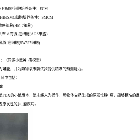
 HBdSF细胞培养条件：ECM
HBdSMC细胞培养条件：SMCM
腺癌细胞(HM-7细胞)
供应\人胃腺 癌细胞(AGS细胞)
腺 癌细胞(SW527细胞)
：（同源小鼠肿_瘤模型）
成为可能，并为药物临床前试验提供精准的预测能力。
，其中包括：
瘤
是PDX的小鼠版本，是未经人为操作，动物体自然生成的原发性肿_瘤，能够精准的反
现原发性的肿_瘤疾病。