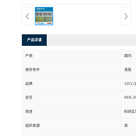
产品详请
产地
国内
保存条件
液氮
品牌
ATCC
HEK-2
货号
用途
科研实
组织来源
肾