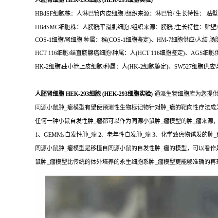
人胚肾细胞 HEK-293细胞 (HEK-293细胞实验)
HBdSF细胞株：人淋巴管内皮细胞 /组织来源：淋巴管/ 生长特性： 贴壁/
HBdSMC细胞株：人膀胱平滑肌细胞 /组织来源：膀胱 /生长特性：贴壁/
COS-1细胞\肾细胞 种属：猴(COS-1细胞鉴定)、HM-7细胞供应\人结 肠
HCT 116细胞\结直肠腺癌细胞\种属：人(HCT 116细胞鉴定)、AGS细胞
HK-2细胞\曲小管上皮细胞\种属：人(HK-2细胞鉴定)、SW527细胞供应\乳
人胚肾细胞 HEK-293细胞 (HEK-293细胞实验)
通派生物细胞库为您提供
同源小鼠肿_瘤模型有望使预测性生物标记物针对肿_瘤的靶向性疗法
任何一种小鼠自发性肿_瘤都可以作为同源小鼠肿_瘤模型的肿_瘤来源
1、GEMMs自发性肿_瘤 2、老年性自发肿_瘤 3、化学致癌物诱发的肿_
同源小鼠肿_瘤模型是移植自同源小鼠的自发性肿_瘤的模型，可以看作
鼠肿_瘤模型比传统的体外培养的永生细胞系肿_瘤模型更能够准确的再