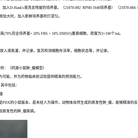
k's液洗去残留的培养基。（21870-092 RPMI 1640培养基） （21870-084 R
胞间间隙加大时，加入新鲜培养基吹打混匀。
%完全培养基+ 20% FBS + 10% DMSO)重悬细胞，密度为3×106个/ml。
细胞放入液氮灌，并记录。复苏检测细胞存活率，细胞状态等，并记录。
供：（同源小鼠肿_瘤模型）
成为可能，并为药物临床前试验提供精准的预测能力。
，其中包括：
瘤
是PDX的小鼠版本，是未经人为操作，动物体自然生成的原发性肿_瘤，能够精准的反
现原发性的肿_瘤疾病。