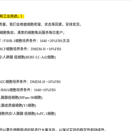
床和工业用途。）
质量，我们会根据细胞密度、状态等因素，安排发货。
的细胞售前，满意的细胞售后服务每位客户；
/ P3HR-1细胞培养条件：1640 +20%FBS灭活
CF细胞培养条件：DMEM-H +10%FBS
\人肺腺 癌细胞(RERF-LC-Ad2细胞)
EC细胞培养条件：DMEM-H +10%FBS
MA细胞培养条件：1640+10%FBS
腺腺癌细胞(MPanc-96细胞)
上腺皮质瘤细胞(Y1细胞)
细胞供应\人胰腺 癌细胞(AsPC-1细胞)
等。所以要在细胞购进时就进行大量冻存，以保证实验的稳定性和持续性。