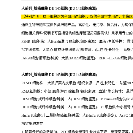
人前列_腺癌细胞 DU 145细胞 (DU 145细胞来源)
（特别声明：以下细胞均为科研用途细胞 ，仅供科研学术用途，非临
通派生物细胞库提供各类细胞产品，高活性、无污染、售后好，为确保
细胞相关资料/说明书可直接咨询细胞库管理员索要确认！秉承用专业
P3HR-1细胞株：人Burkitt淋巴 瘤细胞/组织来源： 血液 /生长特性： 悬浮 
RCF细胞株：大鼠心 脏成纤维细胞 /组织来源：心 脏 /生长特性： 贴壁 /R
IAR20细胞\肝细胞\种属：大鼠(IAR20细胞鉴定)、RERF-LC-Ad2细胞供应
人前列_腺癌细胞 DU 145细胞 (DU 145细胞来源)
RLSEC细胞株： 大鼠肝窦内皮细胞 /组织来源：肝 /生长特性： 贴壁/RLS
RMA细胞株：小鼠T细胞淋巴 瘤细胞 /组织来源：血液/ 生长特性： 悬浮/R
HFSF细胞\成纤维细胞\种属：人(HFSF细胞鉴定)、MPanc-96细胞供应\人
HFTF细胞\成纤维细胞\种属：人(HFTF细胞鉴定)、Y1细胞供应\小鼠肾
HuTu-80细胞\十二脂肠腺癌细胞\种属：人(HuTu-80细胞鉴定)、AsPC-1
293T细胞冻存：
1. 随着传代的次数增加，293T细胞会出现生长状态下降，出现突变