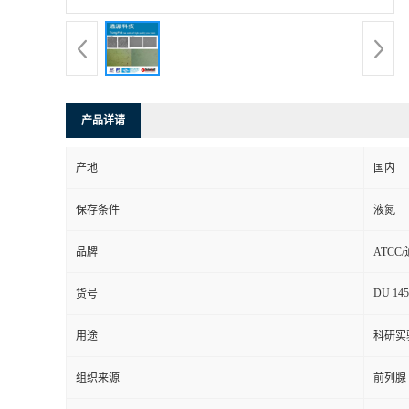
产品详请
产地
国内
保存条件
液氮
品牌
ATCC
DU 145
货号
用途
科研实
组织来源
前列腺