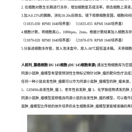
2. 在细胞对数生长期进行冻存，增加细胞复苏成活率。倒去细胞上清液，加入D-Han
3.加入0.25%的胰酶，消化10-20s后倒去。镜下观察细胞变圆，细
（11835-030 RPMI 1640培养基） （11835-055 RPMI 1640培养基）
4.细胞计数，将细胞离心，1000rpm，2min。根据计数结果加入细胞冻存液(70
（11879-020 RPMI 1640培养基） （21870-076 RPMI 1640培养基）
5.分装进细胞冻存管，放入泡沫盒中，放入-80℃超低温冰箱。 天将
人前列_腺癌细胞 DU 145细胞 (DU 145细胞来源)
通派生物细胞库为您提
同源小鼠肿_瘤模型有望使预测性生物标记物针对肿_瘤的靶向性疗法
任何一种小鼠自发性肿_瘤都可以作为同源小鼠肿_瘤模型的肿_瘤来源
1、GEMMs自发性肿_瘤 2、老年性自发肿_瘤 3、化学致癌物诱发的肿_
同源小鼠肿_瘤模型是移植自同源小鼠的自发性肿_瘤的模型，可以看作
鼠肿_瘤模型比传统的体外培养的永生细胞系肿_瘤模型更能够准确的再