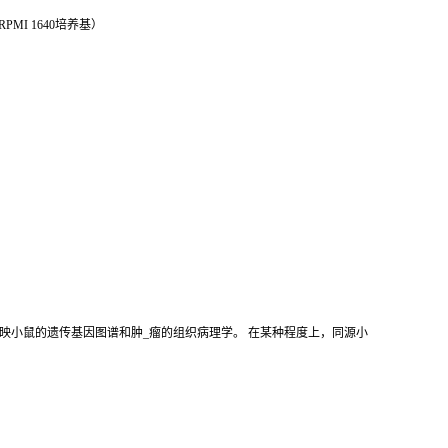
PMI 1640培养基）
映小鼠的遗传基因图谱和肿_瘤的组织病理学。 在某种程度上，同源小