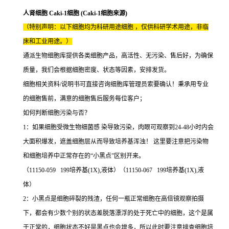
人肾细胞 Caki-1细胞 (Caki-1细胞来源)
（特别声明：以下细胞均为科研用途细胞 ，仅供科研学术用途，非临
床和工业用途。）
通派生物细胞库提供各类细胞产品，高活性、无污染、售后好，为确保
质量，我们会根据细胞密度、状态等因素，安排发货。
细胞相关资料/说明书可直接咨询细胞库管理员索要确认！秉承用专业
的细胞售前，满意的细胞售后服务每位客户；
如何判断细胞污染与否？
1：如果细胞受微生物细菌感 染导致污染，肉眼可观察到24-48小时内会
大面积爆发，遮盖细胞层从而导致培养基浑浊！ 这里要注意把污染物
和细胞培养中正常存在的“小黑点”区别开来。
（11150-059 199培养基(1X),液体）（11150-067 199培养基(1X),液
体）
2：小黑点是细胞碎裂的残渣，任何一瓶正常细胞在高倍镜观察拍摄
下，都会有少数个别的状态差脱落漂浮的处于死亡中的细胞，这个是属
于正常的，细胞状态不好是黑点也会增多，所以此时要注意排查细胞培