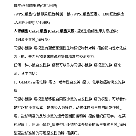
供应\仓鼠肺细胞(CHL细胞)
7WPS1细胞\仓鼠卵巢细胞\种属：鼠(7WPS1细胞鉴定)、1301细胞供应
\人淋巴细胞(1301细胞)
人肾细胞 Caki-1细胞 (Caki-1细胞来源)
通派生物细胞库为您提供：
（同源小鼠肿_瘤模型）
同源小鼠肿_瘤模型有望使预测性生物标记物针对肿_瘤的靶向性疗法成
为可能，并为药物临床前试验提供精准的预测能力。
任何一种小鼠自发性肿_瘤都可以作为同源小鼠肿_瘤模型的肿_瘤来
源，其中包括：
1、GEMMs自发性肿_瘤 2、老年性自发肿_瘤 3、化学致癌物诱发的肿_
瘤
同源小鼠肿_瘤模型是移植自同源小鼠的自发性肿_瘤的模型，可以看作
是PDX的小鼠版本，是未经人为操作，动物体自然生成的原发性肿_
瘤，能够精准的反映小鼠的遗传基因图谱和肿_瘤的组织病理学。 在某
种程度上，同源小鼠肿_瘤模型比传统的体外培养的永生细胞系肿_瘤模
型更能够准确的再现原发性的肿_瘤疾病。