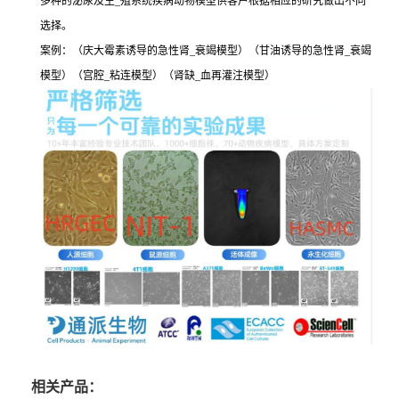
多种的泌尿及生_殖系统疾病动物模型供客户根据相应的研究做出不同
选择。
案例：（庆大霉素诱导的急性肾_衰竭模型）（甘油诱导的急性肾_衰竭
模型）（宫腔_粘连模型）（肾缺_血再灌注模型）
相关产品：