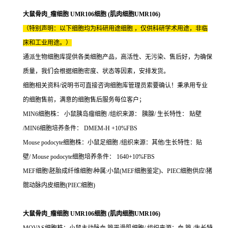
大鼠骨肉_瘤细胞 UMR106细胞 (肌肉细胞UMR106)
（特别声明：以下细胞均为科研用途细胞 ，仅供科研学术用途，非临
床和工业用途。）
通派生物细胞库提供各类细胞产品，高活性、无污染、售后好，为确保
质量，我们会根据细胞密度、状态等因素，安排发货。
细胞相关资料/说明书可直接咨询细胞库管理员索要确认！秉承用专业
的细胞售前，满意的细胞售后服务每位客户；
MIN6细胞株： 小鼠胰岛瘤细胞 /组织来源： 胰腺/ 生长特性： 贴壁
/MIN6细胞培养条件： DMEM-H +10%FBS
Mouse podocyte细胞株：小鼠足细胞 /组织来源：其他/生长特性：贴
壁/ Mouse podocyte细胞培养条件： 1640+10%FBS
MEF细胞\胚胎成纤维细胞\种属:小鼠(MEF细胞鉴定)、PIEC细胞供应\猪
髋动脉内皮细胞(PIEC细胞)
大鼠骨肉_瘤细胞 UMR106细胞 (肌肉细胞UMR106)