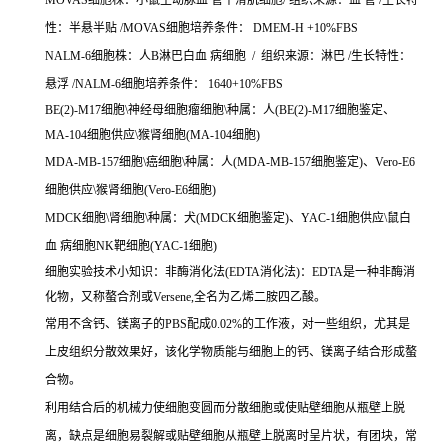
MOVAS细胞株：小鼠主动脉血 管平滑肌细胞/ 组织来源：血 管 /生长特
性：半悬半贴 /MOVAS细胞培养条件： DMEM-H +10%FBS
NALM-6细胞株：人B淋巴白血 病细胞 / 组织来源：淋巴 /生长特性：
悬浮 /NALM-6细胞培养条件： 1640+10%FBS
BE(2)-M17细胞\神经母细胞瘤细胞\种属：人(BE(2)-M17细胞鉴定、
MA-104细胞供应\猴肾细胞(MA-104细胞)
MDA-MB-157细胞\癌细胞\种属：人(MDA-MB-157细胞鉴定)、Vero-E6
细胞供应\猴肾细胞(Vero-E6细胞)
MDCK细胞\肾细胞\种属：犬(MDCK细胞鉴定)、YAC-1细胞供应\鼠白
血 病细胞NK靶细胞(YAC-1细胞)
细胞实验技术小知识：非酶消化法(EDTA消化法)：EDTA是一种非酶消
化物，又称螯合剂或Versene,全名为乙烯二胺四乙酸。
常用不含钙、镁离子的PBS配成0.02%的工作液，对一些组织，尤其是
上皮组织分散效果好，该化学物质能与细胞上的钙、镁离子结合形成螯
合物。
利用结合后的机械力使细胞变圆而分散细胞或使贴壁细胞从瓶壁上脱
离，缺点是细胞易裂解或贴壁细胞从瓶壁上脱离时呈片状，有团块，常