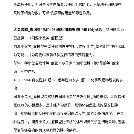
不单独使用，但可与胰蛋白酶混合使用(1:1或2:1)，不仅利于细胞脱壁
又利于细胞分散，可降 低胰酶的用量和毒性作用。
大鼠骨肉_瘤细胞 UMR106细胞 (肌肉细胞UMR106)
通派生物细胞库为
您提供：（同源小鼠肿_瘤模型）
同源小鼠肿_瘤模型有望使预测性生物标记物针对肿_瘤的靶向性疗法成
为可能，并为药物临床前试验提供精准的预测能力。
任何一种小鼠自发性肿_瘤都可以作为同源小鼠肿_瘤模型的肿_瘤来
源，其中包括：
1、GEMMs自发性肿_瘤 2、老年性自发肿_瘤 3、化学致癌物诱发的肿_
瘤
同源小鼠肿_瘤模型是移植自同源小鼠的自发性肿_瘤的模型，可以看作
是PDX的小鼠版本，是未经人为操作，动物体自然生成的原发性肿_
瘤，能够精准的反映小鼠的遗传基因图谱和肿_瘤的组织病理学。 在某
种程度上，同源小鼠肿_瘤模型比传统的体外培养的永生细胞系肿_瘤模
型更能够准确的再现原发性的肿_瘤疾病。