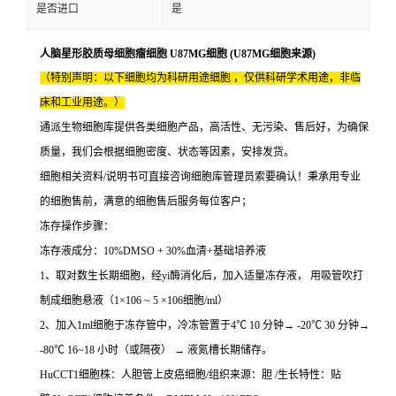
是否进口
是
人脑星形胶质母细胞瘤细胞 U87MG细胞 (U87MG细胞来源)
（特别声明：以下细胞均为科研用途细胞 ，仅供科研学术用途，非临
床和工业用途。）
通派生物细胞库提供各类细胞产品，高活性、无污染、售后好，为确保
质量，我们会根据细胞密度、状态等因素，安排发货。
细胞相关资料/说明书可直接咨询细胞库管理员索要确认！秉承用专业
的细胞售前，满意的细胞售后服务每位客户；
冻存操作步骤：
冻存液成分：10%DMSO + 30%血清+基础培养液
1、取对数生长期细胞，经yi酶消化后，加入适量冻存液， 用吸管吹打
制成细胞悬液（1×106 ~ 5 ×106细胞/ml）
2、加入1ml细胞于冻存管中，冷冻管置于4℃ 10 分钟→ -20℃ 30 分钟→
-80℃ 16~18 小时（或隔夜） → 液氮槽长期储存。
HuCCT1细胞株：人胆管上皮癌细胞/组织来源：胆 /生长特性：贴