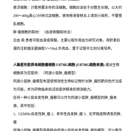
悬浮细胞：计数将要冻存的活细胞。细胞应该处于对数生长期。以大约
200～400g离心5分钟沉淀细胞，使用移液管移去上清到小体积，不要搅
乱细胞。
肿 瘤细胞的取材：（血液骨髓取材法）
白血 病 患者可取血液或骨髓，主要以取外周血为研究对象，用肝素抗
凝的注射器无菌抽取5～10mL外周血，置于试管中立刻分离培养。
人脑星形胶质母细胞瘤细胞 U87MG细胞 (U87MG细胞来源)
通派生物
细胞库为您提供：（同源小鼠肿_瘤模型）
同源小鼠肿_瘤模型有望使预测性生物标记物针对肿_瘤的靶向性疗法成
为可能，并为药物临床前试验提供精准的预测能力。
任何一种小鼠自发性肿_瘤都可以作为同源小鼠肿_瘤模型的肿_瘤来
源，其中包括：
1、GEMMs自发性肿_瘤 2、老年性自发肿_瘤 3、化学致癌物诱发的肿_
瘤
同源小鼠肿_瘤模型是移植自同源小鼠的自发性肿_瘤的模型，可以看作