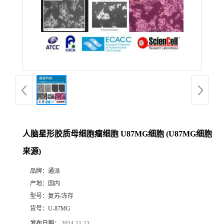
人脑星形胶质母细胞瘤细胞 U87MG细胞 (U87MG细胞
来源)
品牌：
通派
产地：
国内
型号：
复苏/冻存
货号：
U-87MG
发布日期：
2024-11-13