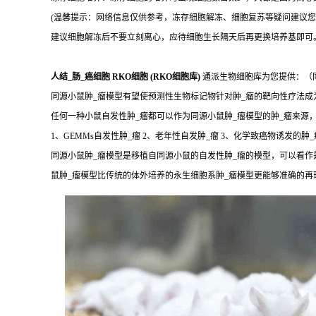
(温馨提示：网络信息仅供参考，冻存细胞解冻、细胞复苏等疑问建议您
建议细胞解冻后不要立刻离心，应待细胞生长隔天后再更换培养基即可
人结_肠_癌细胞 RKO细胞 (RKO细胞库)
通派生物细胞库为您提供：（
同源小鼠肿_瘤模型有望使预测性生物标记物针对肿_瘤的靶向性疗法
任何一种小鼠自发性肿_瘤都可以作为同源小鼠肿_瘤模型的肿_瘤来源
1、GEMMs自发性肿_瘤 2、老年性自发肿_瘤 3、化学致癌物诱发的肿_
同源小鼠肿_瘤模型是移植自同源小鼠的自发性肿_瘤的模型，可以看作
鼠肿_瘤模型比传统的体外培养的永生细胞系肿_瘤模型更能够准确的再