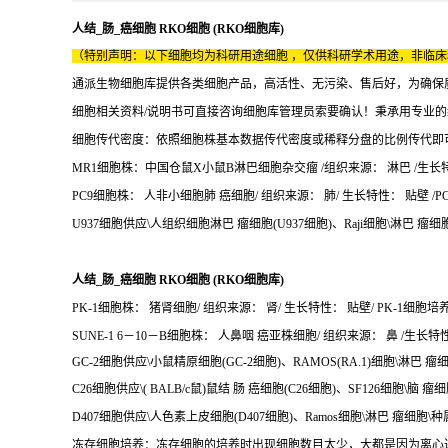
人结_肠_癌细胞 RKO细胞 (RKO细胞库)
（特别声明：以下细胞均为科研用途细胞 ，仅供科研学术用途，非临
通派生物细胞库提供各类细胞产品，高活性、无污染、售后好，为确保
细胞相关资料/说明书可直接咨询细胞库管理员索要确认！秉承用专业
细胞传代密度：依照细胞株基本数据传代密度或稀释分盘的比例传代即
MR1细胞株：中国仓鼠X小鼠B淋巴细胞杂交瘤 /组织来源： 淋巴 /生长特性：
PC9细胞株： 人非小细胞肺 癌细胞/ 组织来源： 肺/ 生长特性： 贴壁 /PC
U937细胞供应\人组织细胞淋巴 瘤细胞(U937细胞)、Raji细胞\淋巴 瘤细胞
人结_肠_癌细胞 RKO细胞 (RKO细胞库)
PK-1细胞株： 猪肾细胞/ 组织来源： 肾/ 生长特性： 贴壁/ PK-1细胞培养条
SUNE-1 6－10－B细胞株： 人鼻咽 癌亚株细胞/ 组织来源： 鼻 /生长特性： 
GC-2细胞供应\小鼠精原细胞(GC-2细胞)、RAMOS(RA.1)细胞\淋巴 瘤
C26细胞供应\( BALB/c鼠)鼠结 肠 癌细胞(C26细胞)、SF126细胞\脑 瘤
D407细胞供应\人色素上皮细胞(D407细胞)、Ramos细胞\淋巴 瘤细胞\种
冻存细胞培养：冻存细胞的培养时出现细胞数目太少，大都是因为离心