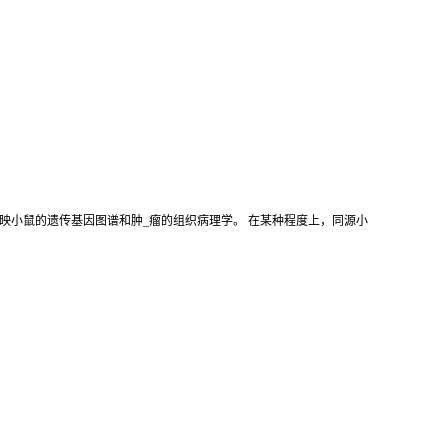
映小鼠的遗传基因图谱和肿_瘤的组织病理学。 在某种程度上，同源小