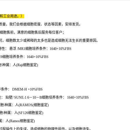
床和工业用途。）
质量，我们会根据细胞密度、状态等因素，安排发货。
的细胞售前，满意的细胞售后服务每位客户；
可。细胞数太少或稀释的太多也是造成细胞无法生长的重要原因。
 悬浮 /MR1细胞培养条件：1640+10%FBS
9细胞培养条件：1640+10%FBS
\种属：人(Raji细胞鉴定)
件： DMEM-H +10%FBS
贴壁/ SUNE-1 6－10－B细胞培养条件： 1640+10%FBS
细胞\种属：人(RAMOS(细胞鉴定)
细胞\种属：人(SF126细胞鉴定)
属：人(Ramos细胞鉴定)
过程操作上的失误，造成细胞的物理性损伤，以及细胞流失。