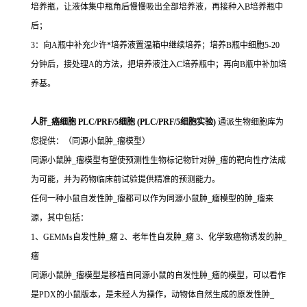
培养瓶，让液体集中瓶角后慢慢吸出全部培养液，再接种入B培养瓶中
后；
3：向A瓶中补充少许*培养液置温箱中继续培养；培养B瓶中细胞5-20
分钟后，接处理A的方法，把培养液注入C培养瓶中；再向B瓶中补加培
养基。
人肝_癌细胞 PLC/PRF/5细胞 (PLC/PRF/5细胞实验)
通派生物细胞库为
您提供：（同源小鼠肿_瘤模型）
同源小鼠肿_瘤模型有望使预测性生物标记物针对肿_瘤的靶向性疗法成
为可能，并为药物临床前试验提供精准的预测能力。
任何一种小鼠自发性肿_瘤都可以作为同源小鼠肿_瘤模型的肿_瘤来
源，其中包括：
1、GEMMs自发性肿_瘤 2、老年性自发肿_瘤 3、化学致癌物诱发的肿_
瘤
同源小鼠肿_瘤模型是移植自同源小鼠的自发性肿_瘤的模型，可以看作
是PDX的小鼠版本，是未经人为操作，动物体自然生成的原发性肿_