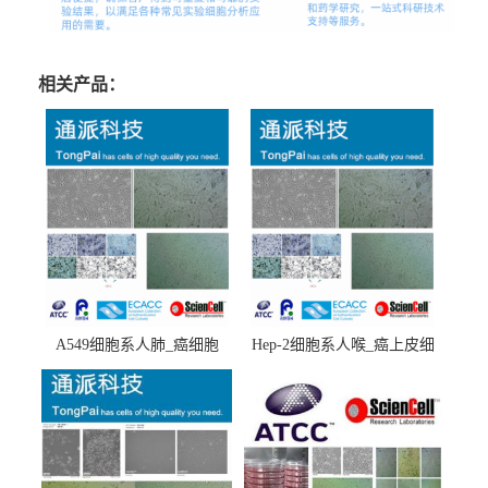
相关产品：
A549细胞系人肺_癌细胞
Hep-2细胞系人喉_癌上皮细
(A549细胞)
胞(Hep-2细胞)