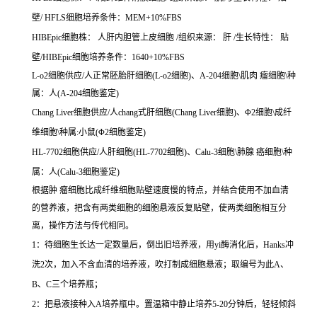
壁/ HFLS细胞培养条件：MEM+10%FBS
HIBEpic细胞株： 人肝内胆管上皮细胞 /组织来源： 肝 /生长特性： 贴
壁/HIBEpic细胞培养条件：1640+10%FBS
L-o2细胞供应/人正常胚胎肝细胞(L-o2细胞)、A-204细胞\肌肉 瘤细胞\种
属：人(A-204细胞鉴定)
Chang Liver细胞供应/人chang式肝细胞(Chang Liver细胞)、Φ2细胞\成纤
维细胞\种属:小鼠(Φ2细胞鉴定)
HL-7702细胞供应/人肝细胞(HL-7702细胞)、Calu-3细胞\肺腺 癌细胞\种
属：人(Calu-3细胞鉴定)
根据肿 瘤细胞比成纤维细胞贴壁速度慢的特点，并结合使用不加血清
的营养液，把含有两类细胞的细胞悬液反复贴壁，使两类细胞相互分
离，操作方法与传代相同。
1：待细胞生长达一定数量后，倒出旧培养液，用yi酶消化后，Hanks冲
洗2次，加入不含血清的培养液，吹打制成细胞悬液；取编号为此A、
B、C三个培养瓶；
2：把悬液接种入A培养瓶中。置温箱中静止培养5-20分钟后，轻轻倾斜