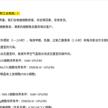
床和工业用途。）
质量，我们会根据细胞密度、状态等因素，安排发货。
的细胞售前，满意的细胞售后服务每位客户；
外照射（1－2小时），每周甲醛、乳酸、过氧乙酸熏蒸（2 小时）和每月新洁尔灭
无菌室的污染。
进出无菌室时，能使外界空气直接对流进无菌室的操作间；
145细胞培养条件：1640+10%FBS
c57G细胞培养条件：DMEM-H +10%FBS
牛眼晶体上皮细胞(NBLE细胞)
MH-S细胞培养条件：1640+10%FBS
g细胞培养条件：DMEM-H +10%FBS
卵巢细胞（亚系克隆）(CHO-HCV-C细胞)