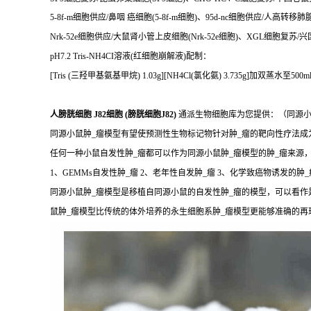
5-8f-m细胞供应/鼻咽 癌细胞(5-8f-m细胞)、95d-nc细胞供应/人高转移肺腺
Nrk-52e细胞供应/大鼠肾小管上皮细胞(Nrk-52e细胞)、XGL细胞复苏/
pH7.2 Tris-NH4CI溶液(红细胞崩解液)配制：
[Tris (三羟甲基氨基甲烷) 1.03g][NH4Cl(氯化氨) 3.735g]加双蒸水至5
人膀胱细胞 J82细胞 (膀胱细胞J82)
通派生物细胞库为您提供：（同源小
同源小鼠肿_瘤模型有望使预测性生物标记物针对肿_瘤的靶向性疗法
任何一种小鼠自发性肿_瘤都可以作为同源小鼠肿_瘤模型的肿_瘤来源
1、GEMMs自发性肿_瘤 2、老年性自发肿_瘤 3、化学致癌物诱发的肿_
同源小鼠肿_瘤模型是移植自同源小鼠的自发性肿_瘤的模型，可以看作
鼠肿_瘤模型比传统的体外培养的永生细胞系肿_瘤模型更能够准确的再