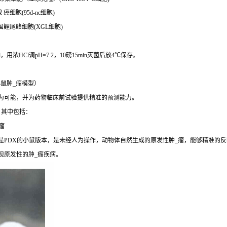
 癌细胞(95d-nc细胞)
兴国鲤尾鳍细胞(XGL细胞)
00ml，用浓HCl调pH=7.2，10磅15min灭菌后放4℃保存。
鼠肿_瘤模型）
成为可能，并为药物临床前试验提供精准的预测能力。
，其中包括：
瘤
是PDX的小鼠版本，是未经人为操作，动物体自然生成的原发性肿_瘤，能够精准的反
现原发性的肿_瘤疾病。