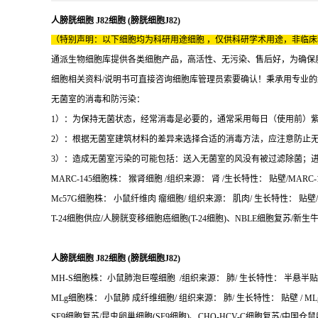
人膀胱细胞 J82细胞 (膀胱细胞J82)
（特别声明：以下细胞均为科研用途细胞 ，仅供科研学术用途，非临
通派生物细胞库提供各类细胞产品，高活性、无污染、售后好，为确保
细胞相关资料/说明书可直接咨询细胞库管理员索要确认！秉承用专业
无菌室的消毒和防污染：
1）：为保持无菌状态，经常消毒是必要的，通常采用每日（使用前）紫
2）：根据无菌室建筑材料的差异来选择合适的消毒方法，应注意防止
3）：造成无菌室污染的可能包括：送入无菌室的风没有被过滤除菌；
MARC-145细胞株： 猴肾细胞 /组织来源： 肾 /生长特性： 贴壁/MARC-
Mc57G细胞株： 小鼠纤维肉 瘤细胞/ 组织来源： 肌肉/ 生长特性： 贴壁/M
T-24细胞供应/人膀胱变移细胞癌细胞(T-24细胞)、NBLE细胞复苏/新生
人膀胱细胞 J82细胞 (膀胱细胞J82)
MH-S细胞株：小鼠肺泡巨噬细胞 /组织来源： 肺/ 生长特性： 半悬半贴 / 
MLg细胞株： 小鼠肺 成纤维细胞/ 组织来源： 肺/ 生长特性： 贴壁 / ML
SF9细胞复苏/昆虫卵巢细胞(SF9细胞)、CHO-HCV-C细胞复苏/中国仓鼠