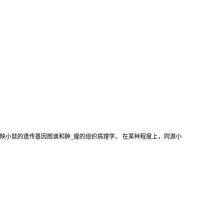
映小鼠的遗传基因图谱和肿_瘤的组织病理学。 在某种程度上，同源小