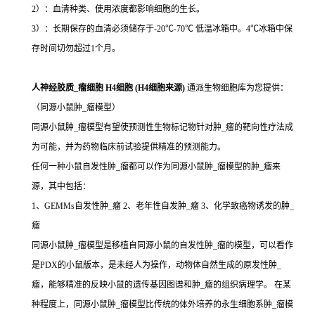
2）：血清种类、使用浓度都影响细胞的生长。
3）：长期保存的血清必须储存于-20℃-70℃ 低温冰箱中。4℃冰箱中保
存时间切勿超过1个月。
人神经胶质_瘤细胞 H4细胞 (H4细胞来源)
通派生物细胞库为您提供：
（同源小鼠肿_瘤模型）
同源小鼠肿_瘤模型有望使预测性生物标记物针对肿_瘤的靶向性疗法成
为可能，并为药物临床前试验提供精准的预测能力。
任何一种小鼠自发性肿_瘤都可以作为同源小鼠肿_瘤模型的肿_瘤来
源，其中包括：
1、GEMMs自发性肿_瘤 2、老年性自发肿_瘤 3、化学致癌物诱发的肿_
瘤
同源小鼠肿_瘤模型是移植自同源小鼠的自发性肿_瘤的模型，可以看作
是PDX的小鼠版本，是未经人为操作，动物体自然生成的原发性肿_
瘤，能够精准的反映小鼠的遗传基因图谱和肿_瘤的组织病理学。 在某
种程度上，同源小鼠肿_瘤模型比传统的体外培养的永生细胞系肿_瘤模