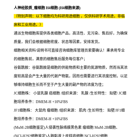
人神经胶质_瘤细胞 H4细胞 (H4细胞来源)
（特别声明：以下细胞均为科研用途细胞 ，仅供科研学术用途，非临
床和工业用途。）
通派生物细胞库提供各类细胞产品，高活性、无污染、售后好，为确保
质量，我们会根据细胞密度、状态等因素，安排发货。
细胞相关资料/说明书可直接咨询细胞库管理员索要确认！秉承用专业
的细胞售前，满意的细胞售后服务每位客户；
谷氨酰胺：谷氨酰胺是细胞的供能物质和主要的氮源物质，然而当其浓
度较高是会产生大量的代谢产物氨，因而也需要进行其浓度控制，以足
够维持细胞生长而不至于产生大量的副产物的浓度为佳；
JC细胞株： 小鼠乳腺 癌细胞 /组织来源： 乳腺 /生长特性： 贴壁/ JC细
胞培养条件：DMEM-H +10%FBS
JF1细胞株： 大鼠肉 瘤细胞 /组织来源： 肌肉 /生长特性： 贴壁/JF1细
胞培养条件：DMEM-H +10%FBS
(MuM-2B细胞鉴定)人侵袭性脉络膜黑色素 瘤细胞 MuM-2B细胞、
(NCI-H292细胞鉴定)人肺黏液上皮样癌细胞 NCI-H292细胞