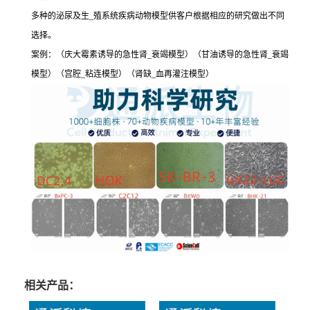
多种的泌尿及生_殖系统疾病动物模型供客户根据相应的研究做出不同
选择。
案例：（庆大霉素诱导的急性肾_衰竭模型）（甘油诱导的急性肾_衰竭
模型）（宫腔_粘连模型）（肾缺_血再灌注模型）
相关产品：