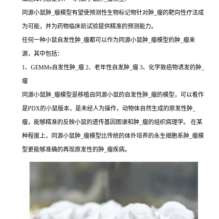
同源小鼠肿_瘤模型有望使预测性生物标记物针对肿_瘤的靶向性疗法成
为可能，并为药物临床前试验提供精准的预测能力。
任何一种小鼠自发性肿_瘤都可以作为同源小鼠肿_瘤模型的肿_瘤来
源，其中包括：
1、GEMMs自发性肿_瘤 2、老年性自发肿_瘤 3、化学致癌物诱发的肿_
瘤
同源小鼠肿_瘤模型是移植自同源小鼠的自发性肿_瘤的模型，可以看作
是PDX的小鼠版本，是未经人为操作，动物体自然生成的原发性肿_
瘤，能够精准的反映小鼠的遗传基因图谱和肿_瘤的组织病理学。 在某
种程度上，同源小鼠肿_瘤模型比传统的体外培养的永生细胞系肿_瘤模
型更能够准确的再现原发性的肿_瘤疾病。