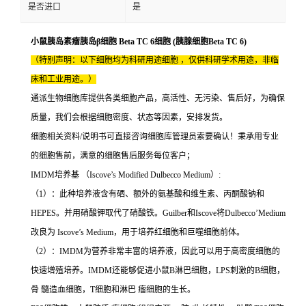
是否进口
是
小鼠胰岛素瘤胰岛β细胞 Beta TC 6细胞 (胰腺细胞Beta TC 6)
（特别声明：以下细胞均为科研用途细胞 ，仅供科研学术用途，非临
床和工业用途。）
通派生物细胞库提供各类细胞产品，高活性、无污染、售后好，为确保
质量，我们会根据细胞密度、状态等因素，安排发货。
细胞相关资料/说明书可直接咨询细胞库管理员索要确认！秉承用专业
的细胞售前，满意的细胞售后服务每位客户；
IMDM培养基 （Iscove’s Modified Dulbecco Medium）:
（1）：此种培养液含有硒、额外的氨基酸和维生素、丙酮酸钠和
HEPES。并用硝酸钾取代了硝酸铁。Guilber和Iscove将Dulbecco’Medium
改良为 Iscove’s Medium，用于培养红细胞和巨噬细胞前体。
（2）：IMDM为营养非常丰富的培养液，因此可以用于高密度细胞的
快速增殖培养。IMDM还能够促进小鼠B淋巴细胞，LPS刺激的B细胞，
骨 髓造血细胞，T细胞和淋巴 瘤细胞的生长。