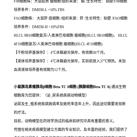
F98细胞株：大鼠胶质 瘤细胞/组织来源： 脑 /生长特性： 贴壁/F98细胞
培养条件：DMEM-L +10% FBS
FAO细胞株： 大鼠肝 癌细胞 /组织来源：肝 /生长特性：贴壁 /FAO细胞
培养条件：DMEM-H +10%FBS
HLCL 9B10细胞复苏/人类淋巴母细胞 瘤细胞(HLCL 9B10细胞)、 HLCL
4F10细胞复苏/人类淋巴母细胞 瘤细胞(HLCL 4F10细胞)
【干粉培养基保存】：4℃冰箱避光保存，有效期36个月。
【液体培养基保存】：4℃冰箱避光保存，实验前放入37℃预热。未加
血清液体培养基有效期为12个月。
小鼠胰岛素瘤胰岛β细胞 Beta TC 6细胞 (胰腺细胞Beta TC 6)
通派生物
细胞库为您提供：（泌_尿系统疾病动物模型）
泌尿及生_殖系统疾病致病率及致死率连年上升，因此迫切需要发现新
的疗法。
目前，动物模型在药效学测试的临床前研究中具有重要的意义。
凭借在相关疾病模型建立方面的专业知识，及丰富的经验，我们提供了