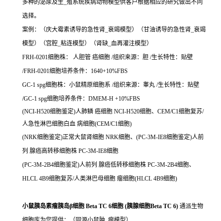
多种的泌尿及生_殖系统疾病动物模型供客户根据相应的研究做出不同
选择。
案例：（庆大霉素诱导的急性肾_衰竭模型）（甘油诱导的急性肾_衰竭
模型）（宫腔_粘连模型）（肾缺_血再灌注模型）
FRH-0201细胞株： 人胆管 癌细胞 /组织来源：胆 /生长特性：贴壁
/FRH-0201细胞培养条件：1640+10%FBS
GC-1 spg细胞株：小鼠精原细胞系 /组织来源：睾丸 /生长特性：贴壁
/GC-1 spg细胞培养条件：DMEM-H +10%FBS
(NCI-H520细胞鉴定)人肺鳞 癌细胞 NCI-H520细胞、CEM/C1细胞复苏/
人急性淋巴细胞白血 病细胞(CEM/C1细胞)
(NRK细胞鉴定)正常大鼠肾细胞 NRK细胞、(PC-3M-IE8细胞鉴定)人前
列 腺癌高转移细胞株 PC-3M-IE8细胞
(PC-3M-2B4细胞鉴定)人前列 腺癌低转移细胞株 PC-3M-2B4细胞、
HLCL 4B9细胞复苏/人类淋巴母细胞 瘤细胞(HLCL 4B9细胞)
小鼠胰岛素瘤胰岛β细胞 Beta TC 6细胞 (胰腺细胞Beta TC 6)
通派生物
细胞库为您提供：（同源小鼠肿_瘤模型）