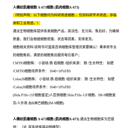
人横纹肌瘤细胞 A-673细胞 (肌肉细胞A-673)
（特别声明：以下细胞均为科研用途细胞 ，仅供科研学术用途，非临
床和工业用途。）
通派生物细胞库提供各类细胞产品，高活性、无污染、售后好，为确保
质量，我们会根据细胞密度、状态等因素，安排发货。
细胞相关资料/说明书可直接咨询细胞库管理员索要确认！秉承用专业
的细胞售前，满意的细胞售后服务每位客户；
CMT93细胞株： 小鼠结 肠 癌细胞 /组织来源： 肠 /生长特性： 贴壁
/CMT93细胞培养条件： 1640+10%FBS
Colon26细胞株： 小鼠结 肠 癌细胞 /组织来源： 肠 /生长特性： 贴壁
/Colon26细胞培养条件：1640+10%FBS
(Hela P10s-11F细胞鉴定)人宫颈细胞 Hela P10s-11F细胞、IM-9细胞复
苏/人外周 血B淋巴细胞(IM-9细胞)
人横纹肌瘤细胞 A-673细胞 (肌肉细胞A-673)
通派生物细胞库为您提
供：（泌_尿系统疾病动物模型）