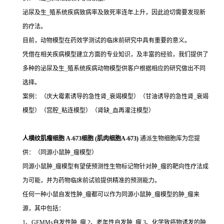
泌尿及生_殖系统疾病致病率及致死率连年上升，因此迫切需要发现新
的疗法。
目前，动物模型在药效学测试的临床前研究中具有重要的意义。
凭借在相关疾病模型建立方面的专业知识，及丰富的经验，我们提供了
多种的泌尿及生_殖系统疾病动物模型供客户根据相应的研究做出不同
选择。
案例：（庆大霉素诱导的急性肾_衰竭模型）（甘油诱导的急性肾_衰竭
模型）（宫腔_粘连模型）（肾缺_血再灌注模型）
人横纹肌瘤细胞 A-673细胞 (肌肉细胞A-673)
通派生物细胞库为您提
供：（同源小鼠肿_瘤模型）
同源小鼠肿_瘤模型有望使预测性生物标记物针对肿_瘤的靶向性疗法成
为可能，并为药物临床前试验提供精准的预测能力。
任何一种小鼠自发性肿_瘤都可以作为同源小鼠肿_瘤模型的肿_瘤来
源，其中包括：
1、GEMMs自发性肿_瘤 2、老年性自发肿_瘤 3、化学致癌物诱发的肿_