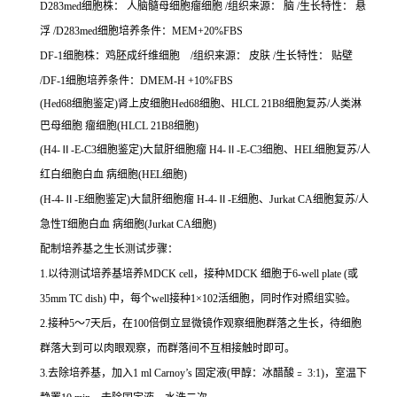
D283med细胞株： 人脑髓母细胞瘤细胞 /组织来源： 脑 /生长特性： 悬
浮 /D283med细胞培养条件：MEM+20%FBS
DF-1细胞株：鸡胚成纤维细胞 /组织来源： 皮肤 /生长特性： 贴壁
/DF-1细胞培养条件：DMEM-H +10%FBS
(Hed68细胞鉴定)肾上皮细胞Hed68细胞、HLCL 21B8细胞复苏/人类淋
巴母细胞 瘤细胞(HLCL 21B8细胞)
(H4-Ⅱ-E-C3细胞鉴定)大鼠肝细胞瘤 H4-Ⅱ-E-C3细胞、HEL细胞复苏/人
红白细胞白血 病细胞(HEL细胞)
(H-4-Ⅱ-E细胞鉴定)大鼠肝细胞瘤 H-4-Ⅱ-E细胞、Jurkat CA细胞复苏/人
急性T细胞白血 病细胞(Jurkat CA细胞)
配制培养基之生长测试步骤：
1.以待测试培养基培养MDCK cell，接种MDCK 细胞于6-well plate (或
35mm TC dish) 中，每个well接种1×102活细胞，同时作对照组实验。
2.接种5～7天后，在100倍倒立显微镜作观察细胞群落之生长，待细胞
群落大到可以肉眼观察，而群落间不互相接触时即可。
3.去除培养基，加入1 ml Carnoy’s 固定液(甲醇：冰醋酸﹦ 3:1)，室温下