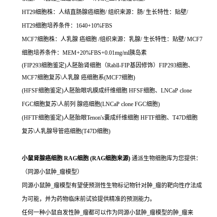
HT29细胞株：人结直肠腺癌细胞/ 组织来源：肠/ 生长特性：贴壁/
HT29细胞培养条件：1640+10%FBS
MCF7细胞株：人乳腺 癌细胞 /组织来源：乳腺/ 生长特性：贴壁/ MCF7
细胞培养条件：MEM+20%FBS+0.01mg/ml胰岛素
(FIP293细胞鉴定)人胚胎肾细胞（Rabll-FIP基因修饰）FIP293细胞、
MCF7细胞复苏\人乳腺 癌细胞系(MCF7细胞)
(HFSF细胞鉴定)人胚胎眼巩膜成纤维细胞 HFSF细胞、LNCaP clone
FGC细胞复苏\人前列 腺癌细胞(LNCaP clone FGC细胞)
(HFTF细胞鉴定)人胚胎眼Tenon's囊成纤维细胞 HFTF细胞、T47D细胞
复苏\人乳腺导管癌细胞(T47D细胞)
小鼠肾腺癌细胞 RAG细胞 (RAG细胞来源)
通派生物细胞库为您提供：
（同源小鼠肿_瘤模型）
同源小鼠肿_瘤模型有望使预测性生物标记物针对肿_瘤的靶向性疗法成
为可能，并为药物临床前试验提供精准的预测能力。
任何一种小鼠自发性肿_瘤都可以作为同源小鼠肿_瘤模型的肿_瘤来