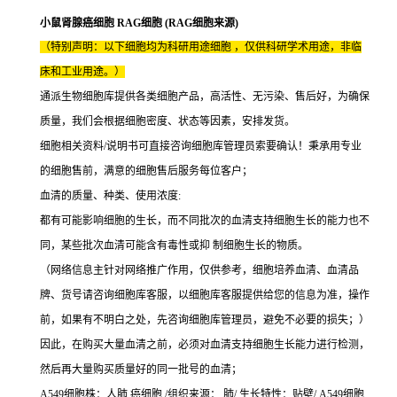
小鼠肾腺癌细胞 RAG细胞 (RAG细胞来源)
（特别声明：以下细胞均为科研用途细胞 ，仅供科研学术用途，非临
床和工业用途。）
通派生物细胞库提供各类细胞产品，高活性、无污染、售后好，为确保
质量，我们会根据细胞密度、状态等因素，安排发货。
细胞相关资料/说明书可直接咨询细胞库管理员索要确认！秉承用专业
的细胞售前，满意的细胞售后服务每位客户；
血清的质量、种类、使用浓度:
都有可能影响细胞的生长，而不同批次的血清支持细胞生长的能力也不
同，某些批次血清可能含有毒性或抑 制细胞生长的物质。
（网络信息主针对网络推广作用，仅供参考，细胞培养血清、血清品
牌、货号请咨询细胞库客服，以细胞库客服提供给您的信息为准，操作
前，如果有不明白之处，先咨询细胞库管理员，避免不必要的损失；）
因此，在购买大量血清之前，必须对血清支持细胞生长能力进行检测，
然后再大量购买质量好的同一批号的血清；
A549细胞株：人肺 癌细胞 /组织来源： 肺/ 生长特性：贴壁/ A549细胞