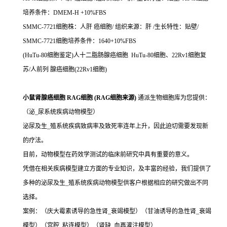
培养条件：DMEM-H +10%FBS
SMMC-7721细胞株：人肝 癌细胞/ 组织来源：肝 /生长特性：贴壁/
SMMC-7721细胞培养条件：1640+10%FBS
(HuTu-80细胞鉴定)人十二脂肠腺癌细胞 HuTu-80细胞、22Rv1细胞复
苏/人前列 腺癌细胞(22Rv1细胞)
小鼠肾腺癌细胞 RAG细胞 (RAG细胞来源)
通派生物细胞库为您提供：
（泌_尿系统疾病动物模型）
泌尿及生_殖系统疾病致病率及致死率连年上升，因此迫切需要发现新
的疗法。
目前，动物模型在药效学测试的临床前研究中具有重要的意义。
凭借在相关疾病模型建立方面的专业知识，及丰富的经验，我们提供了
多种的泌尿及生_殖系统疾病动物模型供客户根据相应的研究做出不同
选择。
案例：（庆大霉素诱导的急性肾_衰竭模型）（甘油诱导的急性肾_衰竭
模型）（宫腔_粘连模型）（肾缺_血再灌注模型）