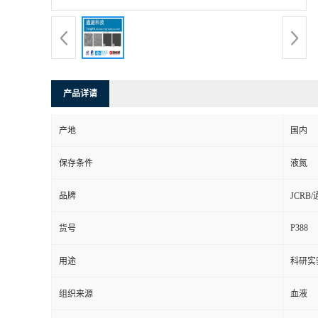
产品详请
产地
国内
保存条件
液氮
品牌
JCRB
P388
货号
用途
科研实
组织来源
血液