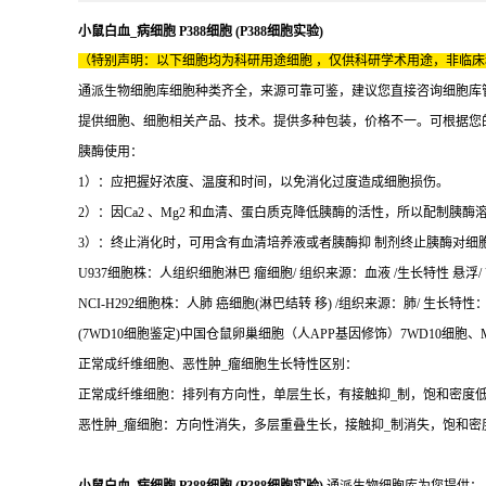
小鼠白血_病细胞 P388细胞 (P388细胞实验)
（特别声明：以下细胞均为科研用途细胞 ，仅供科研学术用途，非临
通派生物细胞库细胞种类齐全，来源可靠可鉴，建议您直接咨询细胞库
提供细胞、细胞相关产品、技术。提供多种包装，价格不一。可根据您
胰酶使用：
1）：应把握好浓度、温度和时间，以免消化过度造成细胞损伤。
2）：因Ca2 、Mg2 和血清、蛋白质克降低胰酶的活性，所以配制胰酶溶液时
3）：终止消化时，可用含有血清培养液或者胰酶抑 制剂终止胰酶对细
U937细胞株：人组织细胞淋巴 瘤细胞/ 组织来源：血液 /生长特性 悬浮/ U
NCI-H292细胞株：人肺 癌细胞(淋巴结转 移) /组织来源：肺/ 生长特性：半
(7WD10细胞鉴定)中国仓鼠卵巢细胞（人APP基因修饰）7WD10细胞、MG
正常成纤维细胞、恶性肿_瘤细胞生长特性区别：
正常成纤维细胞：排列有方向性，单层生长，有接触抑_制，饱和密度
恶性肿_瘤细胞：方向性消失，多层重叠生长，接触抑_制消失，饱和密