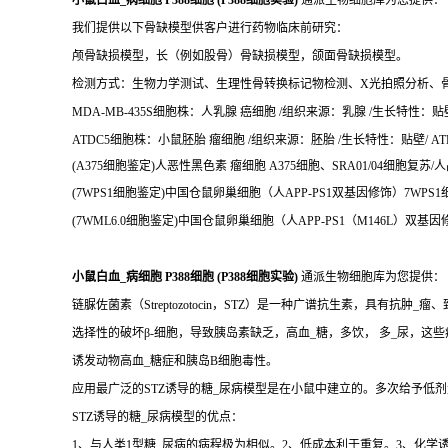
小鼠白血_病细胞 P388细胞 (P388细胞实验)
通派生物细胞库为您提供：
我们提供以下骨缺模型供客户进行药物临床前研究：
颅骨缺损模型，长（例如股骨）骨缺损模型，颌面骨缺损模型。
检测方式：生物力学测试、生理性骨转换标记物检测、X光拍照分析、
MDA-MB-435S细胞株：人乳腺 癌细胞 /组织来源：乳腺 /生长特性：贴壁/ 
ATDC5细胞株：小鼠胚胎 瘤细胞 /组织来源：胚胎 /生长特性：贴壁/ ATD
(A375细胞鉴定)人恶性黑色素 瘤细胞 A375细胞、SRA01/04细胞复苏/
(7WPS1细胞鉴定)中国仓鼠卵巢细胞（人APP-PS1双基因修饰）7WPS1
(7WML6.0细胞鉴定)中国仓鼠卵巢细胞（人APP-PS1（M146L）双基因
小鼠白血_病细胞 P388细胞 (P388细胞实验)
通派生物细胞库为您提供：
链脲佐菌素（Streptozotocin，STZ）是一种广谱抗生素，具有抗肿_瘤
选择性的破坏β-细胞，导致胰岛素缺乏，高血_糖，多饮， 多_尿，这
诱发动物高血_糖症和胰岛B细胞毒性。
应用最广泛的STZ诱导的糖_尿病模型是在小鼠中建立的。多次给予低剂量
STZ诱导的糖_尿病模型的优点：
1、与人类1型糖_尿病的病程极为相似。2、低成本利于重复。3、化学