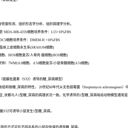
（骨缺模型）
骨密度检测、组织形态学分析、组织病理学分析。
MDA-MB-435S细胞培养条件：L15+10%FBS
C5细胞培养条件：DMEM-H +10%FBS
人晶体上皮细胞永生系(SRA01/04细胞)
细胞、HOS细胞复苏/人骨肉 瘤细胞(HOS细胞)
修饰）7WML6.0细胞、A7d细胞复苏/小鼠骨髓细胞(A7d细胞)
（链脲佐菌素（STZ）诱导的糖_尿病模型）
、致癌和致糖_尿病的特性， 20世纪60年代从无色链霉菌（Streptomyces achro
些症_状都与人1型糖_尿病的病理状况一致。化学诱导的1型糖_尿病啮齿动物模型通常
STZ可诱导小鼠发生1型糖_尿病。
诱导的方式可在不同品系的小鼠中快速的诱导糖_尿病。