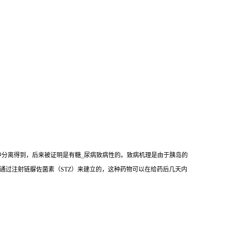
mogenes）中分离得到，后来被证明是有糖_尿病致病性的。致病机理是由于胰岛的
是通过注射链脲佐菌素（STZ）来建立的，这种药物可以在给药后几天内