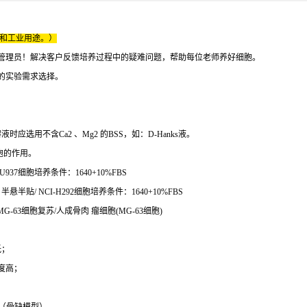
床和工业用途。）
管理员！解决客户反馈培养过程中的疑难问题，帮助每位老师养好细胞。
的实验需求选择。
应选用不含Ca2 、Mg2 的BSS，如：D-Hanks液。
胞的作用。
937细胞培养条件：1640+10%FBS
悬半贴/ NCI-H292细胞培养条件：1640+10%FBS
-63细胞复苏/人成骨肉 瘤细胞(MG-63细胞)
低；
度高；