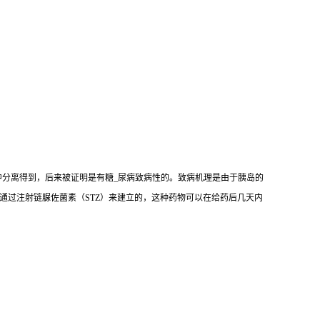
mogenes）中分离得到，后来被证明是有糖_尿病致病性的。致病机理是由于胰岛的
是通过注射链脲佐菌素（STZ）来建立的，这种药物可以在给药后几天内