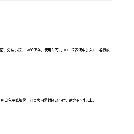
除菌，分装小瓶，-20℃保存，使用时可向100ml培养液中加入1ml 谷氨酰
即可见白色甲醛烟雾，消毒房间需封闭24小时，致少4小时以上。