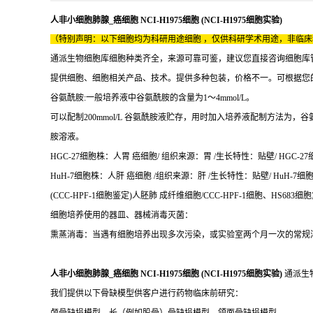
人非小细胞肺腺_癌细胞 NCI-H1975细胞 (NCI-H1975细胞实验)
（特别声明：以下细胞均为科研用途细胞 ，仅供科研学术用途，非临
通派生物细胞库细胞种类齐全，来源可靠可鉴，建议您直接咨询细胞库
提供细胞、细胞相关产品、技术。提供多种包装，价格不一。可根据您
谷氨酰胺:一般培养液中谷氨酰胺的含量为1～4mmol/L。
可以配制200mmol/L 谷氨酰胺液贮存，用时加入培养液配制方法为，谷氨酰
胺溶液。
HGC-27细胞株：人胃 癌细胞/ 组织来源：胃 /生长特性：贴壁/ HGC-27细
HuH-7细胞株：人肝 癌细胞 /组织来源：肝 /生长特性：贴壁/ HuH-7细胞
(CCC-HPF-1细胞鉴定)人胚肺 成纤维细胞/CCC-HPF-1细胞、HS683细
细胞培养使用的器皿、器械消毒灭菌：
熏蒸消毒：当遇有细胞培养出现多次污染，或实验室两个月一次的常规消毒，
人非小细胞肺腺_癌细胞 NCI-H1975细胞 (NCI-H1975细胞实验)
通派生
我们提供以下骨缺模型供客户进行药物临床前研究：