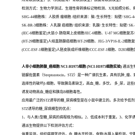
颅骨缺损模型，长（例如股骨）骨缺损模型，颌面骨缺损模型。
检测方式：生物力学测试、生理性骨转换标记物检测、X光拍照分析、
SHG-44细胞株：人胶质 瘤细胞 /组织来源：脑 /生长特性：贴壁/ SHG-4
SK-BR-3细胞株：人乳腺 癌细胞/ 组织来源：乳腺/ 生长特性：贴壁/ SK-B
(IEC-6细胞鉴定)大鼠小 肠隐窝上皮细胞/IEC-6细胞、U-87 MG细胞复
(HT-29细胞鉴定)人结直肠腺癌细胞/HT-29细胞、JEG-3/VP16-IL-2细胞复苏
(CCC-ESF-1细胞鉴定)人胚皮肤成纤维细胞/CCC-ESF-1细胞、D283
人非小细胞肺腺_癌细胞 NCI-H1975细胞 (NCI-H1975细胞实验)
通派生
链脲佐菌素（Streptozotocin，STZ）是一种广谱抗生素，具有抗肿_瘤
选择性的破坏β-细胞，导致胰岛素缺乏，高血_糖，多饮， 多_尿，这
诱发动物高血_糖症和胰岛B细胞毒性。
应用最广泛的STZ诱导的糖_尿病模型是在小鼠中建立的。多次给予低剂量
STZ诱导的糖_尿病模型的优点：
1、与人类1型糖_尿病的病程极为相似。2、低成本利于重复。3、化学
通派生物提供以下检测评估方式：
体重监测，组织病理学评估，血_糖水平检测，食物/水摄入量检测，空