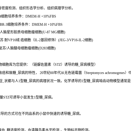
骨密度检测、组织形态学分析、组织病理学分析。
4细胞培养条件：DMEM-H +10%FBS
R-3细胞培养条件：DMEM-H +10%FBS
苏/人脑星形胶质母细胞瘤细胞(U-87 MG细胞)
 耐VP16绒 癌细胞（IL-2基因修饰）(JEG-3/VP16-IL-2细胞)
细胞复苏/人脑髓母细胞瘤细胞(D283细胞)
物细胞库为您提供：（链脲佐菌素（STZ）诱导的糖_尿病模型）
、致癌和致糖_尿病的特性， 20世纪60年代从无色链霉菌（Streptomyces achro
些症_状都与人1型糖_尿病的病理状况一致。化学诱导的1型糖_尿病啮齿动物模型通常
STZ可诱导小鼠发生1型糖_尿病。
诱导的方式可在不同品系的小鼠中快速的诱导糖_尿病。
腹血_糖浓度检测，血清胰岛素水平检测 ，生物标志物检测。