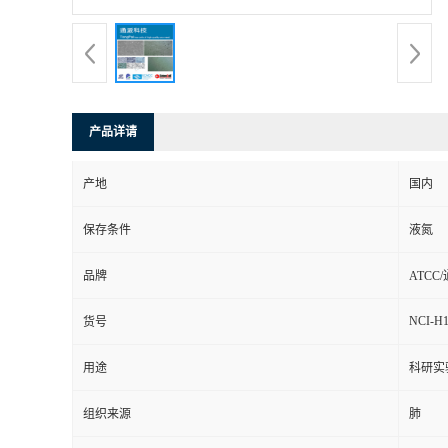
产品详请
产地
国内
保存条件
液氮
品牌
ATCC
NCI-H1
货号
用途
科研实
组织来源
肺