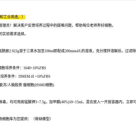
床和工业用途。）
管理员！解决客户反馈培养过程中的疑难问题，帮助每位老师养好细胞。
的实验需求选择。
胺2.922g溶于三蒸水加至100ml即配成200mmol/L的溶液，充分搅拌溶解后，过滤
胞培养条件：1640+10%FBS
培养条件：DMEM-H +10%FBS
胞复苏/人脑胶质 瘤细胞(HS683细胞)
均可用高锰酸钾5~7.5g，加甲醛(40%)10~15ml，混合放入一开放容器内，立
物细胞库为您提供：（骨缺模型）