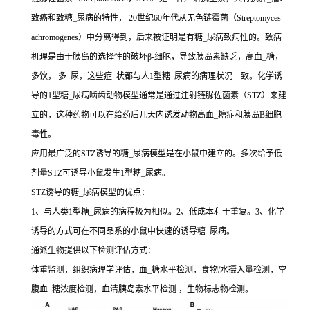
致癌和致糖_尿病的特性， 20世纪60年代从无色链霉菌（Streptomyces
achromogenes）中分离得到，后来被证明是有糖_尿病致病性的。致病
机理是由于胰岛的选择性的破坏β-细胞，导致胰岛素缺乏，高血_糖，
多饮， 多_尿，这些症_状都与人1型糖_尿病的病理状况一致。化学诱
导的1型糖_尿病啮齿动物模型通常是通过注射链脲佐菌素（STZ）来建
立的，这种药物可以在给药后几天内诱发动物高血_糖症和胰岛B细胞
毒性。
应用最广泛的STZ诱导的糖_尿病模型是在小鼠中建立的。多次给予低
剂量STZ可诱导小鼠发生1型糖_尿病。
STZ诱导的糖_尿病模型的优点：
1、与人类1型糖_尿病的病程极为相似。2、低成本利于重复。3、化学
诱导的方式可在不同品系的小鼠中快速的诱导糖_尿病。
通派生物提供以下检测评估方式：
体重监测，组织病理学评估，血_糖水平检测，食物/水摄入量检测，空
腹血_糖浓度检测，血清胰岛素水平检测 ，生物标志物检测。