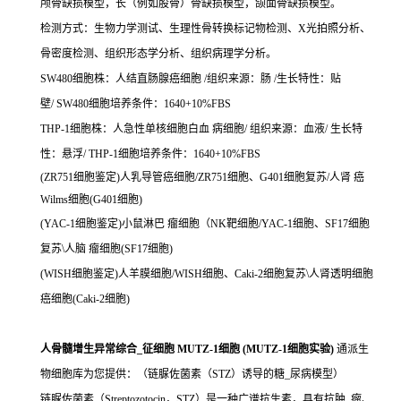
颅骨缺损模型，长（例如股骨）骨缺损模型，颌面骨缺损模型。
检测方式：生物力学测试、生理性骨转换标记物检测、X光拍照分析、
骨密度检测、组织形态学分析、组织病理学分析。
SW480细胞株：人结直肠腺癌细胞 /组织来源：肠 /生长特性：贴
壁/ SW480细胞培养条件：1640+10%FBS
THP-1细胞株：人急性单核细胞白血 病细胞/ 组织来源：血液/ 生长特
性：悬浮/ THP-1细胞培养条件：1640+10%FBS
(ZR751细胞鉴定)人乳导管癌细胞/ZR751细胞、G401细胞复苏/人肾 癌
Wilms细胞(G401细胞)
(YAC-1细胞鉴定)小鼠淋巴 瘤细胞（NK靶细胞/YAC-1细胞、SF17细胞
复苏\人脑 瘤细胞(SF17细胞)
(WISH细胞鉴定)人羊膜细胞/WISH细胞、Caki-2细胞复苏\人肾透明细胞
癌细胞(Caki-2细胞)
人骨髓增生异常综合_征细胞 MUTZ-1细胞 (MUTZ-1细胞实验)
通派生
物细胞库为您提供：（链脲佐菌素（STZ）诱导的糖_尿病模型）
链脲佐菌素（Streptozotocin，STZ）是一种广谱抗生素，具有抗肿_瘤、