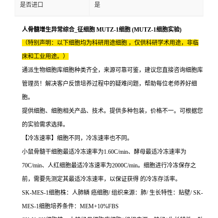
是否进口
是
人骨髓增生异常综合_征细胞 MUTZ-1细胞 (MUTZ-1细胞实验)
（特别声明：以下细胞均为科研用途细胞 ，仅供科研学术用途，非临
床和工业用途。）
通派生物细胞库细胞种类齐全，来源可靠可鉴，建议您直接咨询细胞库
管理员！解决客户反馈培养过程中的疑难问题，帮助每位老师养好细
胞。
提供细胞、细胞相关产品、技术。提供多种包装，价格不一。可根据您
的实验需求选择。
【冷冻速率】细胞不同，冷冻速率也不同。
小鼠骨髓干细胞最适冷冻速率为1.60C/min、酵母最适冷冻速率为
70C/min、人红细胞最适冷冻速率为2000C/min。细胞进行冷冻保存之
前，需要先测定其最适冷冻速率，以保证获得 的冷冻存活率。
SK-MES-1细胞株：人肺鳞 癌细胞/ 组织来源：肺/ 生长特性：贴壁/ SK-
MES-1细胞培养条件：MEM+10%FBS