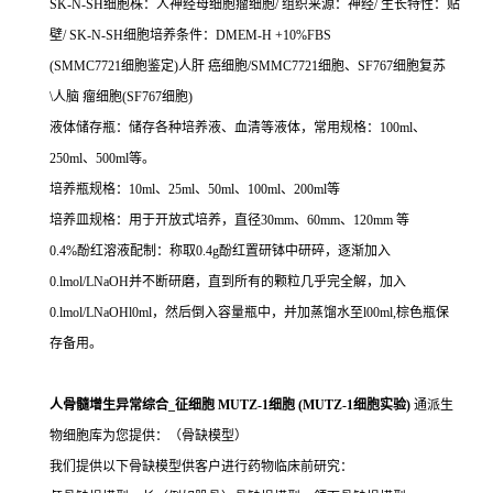
SK-N-SH细胞株：人神经母细胞瘤细胞/ 组织来源：神经/ 生长特性：贴
壁/ SK-N-SH细胞培养条件：DMEM-H +10%FBS
(SMMC7721细胞鉴定)人肝 癌细胞/SMMC7721细胞、SF767细胞复苏
\人脑 瘤细胞(SF767细胞)
液体储存瓶：储存各种培养液、血清等液体，常用规格：100ml、
250ml、500ml等。
培养瓶规格：10ml、25ml、50ml、100ml、200ml等
培养皿规格：用于开放式培养，直径30mm、60mm、120mm 等
0.4%酚红溶液配制：称取0.4g酚红置研钵中研碎，逐渐加入
0.lmol/LNaOH并不断研磨，直到所有的颗粒几乎完全解，加入
0.lmol/LNaOHl0ml，然后倒入容量瓶中，并加蒸馏水至l00ml,棕色瓶保
存备用。
人骨髓增生异常综合_征细胞 MUTZ-1细胞 (MUTZ-1细胞实验)
通派生
物细胞库为您提供：（骨缺模型）
我们提供以下骨缺模型供客户进行药物临床前研究：